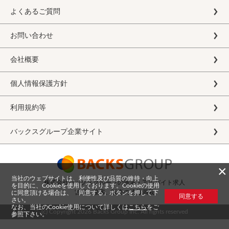
よくあるご質問
お問い合わせ
会社概要
個人情報保護方針
利用規約等
バックスグループ企業サイト
×
当社のウェブサイトは、利便性及び品質の維持・向上
株式会社バックスグループの派遣・アルバイト求人
を目的に、Cookieを使用しております。Cookieの使用
営業、接客、販売の情報満載
に同意頂ける場合は、「同意する」ボタンを押して下
同意する
さい。
なお、当社のCookie使用について詳しくは
こちら
をご
(c) Copyright
2026 Backs Group Inc. All rights reserved
参照下さい。