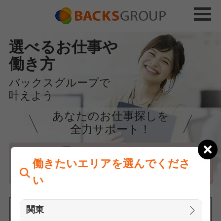
選べるお仕事や
働き方
バックスグループで
叶えよう
あなたのお仕事探しを
全力サポート！
はじめての方へ
働きたいエリアを選んでくださ
まずは相談
い
関東
働きたいエリアを選んでください