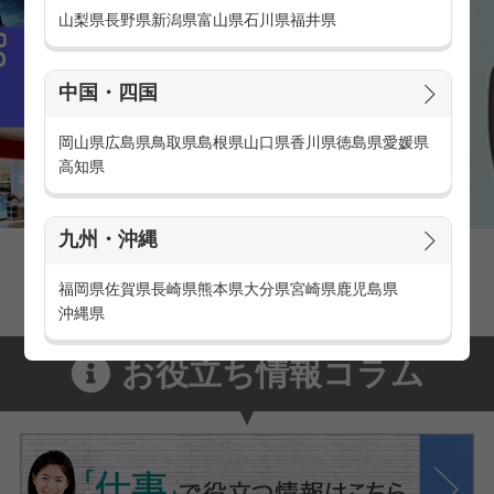
山梨県
長野県
新潟県
富山県
石川県
福井県
中国・四国
岡山県
広島県
鳥取県
島根県
山口県
香川県
徳島県
愛媛県
高知県
九州・沖縄
家電量販店の派遣・バイト求人
家電量販店で働くメリットをご紹介！
福岡県
佐賀県
長崎県
熊本県
大分県
宮崎県
鹿児島県
沖縄県
お役立ち情報コラム