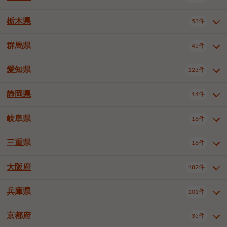
横浜市戸塚区
横浜市港南区
2件
6件
さいたま市浦和区
さいたま市緑区
3件
1件
中野区
杉並区
豊島区
2件
13件
61件
千葉市花見川区
千葉市稲毛区
4件
3件
栃木県
横浜市旭区
横浜市泉区
53件
4件
2件
茨城県全域
水戸市
日立市
108件
25件
6件
川越市
熊谷市
川口市
6件
1件
6件
北区
荒川区
板橋区
3件
1件
3件
千葉市若葉区
千葉市緑区
2件
2件
横浜市青葉区
横浜市都筑区
4件
7件
土浦市
古河市
石岡市
5件
3件
4件
群馬県
所沢市
飯能市
本庄市
45件
5件
1件
2件
栃木県全域
宇都宮市
足利市
53件
27件
2件
練馬区
足立区
葛飾区
5件
11件
5件
千葉市美浜区
市川市
船橋市
9件
9件
8件
川崎市川崎区
川崎市幸区
8件
8件
龍ケ崎市
常陸太田市
北茨城市
1件
2件
1件
東松山市
春日部市
狭山市
3件
7件
2件
佐野市
日光市
小山市
6件
1件
5件
江戸川区
八王子市
立川市
4件
8件
16件
愛知県
木更津市
松戸市
野田市
123件
7件
8件
4件
群馬県全域
前橋市
高崎市
45件
7件
16件
川崎市中原区
川崎市高津区
1件
1件
笠間市
取手市
牛久市
1件
2件
6件
羽生市
鴻巣市
深谷市
3件
2件
1件
真岡市
大田原市
那須塩原市
1件
3件
3件
武蔵野市
三鷹市
青梅市
7件
1件
1件
茂原市
成田市
佐倉市
5件
5件
1件
桐生市
伊勢崎市
太田市
1件
6件
7件
川崎市宮前区
川崎市麻生区
1件
1件
静岡県
つくば市
ひたちなか市
14件
17件
10件
愛知県全域
名古屋市千種区
123件
1件
上尾市
越谷市
蕨市
2件
5件
1件
さくら市
下野市
1件
1件
府中市（東京都）
昭島市
2件
2件
旭市
習志野市
柏市
1件
5件
15件
館林市
みどり市
1件
4件
相模原市緑区
相模原市南区
2件
2件
鹿嶋市
守谷市
那珂市
1件
4件
2件
名古屋市東区
名古屋市西区
1件
7件
戸田市
入間市
朝霞市
2件
3件
1件
岐阜県
河内郡上三川町
下都賀郡壬生町
16件
2件
1件
静岡県全域
静岡市葵区
調布市
14件
町田市
国分寺市
3件
4件
9件
2件
市原市
流山市
八千代市
7件
6件
1件
北群馬郡吉岡町
邑楽郡千代田町
2件
1件
横須賀市
平塚市
鎌倉市
3件
13件
3件
稲敷市
神栖市
鉾田市
1件
10件
2件
名古屋市中村区
名古屋市中区
22件
3件
志木市
久喜市
富士見市
1件
3件
2件
静岡市駿河区
富士市
藤枝市
清瀬市
3件
東久留米市
1件
多摩市
1件
2件
1件
1件
鴨川市
鎌ケ谷市
君津市
2件
1件
1件
三重県
16件
岐阜県全域
岐阜市
大垣市
藤沢市
16件
茅ヶ崎市
4件
秦野市
4件
13件
2件
1件
つくばみらい市
小美玉市
3件
1件
名古屋市昭和区
名古屋市瑞穂区
1件
1件
三郷市
蓮田市
坂戸市
3件
1件
2件
駿東郡清水町
浜松市中央区
稲城市
1件
5件
2件
浦安市
四街道市
印西市
3件
1件
9件
高山市
多治見市
羽島市
厚木市
1件
大和市
1件
伊勢原市
1件
2件
2件
2件
稲敷郡阿見町
1件
大阪府
名古屋市中川区
名古屋市港区
182件
1件
4件
三重県全域
津市
四日市市
幸手市
16件
児玉郡上里町
3件
2件
1件
1件
白井市
富里市
山武市
2件
2件
2件
土岐市
各務原市
可児市
海老名市
1件
座間市
1件
1件
1件
2件
名古屋市南区
名古屋市守山区
2件
1件
桑名市
鈴鹿市
員弁郡東員町
2件
6件
1件
兵庫県
101件
大阪府全域
大阪市西区
いすみ市
182件
長生郡長生村
2件
1件
1件
本巣市
本巣郡北方町
1件
1件
名古屋市緑区
名古屋市名東区
5件
1件
多気郡明和町
2件
大阪市港区
大阪市天王寺区
1件
1件
京都府
35件
兵庫県全域
神戸市東灘区
101件
4件
名古屋市天白区
豊橋市
岡崎市
1件
6件
16件