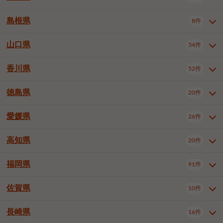
岡山市南区
倉敷市
津山市
6件
19件
7件
下伊那郡喬木村
木曽郡木曽町
1件
5件
広島市南区
広島市西区
10件
4件
島根県
8件
鳥取県全域
鳥取市
米子市
11件
2件
5件
笠岡市
総社市
瀬戸内市
1件
1件
1件
東筑摩郡麻績村
東筑摩郡山形村
1件
4件
広島市安佐南区
呉市
三原市
6件
2件
4件
倉吉市
西伯郡日吉津村
1件
3件
山口県
34件
島根県全域
松江市
出雲市
埴科郡坂城町
8件
5件
3件
1件
尾道市
福山市
東広島市
1件
12件
4件
香川県
廿日市市
安芸郡府中町
52件
1件
2件
山口県全域
下関市
宇部市
34件
7件
2件
安芸郡海田町
1件
山口市
防府市
下松市
9件
1件
6件
徳島県
20件
香川県全域
高松市
丸亀市
52件
41件
6件
岩国市
柳井市
周南市
4件
1件
1件
観音寺市
さぬき市
三豊市
1件
1件
1件
愛媛県
26件
徳島県全域
徳島市
阿南市
20件
13件
4件
山陽小野田市
3件
綾歌郡綾川町
2件
海部郡美波町
板野郡藍住町
1件
2件
高知県
20件
愛媛県全域
松山市
今治市
26件
13件
3件
宇和島市
新居浜市
西条市
1件
4件
1件
福岡県
91件
高知県全域
高知市
土佐市
20件
19件
1件
大洲市
四国中央市
東温市
1件
2件
1件
佐賀県
10件
福岡県全域
北九州市若松区
91件
2件
北九州市小倉北区
北九州市小倉南区
3件
3件
長崎県
16件
佐賀県全域
佐賀市
唐津市
10件
9件
1件