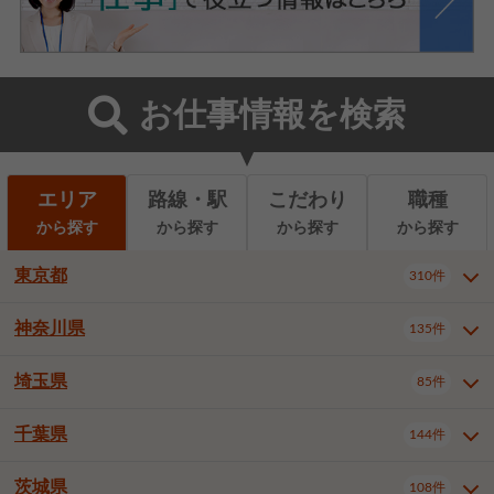
お仕事情報を検索
エリア
路線・駅
こだわり
職種
から探す
から探す
から探す
から探す
東京都
310件
神奈川県
135件
東京都全域
千代田区
310件
22件
中央区
港区
新宿区
11件
8件
27件
埼玉県
85件
神奈川県全域
横浜市西区
135件
29件
文京区
台東区
墨田区
3件
7件
9件
横浜市中区
横浜市磯子区
6件
1件
千葉県
144件
埼玉県全域
さいたま市北区
85件
2件
江東区
品川区
目黒区
6件
11件
5件
横浜市金沢区
横浜市港北区
2件
4件
さいたま市大宮区
さいたま市見沼区
10件
2件
茨城県
大田区
世田谷区
渋谷区
108件
4件
9件
22件
千葉県全域
千葉市中央区
144件
17件