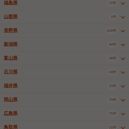
大仙市
2件
福島県
11件
和泉市
箕面市
柏原市
12件
5件
1件
山形県全域
山形市
米沢市
11件
5件
1件
岩見沢市
網走市
苫小牧市
3件
1件
3件
柴田郡大河原町
宮城郡利府町
1件
1件
羽曳野市
門真市
摂津市
2件
3件
1件
鶴岡市
新庄市
上山市
1件
1件
2件
江別市
紋別市
千歳市
3件
1件
2件
山梨県
富谷市
1件
2件
福島県全域
福島市
会津若松市
11件
3件
1件
高石市
藤井寺市
東大阪市
1件
1件
7件
天童市
1件
恵庭市
北広島市
紋別郡遠軽町
3件
1件
1件
郡山市
いわき市
5件
2件
長野県
230件
山梨県全域
中巨摩郡昭和町
1件
1件
泉南市
四條畷市
大阪狭山市
1件
2件
1件
釧路郡釧路町
厚岸郡厚岸町
1件
1件
新潟県
44件
長野県全域
長野市
松本市
230件
63件
40件
上田市
岡谷市
飯田市
19件
3件
20件
富山県
38件
新潟県全域
新潟市東区
44件
2件
諏訪市
須坂市
小諸市
5件
13件
4件
新潟市中央区
新潟市江南区
11件
3件
石川県
43件
富山県全域
富山市
高岡市
38件
27件
5件
伊那市
駒ヶ根市
中野市
6件
6件
2件
新潟市西区
長岡市
柏崎市
4件
11件
1件
砺波市
小矢部市
射水市
1件
2件
3件
福井県
大町市
飯山市
茅野市
15件
1件
5件
2件
石川県全域
金沢市
小松市
43件
22件
4件
新発田市
小千谷市
見附市
3件
1件
1件
塩尻市
佐久市
千曲市
2件
12件
4件
白山市
野々市市
4件
13件
岡山県
燕市
上越市
佐渡市
70件
3件
3件
1件
福井県全域
福井市
越前市
15件
12件
3件
安曇野市
北佐久郡軽井沢町
2件
4件
広島県
71件
岡山県全域
岡山市北区
70件
27件
諏訪郡下諏訪町
諏訪郡富士見町
1件
1件
岡山市中区
岡山市東区
6件
2件
上伊那郡箕輪町
上伊那郡宮田村
2件
1件
鳥取県
11件
広島県全域
広島市中区
71件
24件