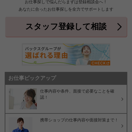
お仕事探しで悩んだらまずは登録相談会へ！
あなたに合ったお仕事探しを全力でサポートします
中頭郡北中城村
中頭郡中城村
7件
2件
中頭郡西原町
島尻郡与那原町
2件
1件
スタッフ登録して相談
島尻郡南風原町
3件
お仕事ピックアップ
仕事内容や条件、面接で必要なことを確
認！
携帯ショップの仕事内容や面接対策まで！