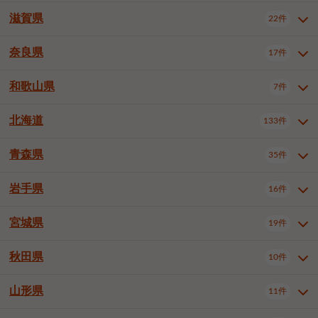
大阪市浪速区
大阪市東淀川区
4件
1件
神戸市兵庫区
神戸市長田区
2件
1件
一宮市
半田市
春日井市
3件
2件
3件
滋賀県
22件
京都府全域
京都市北区
35件
1件
大阪市生野区
大阪市阿倍野区
1件
2件
神戸市須磨区
神戸市垂水区
1件
11件
豊川市
津島市
豊田市
3件
1件
8件
京都市左京区
京都市中京区
2件
2件
奈良県
大阪市住吉区
大阪市西成区
17件
1件
1件
滋賀県全域
大津市
彦根市
22件
3件
1件
神戸市北区
神戸市中央区
4件
14件
安城市
西尾市
小牧市
5件
2件
1件
京都市下京区
京都市南区
10件
6件
大阪市鶴見区
大阪市住之江区
1件
1件
長浜市
近江八幡市
草津市
1件
2件
3件
和歌山県
神戸市西区
姫路市
尼崎市
7件
4件
7件
6件
奈良県全域
奈良市
大和高田市
稲沢市
17件
大府市
4件
知立市
1件
1件
1件
1件
京都市右京区
京都市伏見区
1件
2件
大阪市平野区
大阪市北区
2件
58件
守山市
甲賀市
湖南市
4件
2件
1件
明石市
西宮市
洲本市
6件
8件
1件
大和郡山市
橿原市
桜井市
高浜市
1件
日進市
4件
長久手市
2件
1件
2件
2件
北海道
京都市山科区
京都市西京区
133件
1件
1件
和歌山県全域
和歌山市
橋本市
7件
2件
1件
大阪市中央区
堺市堺区
13件
2件
東近江市
蒲生郡竜王町
4件
1件
芦屋市
伊丹市
豊岡市
1件
3件
1件
御所市
生駒市
香芝市
愛知郡東郷町
1件
丹羽郡扶桑町
1件
1件
6件
2件
福知山市
舞鶴市
綾部市
1件
1件
1件
御坊市
田辺市
岩出市
1件
1件
2件
堺市中区
堺市東区
堺市西区
1件
1件
2件
青森県
35件
北海道全域
札幌市中央区
133件
27件
加古川市
西脇市
宝塚市
11件
1件
2件
生駒郡斑鳩町
北葛城郡上牧町
知多郡東浦町
1件
額田郡幸田町
1件
4件
2件
宇治市
亀岡市
長岡京市
1件
2件
1件
堺市南区
堺市北区
堺市美原区
1件
2件
1件
札幌市北区
札幌市東区
19件
4件
三木市
川西市
三田市
2件
1件
1件
岩手県
16件
青森県全域
青森市
弘前市
35件
14件
7件
八幡市
2件
岸和田市
豊中市
吹田市
4件
6件
1件
札幌市白石区
札幌市豊平区
4件
8件
加西市
丹波篠山市
丹波市
1件
1件
1件
八戸市
三沢市
むつ市
9件
3件
2件
宮城県
19件
岩手県全域
盛岡市
花巻市
泉大津市
16件
高槻市
8件
守口市
1件
1件
5件
1件
札幌市西区
札幌市厚別区
17件
4件
宍粟市
加東市
たつの市
1件
2件
1件
北上市
一関市
奥州市
枚方市
2件
茨木市
1件
八尾市
4件
7件
4件
5件
秋田県
札幌市手稲区
札幌市清田区
10件
2件
5件
宮城県全域
仙台市青葉区
神崎郡福崎町
19件
揖保郡太子町
6件
1件
1件
泉佐野市
富田林市
寝屋川市
3件
2件
4件
函館市
小樽市
旭川市
4件
1件
10件
仙台市宮城野区
仙台市太白区
3件
1件
山形県
11件
秋田県全域
秋田市
大館市
10件
6件
2件
河内長野市
松原市
大東市
1件
1件
1件
釧路市
帯広市
北見市
2件
2件
4件
仙台市泉区
名取市
多賀城市
3件
1件
1件