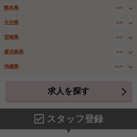
北九州市八幡東区
北九州市八幡西区
3件
3件
熊本県
28件
長崎県全域
長崎市
佐世保市
16件
4件
6件
福岡市東区
福岡市博多区
4件
17件
島原市
諫早市
大村市
1件
2件
1件
大分県
福岡市中央区
福岡市西区
20件
9件
3件
熊本県全域
熊本市中央区
28件
7件
西彼杵郡時津町
2件
福岡市城南区
福岡市早良区
1件
2件
熊本市西区
熊本市南区
1件
2件
宮崎県
26件
大分県全域
大分市
別府市
20件
16件
1件
大牟田市
久留米市
直方市
2件
6件
1件
熊本市北区
八代市
人吉市
1件
1件
2件
中津市
3件
鹿児島県
46件
宮崎県全域
宮崎市
都城市
26件
14件
9件
飯塚市
田川市
八女市
1件
3件
1件
荒尾市
山鹿市
菊池市
2件
1件
1件
延岡市
日南市
日向市
1件
1件
1件
行橋市
中間市
小郡市
2件
1件
3件
沖縄県
宇土市
宇城市
天草市
141件
1件
1件
1件
鹿児島県全域
鹿児島市
46件
25件
筑紫野市
春日市
大野城市
3件
4件
1件
合志市
菊池郡菊陽町
1件
4件
鹿屋市
阿久根市
出水市
6件
1件
3件
沖縄県全域
那覇市
宜野湾市
141件
32件
7件
宗像市
太宰府市
福津市
1件
1件
1件
上益城郡御船町
2件
求人を探す
薩摩川内市
日置市
曽於市
4件
1件
1件
石垣市
浦添市
名護市
2件
24件
6件
糟屋郡志免町
糟屋郡新宮町
4件
2件
霧島市
南さつま市
姶良市
3件
1件
1件
糸満市
沖縄市
豊見城市
3件
8件
9件
糟屋郡久山町
那珂川市
3件
1件
うるま市
宮古島市
南城市
18件
2件
3件
スタッフ登録
国頭郡本部町
国頭郡金武町
1件
2件
中頭郡読谷村
中頭郡北谷町
3件
6件