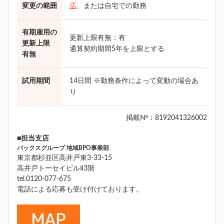
変更の範囲
店
、または自宅での勤務
有期雇用の
更新上限有無：有
更新上限
通算契約期間5年を上限とする
有無
試用期間
14日間 ※勤務条件によって変動の場合あ
り
掲載№：8192041326002
■担当支店
バックスグループ 地域BPO事業部
東京都杉並区高井戸東3-33-15
高井戸トーセイビルⅡ3階
tel.0120-077-675
電話による応募も受け付けております。