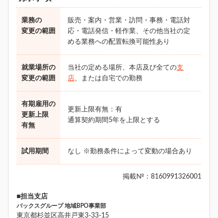
業務の
販売・案内・営業・訪問・事務・電話対
変更の範囲
応・電話発信・軽作業、その他当社の定
める業務への配置転換可能性あり
就業場所の
当社の定める場所、本店及び全ての
支
変更の範囲
店
、または自宅での勤務
有期雇用の
更新上限有無：有
更新上限
通算契約期間5年を上限とする
有無
試用期間
なし ※勤務条件によって変動の場合あり
掲載№：8160991326001
■担当支店
バックスグループ 地域BPO事業部
東京都杉並区高井戸東3-33-15