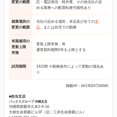
変更の範囲
応・電話発信・軽作業、その他当社の定
める業務への配置転換可能性あり
就業場所の
当社の定める場所、本店及び全ての
支
変更の範囲
店
、または自宅での勤務
有期雇用の
更新上限有無：有
更新上限
通算契約期間5年を上限とする
有無
試用期間
14日間 ※勤務条件によって変動の場合あ
り
掲載№：6613024726060
■担当支店
バックスグループ 沖縄支店
沖縄県那覇市久米2-4-16
大樹生命那覇ビル5F（旧：三井生命那覇ビル）