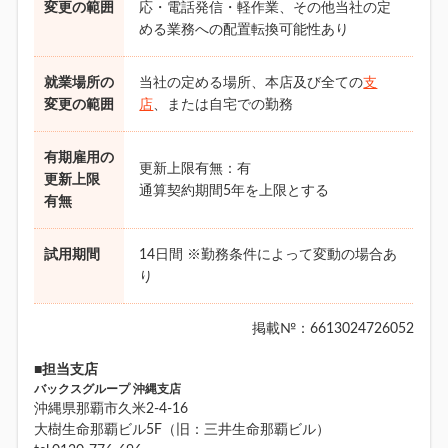
変更の範囲
応・電話発信・軽作業、その他当社の定
める業務への配置転換可能性あり
就業場所の
当社の定める場所、本店及び全ての
支
変更の範囲
店
、または自宅での勤務
有期雇用の
更新上限有無：有
更新上限
通算契約期間5年を上限とする
有無
試用期間
14日間 ※勤務条件によって変動の場合あ
り
掲載№：6613024726052
■担当支店
バックスグループ 沖縄支店
沖縄県那覇市久米2-4-16
大樹生命那覇ビル5F（旧：三井生命那覇ビル）