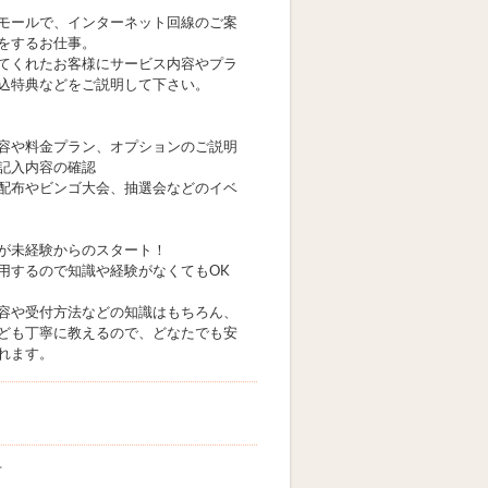
モールで、インターネット回線のご案
をするお仕事。
てくれたお客様にサービス内容やプラ
込特典などをご説明して下さい。
容や料金プラン、オプションのご説明
記入内容の確認
配布やビンゴ大会、抽選会などのイベ
が未経験からのスタート！
用するので知識や経験がなくてもOK
容や受付方法などの知識はもちろん、
ども丁寧に教えるので、どなたでも安
れます。
市