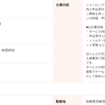
仕事内容
ショッピング
内と申込受付
ご興味を持っ
ンの特徴、申
分
■お仕事詳細
・サービス内
・申込受付と
・ノベルティ
ント実施 など
0 休憩60分
ほとんどの方
人柄重視で採
です。
サービスの内
接客マナーな
心して始めら
勤務地
宮崎県宮崎