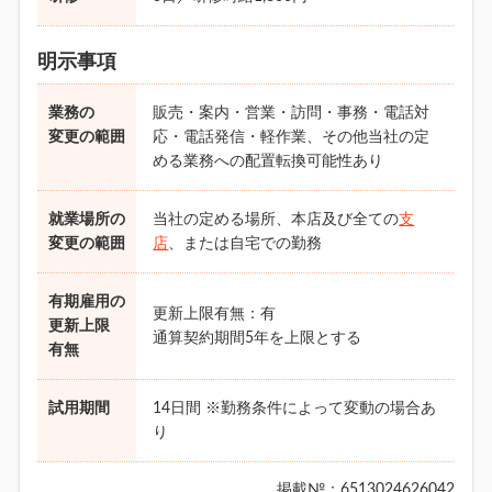
明示事項
業務の
販売・案内・営業・訪問・事務・電話対
変更の範囲
応・電話発信・軽作業、その他当社の定
める業務への配置転換可能性あり
就業場所の
当社の定める場所、本店及び全ての
支
変更の範囲
店
、または自宅での勤務
有期雇用の
更新上限有無：有
更新上限
通算契約期間5年を上限とする
有無
試用期間
14日間 ※勤務条件によって変動の場合あ
り
掲載№：6513024626042