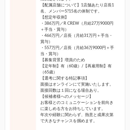
【配属店舗について】1店舗あたり店長1
名、メンバー5?15名の体制です。
【想定年収例】
・386万円／R CREW（月給27万9000円
＋手当・賞与）
・466万円／店長（月給31万円＋手当・
賞与）
・557万円／店長（月給36万9000円＋手
当・賞与）
【募集背景】増員のため
【定年制】有（60歳）/【再雇用制】有
（65歳）
【選考に関する特記事項】
面接はオンラインにて実施いたします。
面接回数は１回になる場合あり。
【候補者様へのメッセージ】
お客様とのコミュニケーションを前向き
に楽しめる方をお待ちしています。
年次や経験に関わらず、熱意と成果次第
で大きなチャンスを掴めます。