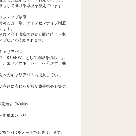
理由で入社するケースも見られます。
安心して働ける環境を整えています。
センティブ制度」
賞与とは「別」でインセンティブ制度
います。
得数／利用者様の継続期間に応じた継
ィブなどが支給されます。
キャリアパス
フ「R CREW」として経験を積み、店
ー、エリアマネージャーへ昇進する機
。
職へのキャリアパスも用意していま
や意欲に応じた多様な成長機会を提供
事開始までの流れ
ら簡単エントリー！
】
以内に仮IDをメールでお送りします。