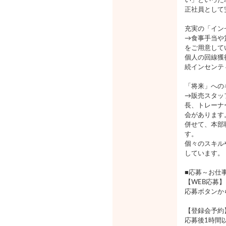
い」といった
正社員として
充実の「イン
→食事手当や
をご用意して
個人の回線獲
続インセンテ
「将来」への
→販売スタッ
長、トレーナ
会があります
併せて、本部
す。
個々のスキル
しています。
■応募～お仕
【WEB応募】
応募ボタンか
【登録会予約
応募後1時間