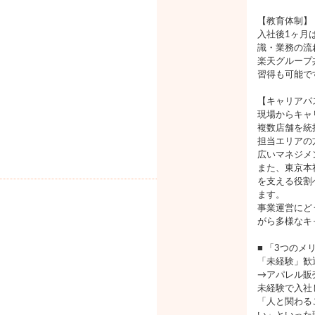
【教育体制】
入社後1ヶ月
識・業務の流
楽天グループ
習得も可能で
【キャリアパ
現場からキャ
複数店舗を統
担当エリアの
広いマネジメ
また、東京本
を支える役割
ます。
事業運営にど
がら多様なキ
■ 「3つのメ
「未経験」歓
→アパレル販
未経験で入社
「人と関わる