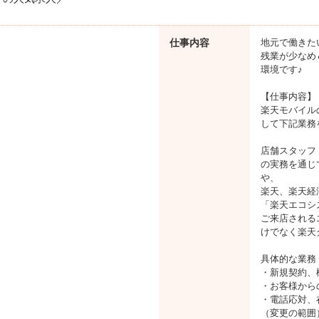
仕事内容
地元で働きた
残業が少なめ
環境です♪
【仕事内容】
楽天モバイル
して下記業務
店舗スタッフ
の実務を通じ
や、
楽天、楽天経
「楽天エコシ
ご来店される
けでなく楽天
具体的な業務
・新規契約、
・お客様から
・電話応対、
（変更の範囲