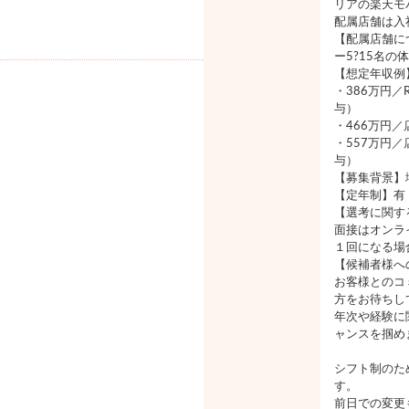
リアの楽天モ
配属店舗は入
【配属店舗に
ー5?15名の
【想定年収例
・386万円／
与）
・466万円
・557万円／
与）
【募集背景】
【定年制】有
【選考に関す
面接はオンラ
１回になる場
【候補者様へ
お客様とのコ
方をお待ちし
年次や経験に
ャンスを掴め
シフト制のた
す。
前日での変更