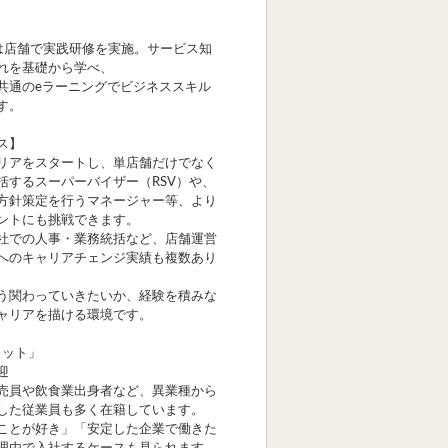
は店舗で実践研修を実施。サービス知
れを基礎から学べ、
共通のeラーニングでビジネススキル
す。
ス】
リアをスタートし、単店舗だけでなく
括するスーパーバイザー（RSV）や、
方針策定を行うマネージャー等、より
ントにも挑戦できます。
社での人事・業務統括など、店舗運営
へのキャリアチェンジ実績も複数あり
う関わっていきたいか、経験を積みな
ャリアを描ける環境です。
リット」
迎
売員や飲食業出身者など、異業種から
した従業員も多く在籍しています。
ことが好き」「安定した企業で働きた