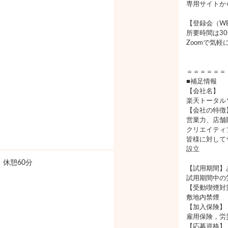
専用サイトか
【登録会（W
所要時間は3
Zoomで気
＝＝＝＝＝＝
■補足情報
【会社名】
楽天トータル
【会社の特徴
営業力、店舗
クリエイティ
皆様に対して
設立
0 休憩60分
【試用期間】
試用期間中の
【受動喫煙対
敷地内禁煙
【加入保険】
雇用保険，労
【応募資格】