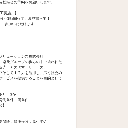
ら登録会の予約をお願いします。
EB実施）】
0分～1時間程度。履歴書不要！
軽にご参加いただけます。
ソリューションズ株式会社
】楽天グループの歩みの中で培われた
販売、カスタマーサービス、
ブそしてＩＴ力を活用し、広く社会の
サービスを提供することを目的として
あり 3か月
労働条件 同条件
策】
災保険，健康保険，厚生年金