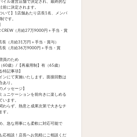
バイル運営店舗で決定され、最終的な
社前に決定されます。
ついて】1店舗あたり店長1名、メンバ
体制です。
】
R CREW（月給27万9000円＋手当・賞
／店長（月給31万円＋手当・賞与）
店長（月給36万9000円＋手当・賞
増員のため
（60歳）/【再雇用制】有（65歳）
る特記事項】
インにて実施いたします。面接回数は
合あり。
のメッセージ】
ミュニケーションを前向きに楽しめる
ています。
関わらず、熱意と成果次第で大きなチ
ます。
め、急な用事にも柔軟に対応可能で
も応相談！店長へお気軽にご相談くだ