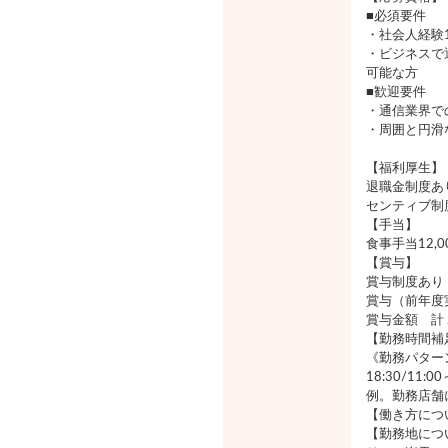
■必須要件
・社会人経験
・ビジネスで
可能な方
■歓迎要件
・通信業界で
・周囲と円滑
【福利厚生】
退職金制度あ
センティブ制
【手当】
食事手当12,
【賞与】
賞与制度あり
賞与（前年度
賞与金額 計
【勤務時間補
《勤務パターン》
18:30/11:
例。勤務店舗
【働き方につ
【勤務地につ