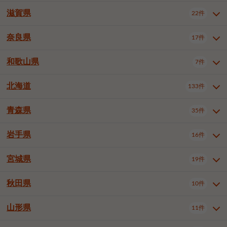
大阪市浪速区
大阪市東淀川区
4件
1件
神戸市兵庫区
神戸市長田区
2件
1件
一宮市
半田市
春日井市
3件
2件
3件
滋賀県
22件
京都府全域
京都市北区
35件
1件
大阪市生野区
大阪市阿倍野区
1件
2件
神戸市須磨区
神戸市垂水区
1件
11件
豊川市
津島市
豊田市
3件
1件
8件
京都市左京区
京都市中京区
2件
2件
奈良県
大阪市住吉区
大阪市西成区
17件
1件
1件
滋賀県全域
大津市
彦根市
22件
3件
1件
神戸市北区
神戸市中央区
4件
14件
安城市
西尾市
小牧市
5件
2件
1件
京都市下京区
京都市南区
10件
6件
大阪市鶴見区
大阪市住之江区
1件
1件
長浜市
近江八幡市
草津市
1件
2件
3件
和歌山県
神戸市西区
姫路市
尼崎市
7件
4件
7件
6件
奈良県全域
奈良市
大和高田市
稲沢市
17件
大府市
4件
知立市
1件
1件
1件
1件
京都市右京区
京都市伏見区
1件
2件
大阪市平野区
大阪市北区
2件
58件
守山市
甲賀市
湖南市
4件
2件
1件
明石市
西宮市
洲本市
6件
8件
1件
大和郡山市
橿原市
桜井市
高浜市
1件
日進市
4件
長久手市
2件
1件
2件
2件
北海道
京都市山科区
京都市西京区
133件
1件
1件
和歌山県全域
和歌山市
橋本市
7件
2件
1件
大阪市中央区
堺市堺区
13件
2件
東近江市
蒲生郡竜王町
4件
1件
芦屋市
伊丹市
豊岡市
1件
3件
1件
御所市
生駒市
香芝市
愛知郡東郷町
1件
丹羽郡扶桑町
1件
1件
6件
2件
福知山市
舞鶴市
綾部市
1件
1件
1件
御坊市
田辺市
岩出市
1件
1件
2件
堺市中区
堺市東区
堺市西区
1件
1件
2件
青森県
35件
北海道全域
札幌市中央区
133件
27件
加古川市
西脇市
宝塚市
11件
1件
2件
生駒郡斑鳩町
北葛城郡上牧町
知多郡東浦町
1件
額田郡幸田町
1件
4件
2件
宇治市
亀岡市
長岡京市
1件
2件
1件
堺市南区
堺市北区
堺市美原区
1件
2件
1件
札幌市北区
札幌市東区
19件
4件
三木市
川西市
三田市
2件
1件
1件
岩手県
16件
青森県全域
青森市
弘前市
35件
14件
7件
八幡市
2件
岸和田市
豊中市
吹田市
4件
6件
1件
札幌市白石区
札幌市豊平区
4件
8件
加西市
丹波篠山市
丹波市
1件
1件
1件
八戸市
三沢市
むつ市
9件
3件
2件
宮城県
19件
岩手県全域
盛岡市
花巻市
泉大津市
16件
高槻市
8件
守口市
1件
1件
5件
1件
札幌市西区
札幌市厚別区
17件
4件
宍粟市
加東市
たつの市
1件
2件
1件
北上市
一関市
奥州市
枚方市
2件
茨木市
1件
八尾市
4件
7件
4件
5件
秋田県
札幌市手稲区
札幌市清田区
10件
2件
5件
宮城県全域
仙台市青葉区
神崎郡福崎町
19件
揖保郡太子町
6件
1件
1件
泉佐野市
富田林市
寝屋川市
3件
2件
4件
函館市
小樽市
旭川市
4件
1件
10件
仙台市宮城野区
仙台市太白区
3件
1件
山形県
11件
秋田県全域
秋田市
大館市
10件
6件
2件
河内長野市
松原市
大東市
1件
1件
1件
釧路市
帯広市
北見市
2件
2件
4件
仙台市泉区
名取市
多賀城市
3件
1件
1件