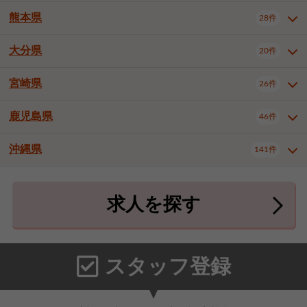
北九州市八幡東区
北九州市八幡西区
3件
3件
熊本県
28件
長崎県全域
長崎市
佐世保市
16件
4件
6件
福岡市東区
福岡市博多区
4件
17件
島原市
諫早市
大村市
1件
2件
1件
大分県
福岡市中央区
福岡市西区
20件
9件
3件
熊本県全域
熊本市中央区
28件
7件
西彼杵郡時津町
2件
福岡市城南区
福岡市早良区
1件
2件
熊本市西区
熊本市南区
1件
2件
宮崎県
26件
大分県全域
大分市
別府市
20件
16件
1件
大牟田市
久留米市
直方市
2件
6件
1件
熊本市北区
八代市
人吉市
1件
1件
2件
中津市
3件
鹿児島県
46件
宮崎県全域
宮崎市
都城市
26件
14件
9件
飯塚市
田川市
八女市
1件
3件
1件
荒尾市
山鹿市
菊池市
2件
1件
1件
延岡市
日南市
日向市
1件
1件
1件
行橋市
中間市
小郡市
2件
1件
3件
沖縄県
宇土市
宇城市
天草市
141件
1件
1件
1件
鹿児島県全域
鹿児島市
46件
25件
筑紫野市
春日市
大野城市
3件
4件
1件
合志市
菊池郡菊陽町
1件
4件
鹿屋市
阿久根市
出水市
6件
1件
3件
沖縄県全域
那覇市
宜野湾市
141件
32件
7件
宗像市
太宰府市
福津市
1件
1件
1件
上益城郡御船町
2件
求人を探す
薩摩川内市
日置市
曽於市
4件
1件
1件
石垣市
浦添市
名護市
2件
24件
6件
糟屋郡志免町
糟屋郡新宮町
4件
2件
霧島市
南さつま市
姶良市
3件
1件
1件
糸満市
沖縄市
豊見城市
3件
8件
9件
糟屋郡久山町
那珂川市
3件
1件
うるま市
宮古島市
南城市
18件
2件
3件
スタッフ登録
国頭郡本部町
国頭郡金武町
1件
2件
中頭郡読谷村
中頭郡北谷町
3件
6件