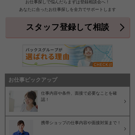
お仕事探しで悩んだらまずは登録相談会へ！
あなたに合ったお仕事探しを全力でサポートします
中頭郡北中城村
中頭郡中城村
7件
2件
中頭郡西原町
島尻郡与那原町
2件
1件
スタッフ登録して相談
島尻郡南風原町
3件
お仕事ピックアップ
仕事内容や条件、面接で必要なことを確
認！
携帯ショップの仕事内容や面接対策まで！