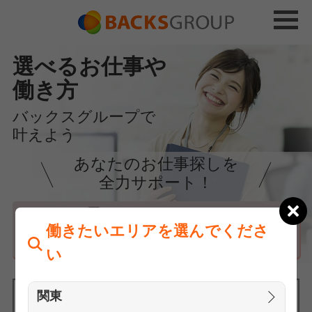
選べるお仕事や
働き方
バックスグループで
叶えよう
あなたのお仕事探しを
全力サポート！
はじめての方へ
働きたいエリアを選んでくださ
まずは相談
い
関東
働きたいエリアを選んでください