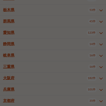
横浜市戸塚区
横浜市港南区
2件
6件
さいたま市浦和区
さいたま市緑区
3件
1件
中野区
杉並区
豊島区
2件
13件
61件
千葉市花見川区
千葉市稲毛区
4件
3件
栃木県
横浜市旭区
横浜市泉区
53件
4件
2件
茨城県全域
水戸市
日立市
108件
25件
6件
川越市
熊谷市
川口市
6件
1件
6件
北区
荒川区
板橋区
3件
1件
3件
千葉市若葉区
千葉市緑区
2件
2件
横浜市青葉区
横浜市都筑区
4件
7件
土浦市
古河市
石岡市
5件
3件
4件
群馬県
所沢市
飯能市
本庄市
45件
5件
1件
2件
栃木県全域
宇都宮市
足利市
53件
27件
2件
練馬区
足立区
葛飾区
5件
11件
5件
千葉市美浜区
市川市
船橋市
9件
9件
8件
川崎市川崎区
川崎市幸区
8件
8件
龍ケ崎市
常陸太田市
北茨城市
1件
2件
1件
東松山市
春日部市
狭山市
3件
7件
2件
佐野市
日光市
小山市
6件
1件
5件
江戸川区
八王子市
立川市
4件
8件
16件
愛知県
木更津市
松戸市
野田市
123件
7件
8件
4件
群馬県全域
前橋市
高崎市
45件
7件
16件
川崎市中原区
川崎市高津区
1件
1件
笠間市
取手市
牛久市
1件
2件
6件
羽生市
鴻巣市
深谷市
3件
2件
1件
真岡市
大田原市
那須塩原市
1件
3件
3件
武蔵野市
三鷹市
青梅市
7件
1件
1件
茂原市
成田市
佐倉市
5件
5件
1件
桐生市
伊勢崎市
太田市
1件
6件
7件
川崎市宮前区
川崎市麻生区
1件
1件
静岡県
つくば市
ひたちなか市
14件
17件
10件
愛知県全域
名古屋市千種区
123件
1件
上尾市
越谷市
蕨市
2件
5件
1件
さくら市
下野市
1件
1件
府中市（東京都）
昭島市
2件
2件
旭市
習志野市
柏市
1件
5件
15件
館林市
みどり市
1件
4件
相模原市緑区
相模原市南区
2件
2件
鹿嶋市
守谷市
那珂市
1件
4件
2件
名古屋市東区
名古屋市西区
1件
7件
戸田市
入間市
朝霞市
2件
3件
1件
岐阜県
河内郡上三川町
下都賀郡壬生町
16件
2件
1件
静岡県全域
静岡市葵区
調布市
14件
町田市
国分寺市
3件
4件
9件
2件
市原市
流山市
八千代市
7件
6件
1件
北群馬郡吉岡町
邑楽郡千代田町
2件
1件
横須賀市
平塚市
鎌倉市
3件
13件
3件
稲敷市
神栖市
鉾田市
1件
10件
2件
名古屋市中村区
名古屋市中区
22件
3件
志木市
久喜市
富士見市
1件
3件
2件
静岡市駿河区
富士市
藤枝市
清瀬市
3件
東久留米市
1件
多摩市
1件
2件
1件
1件
鴨川市
鎌ケ谷市
君津市
2件
1件
1件
三重県
16件
岐阜県全域
岐阜市
大垣市
藤沢市
16件
茅ヶ崎市
4件
秦野市
4件
13件
2件
1件
つくばみらい市
小美玉市
3件
1件
名古屋市昭和区
名古屋市瑞穂区
1件
1件
三郷市
蓮田市
坂戸市
3件
1件
2件
駿東郡清水町
浜松市中央区
稲城市
1件
5件
2件
浦安市
四街道市
印西市
3件
1件
9件
高山市
多治見市
羽島市
厚木市
1件
大和市
1件
伊勢原市
1件
2件
2件
2件
稲敷郡阿見町
1件
大阪府
名古屋市中川区
名古屋市港区
182件
1件
4件
三重県全域
津市
四日市市
幸手市
16件
児玉郡上里町
3件
2件
1件
1件
白井市
富里市
山武市
2件
2件
2件
土岐市
各務原市
可児市
海老名市
1件
座間市
1件
1件
1件
2件
名古屋市南区
名古屋市守山区
2件
1件
桑名市
鈴鹿市
員弁郡東員町
2件
6件
1件
兵庫県
101件
大阪府全域
大阪市西区
いすみ市
182件
長生郡長生村
2件
1件
1件
本巣市
本巣郡北方町
1件
1件
名古屋市緑区
名古屋市名東区
5件
1件
多気郡明和町
2件
大阪市港区
大阪市天王寺区
1件
1件
京都府
35件
兵庫県全域
神戸市東灘区
101件
4件
名古屋市天白区
豊橋市
岡崎市
1件
6件
16件