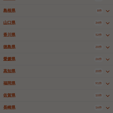
岡山市南区
倉敷市
津山市
6件
19件
7件
下伊那郡喬木村
木曽郡木曽町
1件
5件
広島市南区
広島市西区
10件
4件
島根県
8件
鳥取県全域
鳥取市
米子市
11件
2件
5件
笠岡市
総社市
瀬戸内市
1件
1件
1件
東筑摩郡麻績村
東筑摩郡山形村
1件
4件
広島市安佐南区
呉市
三原市
6件
2件
4件
倉吉市
西伯郡日吉津村
1件
3件
山口県
34件
島根県全域
松江市
出雲市
埴科郡坂城町
8件
5件
3件
1件
尾道市
福山市
東広島市
1件
12件
4件
香川県
廿日市市
安芸郡府中町
52件
1件
2件
山口県全域
下関市
宇部市
34件
7件
2件
安芸郡海田町
1件
山口市
防府市
下松市
9件
1件
6件
徳島県
20件
香川県全域
高松市
丸亀市
52件
41件
6件
岩国市
柳井市
周南市
4件
1件
1件
観音寺市
さぬき市
三豊市
1件
1件
1件
愛媛県
26件
徳島県全域
徳島市
阿南市
20件
13件
4件
山陽小野田市
3件
綾歌郡綾川町
2件
海部郡美波町
板野郡藍住町
1件
2件
高知県
20件
愛媛県全域
松山市
今治市
26件
13件
3件
宇和島市
新居浜市
西条市
1件
4件
1件
福岡県
91件
高知県全域
高知市
土佐市
20件
19件
1件
大洲市
四国中央市
東温市
1件
2件
1件
佐賀県
10件
福岡県全域
北九州市若松区
91件
2件
北九州市小倉北区
北九州市小倉南区
3件
3件
長崎県
16件
佐賀県全域
佐賀市
唐津市
10件
9件
1件