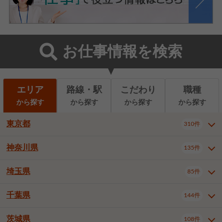
お仕事情報を検索
エリア
路線・駅
こだわり
職種
から探す
から探す
から探す
から探す
東京都
310件
神奈川県
135件
東京都全域
千代田区
310件
22件
中央区
港区
新宿区
11件
8件
27件
埼玉県
85件
神奈川県全域
横浜市西区
135件
29件
文京区
台東区
墨田区
3件
7件
9件
横浜市中区
横浜市磯子区
6件
1件
千葉県
144件
埼玉県全域
さいたま市北区
85件
2件
江東区
品川区
目黒区
6件
11件
5件
横浜市金沢区
横浜市港北区
2件
4件
さいたま市大宮区
さいたま市見沼区
10件
2件
茨城県
大田区
世田谷区
渋谷区
108件
4件
9件
22件
千葉県全域
千葉市中央区
144件
17件