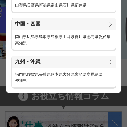
山梨県
長野県
新潟県
富山県
石川県
福井県
中国・四国
岡山県
広島県
鳥取県
島根県
山口県
香川県
徳島県
愛媛県
高知県
九州・沖縄
家電量販店の派遣・バイト求人
家電量販店で働くメリットをご紹介！
福岡県
佐賀県
長崎県
熊本県
大分県
宮崎県
鹿児島県
沖縄県
お役立ち情報コラム