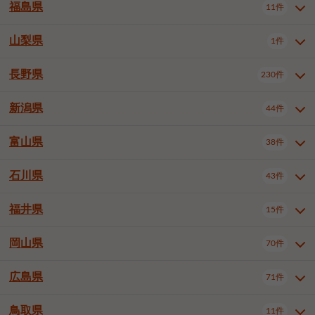
大仙市
2件
福島県
11件
和泉市
箕面市
柏原市
12件
5件
1件
山形県全域
山形市
米沢市
11件
5件
1件
岩見沢市
網走市
苫小牧市
3件
1件
3件
柴田郡大河原町
宮城郡利府町
1件
1件
羽曳野市
門真市
摂津市
2件
3件
1件
鶴岡市
新庄市
上山市
1件
1件
2件
江別市
紋別市
千歳市
3件
1件
2件
山梨県
富谷市
1件
2件
福島県全域
福島市
会津若松市
11件
3件
1件
高石市
藤井寺市
東大阪市
1件
1件
7件
天童市
1件
恵庭市
北広島市
紋別郡遠軽町
3件
1件
1件
郡山市
いわき市
5件
2件
長野県
230件
山梨県全域
中巨摩郡昭和町
1件
1件
泉南市
四條畷市
大阪狭山市
1件
2件
1件
釧路郡釧路町
厚岸郡厚岸町
1件
1件
新潟県
44件
長野県全域
長野市
松本市
230件
63件
40件
上田市
岡谷市
飯田市
19件
3件
20件
富山県
38件
新潟県全域
新潟市東区
44件
2件
諏訪市
須坂市
小諸市
5件
13件
4件
新潟市中央区
新潟市江南区
11件
3件
石川県
43件
富山県全域
富山市
高岡市
38件
27件
5件
伊那市
駒ヶ根市
中野市
6件
6件
2件
新潟市西区
長岡市
柏崎市
4件
11件
1件
砺波市
小矢部市
射水市
1件
2件
3件
福井県
大町市
飯山市
茅野市
15件
1件
5件
2件
石川県全域
金沢市
小松市
43件
22件
4件
新発田市
小千谷市
見附市
3件
1件
1件
塩尻市
佐久市
千曲市
2件
12件
4件
白山市
野々市市
4件
13件
岡山県
燕市
上越市
佐渡市
70件
3件
3件
1件
福井県全域
福井市
越前市
15件
12件
3件
安曇野市
北佐久郡軽井沢町
2件
4件
広島県
71件
岡山県全域
岡山市北区
70件
27件
諏訪郡下諏訪町
諏訪郡富士見町
1件
1件
岡山市中区
岡山市東区
6件
2件
上伊那郡箕輪町
上伊那郡宮田村
2件
1件
鳥取県
11件
広島県全域
広島市中区
71件
24件