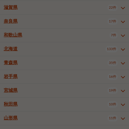
大阪市浪速区
大阪市東淀川区
4件
1件
神戸市兵庫区
神戸市長田区
2件
1件
一宮市
半田市
春日井市
3件
2件
3件
滋賀県
22件
京都府全域
京都市北区
35件
1件
大阪市生野区
大阪市阿倍野区
1件
2件
神戸市須磨区
神戸市垂水区
1件
11件
豊川市
津島市
豊田市
3件
1件
8件
京都市左京区
京都市中京区
2件
2件
奈良県
大阪市住吉区
大阪市西成区
17件
1件
1件
滋賀県全域
大津市
彦根市
22件
3件
1件
神戸市北区
神戸市中央区
4件
14件
安城市
西尾市
小牧市
5件
2件
1件
京都市下京区
京都市南区
10件
6件
大阪市鶴見区
大阪市住之江区
1件
1件
長浜市
近江八幡市
草津市
1件
2件
3件
和歌山県
神戸市西区
姫路市
尼崎市
7件
4件
7件
6件
奈良県全域
奈良市
大和高田市
稲沢市
17件
大府市
4件
知立市
1件
1件
1件
1件
京都市右京区
京都市伏見区
1件
2件
大阪市平野区
大阪市北区
2件
58件
守山市
甲賀市
湖南市
4件
2件
1件
明石市
西宮市
洲本市
6件
8件
1件
大和郡山市
橿原市
桜井市
高浜市
1件
日進市
4件
長久手市
2件
1件
2件
2件
北海道
京都市山科区
京都市西京区
133件
1件
1件
和歌山県全域
和歌山市
橋本市
7件
2件
1件
大阪市中央区
堺市堺区
13件
2件
東近江市
蒲生郡竜王町
4件
1件
芦屋市
伊丹市
豊岡市
1件
3件
1件
御所市
生駒市
香芝市
愛知郡東郷町
1件
丹羽郡扶桑町
1件
1件
6件
2件
福知山市
舞鶴市
綾部市
1件
1件
1件
御坊市
田辺市
岩出市
1件
1件
2件
堺市中区
堺市東区
堺市西区
1件
1件
2件
青森県
35件
北海道全域
札幌市中央区
133件
27件
加古川市
西脇市
宝塚市
11件
1件
2件
生駒郡斑鳩町
北葛城郡上牧町
知多郡東浦町
1件
額田郡幸田町
1件
4件
2件
宇治市
亀岡市
長岡京市
1件
2件
1件
堺市南区
堺市北区
堺市美原区
1件
2件
1件
札幌市北区
札幌市東区
19件
4件
三木市
川西市
三田市
2件
1件
1件
岩手県
16件
青森県全域
青森市
弘前市
35件
14件
7件
八幡市
2件
岸和田市
豊中市
吹田市
4件
6件
1件
札幌市白石区
札幌市豊平区
4件
8件
加西市
丹波篠山市
丹波市
1件
1件
1件
八戸市
三沢市
むつ市
9件
3件
2件
宮城県
19件
岩手県全域
盛岡市
花巻市
泉大津市
16件
高槻市
8件
守口市
1件
1件
5件
1件
札幌市西区
札幌市厚別区
17件
4件
宍粟市
加東市
たつの市
1件
2件
1件
北上市
一関市
奥州市
枚方市
2件
茨木市
1件
八尾市
4件
7件
4件
5件
秋田県
札幌市手稲区
札幌市清田区
10件
2件
5件
宮城県全域
仙台市青葉区
神崎郡福崎町
19件
揖保郡太子町
6件
1件
1件
泉佐野市
富田林市
寝屋川市
3件
2件
4件
函館市
小樽市
旭川市
4件
1件
10件
仙台市宮城野区
仙台市太白区
3件
1件
山形県
11件
秋田県全域
秋田市
大館市
10件
6件
2件
河内長野市
松原市
大東市
1件
1件
1件
釧路市
帯広市
北見市
2件
2件
4件
仙台市泉区
名取市
多賀城市
3件
1件
1件