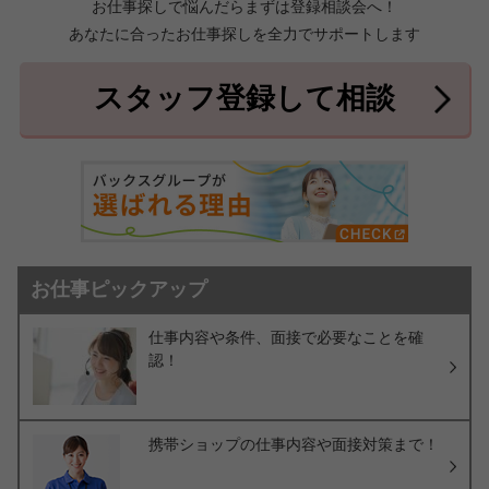
お仕事探しで悩んだらまずは登録相談会へ！
あなたに合ったお仕事探しを全力でサポートします
中頭郡北中城村
中頭郡中城村
7件
2件
中頭郡西原町
島尻郡与那原町
2件
1件
スタッフ登録して相談
島尻郡南風原町
3件
お仕事ピックアップ
仕事内容や条件、面接で必要なことを確
認！
携帯ショップの仕事内容や面接対策まで！