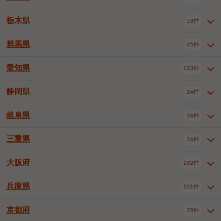
横浜市戸塚区
横浜市港南区
2件
6件
さいたま市浦和区
さいたま市緑区
3件
1件
中野区
杉並区
豊島区
2件
13件
61件
千葉市花見川区
千葉市稲毛区
4件
3件
栃木県
横浜市旭区
横浜市泉区
53件
4件
2件
茨城県全域
水戸市
日立市
108件
25件
6件
川越市
熊谷市
川口市
6件
1件
6件
北区
荒川区
板橋区
3件
1件
3件
千葉市若葉区
千葉市緑区
2件
2件
横浜市青葉区
横浜市都筑区
4件
7件
土浦市
古河市
石岡市
5件
3件
4件
群馬県
所沢市
飯能市
本庄市
45件
5件
1件
2件
栃木県全域
宇都宮市
足利市
53件
27件
2件
練馬区
足立区
葛飾区
5件
11件
5件
千葉市美浜区
市川市
船橋市
9件
9件
8件
川崎市川崎区
川崎市幸区
8件
8件
龍ケ崎市
常陸太田市
北茨城市
1件
2件
1件
東松山市
春日部市
狭山市
3件
7件
2件
佐野市
日光市
小山市
6件
1件
5件
江戸川区
八王子市
立川市
4件
8件
16件
愛知県
木更津市
松戸市
野田市
123件
7件
8件
4件
群馬県全域
前橋市
高崎市
45件
7件
16件
川崎市中原区
川崎市高津区
1件
1件
笠間市
取手市
牛久市
1件
2件
6件
羽生市
鴻巣市
深谷市
3件
2件
1件
真岡市
大田原市
那須塩原市
1件
3件
3件
武蔵野市
三鷹市
青梅市
7件
1件
1件
茂原市
成田市
佐倉市
5件
5件
1件
桐生市
伊勢崎市
太田市
1件
6件
7件
川崎市宮前区
川崎市麻生区
1件
1件
静岡県
つくば市
ひたちなか市
14件
17件
10件
愛知県全域
名古屋市千種区
123件
1件
上尾市
越谷市
蕨市
2件
5件
1件
さくら市
下野市
1件
1件
府中市（東京都）
昭島市
2件
2件
旭市
習志野市
柏市
1件
5件
15件
館林市
みどり市
1件
4件
相模原市緑区
相模原市南区
2件
2件
鹿嶋市
守谷市
那珂市
1件
4件
2件
名古屋市東区
名古屋市西区
1件
7件
戸田市
入間市
朝霞市
2件
3件
1件
岐阜県
河内郡上三川町
下都賀郡壬生町
16件
2件
1件
静岡県全域
静岡市葵区
調布市
14件
町田市
国分寺市
3件
4件
9件
2件
市原市
流山市
八千代市
7件
6件
1件
北群馬郡吉岡町
邑楽郡千代田町
2件
1件
横須賀市
平塚市
鎌倉市
3件
13件
3件
稲敷市
神栖市
鉾田市
1件
10件
2件
名古屋市中村区
名古屋市中区
22件
3件
志木市
久喜市
富士見市
1件
3件
2件
静岡市駿河区
富士市
藤枝市
清瀬市
3件
東久留米市
1件
多摩市
1件
2件
1件
1件
鴨川市
鎌ケ谷市
君津市
2件
1件
1件
三重県
16件
岐阜県全域
岐阜市
大垣市
藤沢市
16件
茅ヶ崎市
4件
秦野市
4件
13件
2件
1件
つくばみらい市
小美玉市
3件
1件
名古屋市昭和区
名古屋市瑞穂区
1件
1件
三郷市
蓮田市
坂戸市
3件
1件
2件
駿東郡清水町
浜松市中央区
稲城市
1件
5件
2件
浦安市
四街道市
印西市
3件
1件
9件
高山市
多治見市
羽島市
厚木市
1件
大和市
1件
伊勢原市
1件
2件
2件
2件
稲敷郡阿見町
1件
大阪府
名古屋市中川区
名古屋市港区
182件
1件
4件
三重県全域
津市
四日市市
幸手市
16件
児玉郡上里町
3件
2件
1件
1件
白井市
富里市
山武市
2件
2件
2件
土岐市
各務原市
可児市
海老名市
1件
座間市
1件
1件
1件
2件
名古屋市南区
名古屋市守山区
2件
1件
桑名市
鈴鹿市
員弁郡東員町
2件
6件
1件
兵庫県
101件
大阪府全域
大阪市西区
いすみ市
182件
長生郡長生村
2件
1件
1件
本巣市
本巣郡北方町
1件
1件
名古屋市緑区
名古屋市名東区
5件
1件
多気郡明和町
2件
大阪市港区
大阪市天王寺区
1件
1件
京都府
35件
兵庫県全域
神戸市東灘区
101件
4件
名古屋市天白区
豊橋市
岡崎市
1件
6件
16件