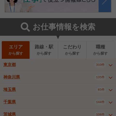
お仕事情報を検索
エリア
路線・駅
こだわり
職種
から探す
から探す
から探す
から探す
東京都
310件
神奈川県
135件
東京都全域
千代田区
310件
22件
中央区
港区
新宿区
11件
8件
27件
埼玉県
85件
神奈川県全域
横浜市西区
135件
29件
文京区
台東区
墨田区
3件
7件
9件
横浜市中区
横浜市磯子区
6件
1件
千葉県
144件
埼玉県全域
さいたま市北区
85件
2件
江東区
品川区
目黒区
6件
11件
5件
横浜市金沢区
横浜市港北区
2件
4件
さいたま市大宮区
さいたま市見沼区
10件
2件
茨城県
大田区
世田谷区
渋谷区
108件
4件
9件
22件
千葉県全域
千葉市中央区
144件
17件