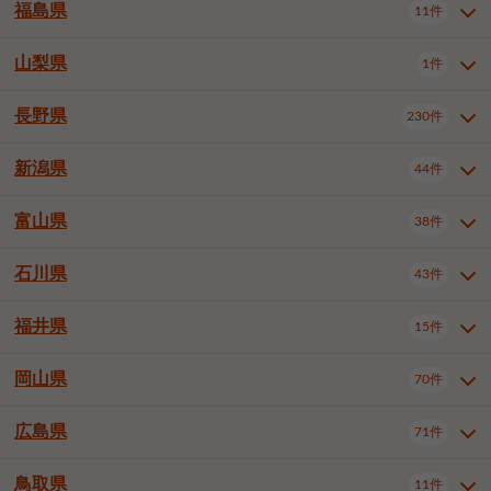
大仙市
2件
福島県
11件
和泉市
箕面市
柏原市
12件
5件
1件
山形県全域
山形市
米沢市
11件
5件
1件
岩見沢市
網走市
苫小牧市
3件
1件
3件
柴田郡大河原町
宮城郡利府町
1件
1件
羽曳野市
門真市
摂津市
2件
3件
1件
鶴岡市
新庄市
上山市
1件
1件
2件
江別市
紋別市
千歳市
3件
1件
2件
山梨県
富谷市
1件
2件
福島県全域
福島市
会津若松市
11件
3件
1件
高石市
藤井寺市
東大阪市
1件
1件
7件
天童市
1件
恵庭市
北広島市
紋別郡遠軽町
3件
1件
1件
郡山市
いわき市
5件
2件
長野県
230件
山梨県全域
中巨摩郡昭和町
1件
1件
泉南市
四條畷市
大阪狭山市
1件
2件
1件
釧路郡釧路町
厚岸郡厚岸町
1件
1件
新潟県
44件
長野県全域
長野市
松本市
230件
63件
40件
上田市
岡谷市
飯田市
19件
3件
20件
富山県
38件
新潟県全域
新潟市東区
44件
2件
諏訪市
須坂市
小諸市
5件
13件
4件
新潟市中央区
新潟市江南区
11件
3件
石川県
43件
富山県全域
富山市
高岡市
38件
27件
5件
伊那市
駒ヶ根市
中野市
6件
6件
2件
新潟市西区
長岡市
柏崎市
4件
11件
1件
砺波市
小矢部市
射水市
1件
2件
3件
福井県
大町市
飯山市
茅野市
15件
1件
5件
2件
石川県全域
金沢市
小松市
43件
22件
4件
新発田市
小千谷市
見附市
3件
1件
1件
塩尻市
佐久市
千曲市
2件
12件
4件
白山市
野々市市
4件
13件
岡山県
燕市
上越市
佐渡市
70件
3件
3件
1件
福井県全域
福井市
越前市
15件
12件
3件
安曇野市
北佐久郡軽井沢町
2件
4件
広島県
71件
岡山県全域
岡山市北区
70件
27件
諏訪郡下諏訪町
諏訪郡富士見町
1件
1件
岡山市中区
岡山市東区
6件
2件
上伊那郡箕輪町
上伊那郡宮田村
2件
1件
鳥取県
11件
広島県全域
広島市中区
71件
24件