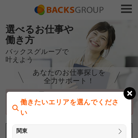
選べるお仕事や
働き方
バックスグループで
叶えよう
あなたのお仕事探しを
全力サポート！
はじめての方へ
働きたいエリアを選んでくださ
まずは相談
い
関東
働きたいエリアを選んでください