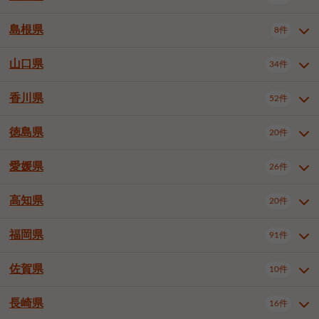
岡山市南区
倉敷市
津山市
6件
19件
7件
下伊那郡喬木村
木曽郡木曽町
1件
5件
広島市南区
広島市西区
10件
4件
島根県
8件
鳥取県全域
鳥取市
米子市
11件
2件
5件
笠岡市
総社市
瀬戸内市
1件
1件
1件
東筑摩郡麻績村
東筑摩郡山形村
1件
4件
広島市安佐南区
呉市
三原市
6件
2件
4件
倉吉市
西伯郡日吉津村
1件
3件
山口県
34件
島根県全域
松江市
出雲市
埴科郡坂城町
8件
5件
3件
1件
尾道市
福山市
東広島市
1件
12件
4件
香川県
廿日市市
安芸郡府中町
52件
1件
2件
山口県全域
下関市
宇部市
34件
7件
2件
安芸郡海田町
1件
山口市
防府市
下松市
9件
1件
6件
徳島県
20件
香川県全域
高松市
丸亀市
52件
41件
6件
岩国市
柳井市
周南市
4件
1件
1件
観音寺市
さぬき市
三豊市
1件
1件
1件
愛媛県
26件
徳島県全域
徳島市
阿南市
20件
13件
4件
山陽小野田市
3件
綾歌郡綾川町
2件
海部郡美波町
板野郡藍住町
1件
2件
高知県
20件
愛媛県全域
松山市
今治市
26件
13件
3件
宇和島市
新居浜市
西条市
1件
4件
1件
福岡県
91件
高知県全域
高知市
土佐市
20件
19件
1件
大洲市
四国中央市
東温市
1件
2件
1件
佐賀県
10件
福岡県全域
北九州市若松区
91件
2件
北九州市小倉北区
北九州市小倉南区
3件
3件
長崎県
16件
佐賀県全域
佐賀市
唐津市
10件
9件
1件