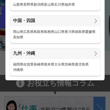
山梨県
長野県
新潟県
富山県
石川県
福井県
中国・四国
岡山県
広島県
鳥取県
島根県
山口県
香川県
徳島県
愛媛県
高知県
九州・沖縄
家電量販店の派遣・バイト求人
家電量販店で働くメリットをご紹介！
福岡県
佐賀県
長崎県
熊本県
大分県
宮崎県
鹿児島県
沖縄県
お役立ち情報コラム