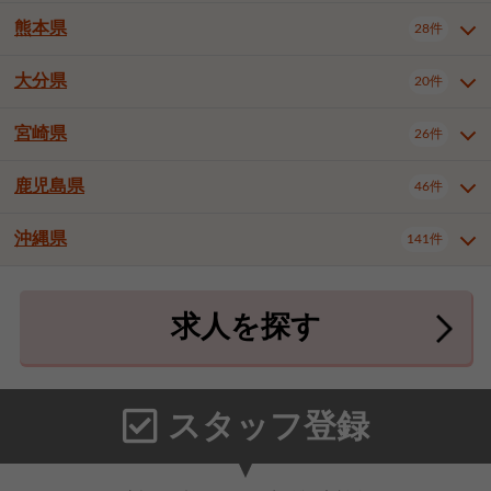
北九州市八幡東区
北九州市八幡西区
3件
3件
熊本県
28件
長崎県全域
長崎市
佐世保市
16件
4件
6件
福岡市東区
福岡市博多区
4件
17件
島原市
諫早市
大村市
1件
2件
1件
大分県
福岡市中央区
福岡市西区
20件
9件
3件
熊本県全域
熊本市中央区
28件
7件
西彼杵郡時津町
2件
福岡市城南区
福岡市早良区
1件
2件
熊本市西区
熊本市南区
1件
2件
宮崎県
26件
大分県全域
大分市
別府市
20件
16件
1件
大牟田市
久留米市
直方市
2件
6件
1件
熊本市北区
八代市
人吉市
1件
1件
2件
中津市
3件
鹿児島県
46件
宮崎県全域
宮崎市
都城市
26件
14件
9件
飯塚市
田川市
八女市
1件
3件
1件
荒尾市
山鹿市
菊池市
2件
1件
1件
延岡市
日南市
日向市
1件
1件
1件
行橋市
中間市
小郡市
2件
1件
3件
沖縄県
宇土市
宇城市
天草市
141件
1件
1件
1件
鹿児島県全域
鹿児島市
46件
25件
筑紫野市
春日市
大野城市
3件
4件
1件
合志市
菊池郡菊陽町
1件
4件
鹿屋市
阿久根市
出水市
6件
1件
3件
沖縄県全域
那覇市
宜野湾市
141件
32件
7件
宗像市
太宰府市
福津市
1件
1件
1件
上益城郡御船町
2件
求人を探す
薩摩川内市
日置市
曽於市
4件
1件
1件
石垣市
浦添市
名護市
2件
24件
6件
糟屋郡志免町
糟屋郡新宮町
4件
2件
霧島市
南さつま市
姶良市
3件
1件
1件
糸満市
沖縄市
豊見城市
3件
8件
9件
糟屋郡久山町
那珂川市
3件
1件
うるま市
宮古島市
南城市
18件
2件
3件
スタッフ登録
国頭郡本部町
国頭郡金武町
1件
2件
中頭郡読谷村
中頭郡北谷町
3件
6件