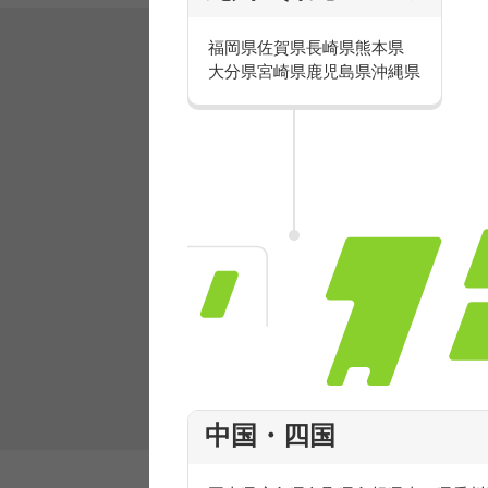
福岡県
佐賀県
長崎県
熊本県
大分県
宮崎県
鹿児島県
沖縄県
有名ブランドで楽しく働こう
人気を誇るブランドで 販売&店舗運営ス
フ積極採用中！
中国・四国