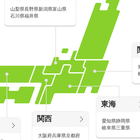
山梨県
長野県
新潟県
富山県
派遣・アルバイトのおすすめ求人特
石川県
福井県
家電量販店の派遣・バイト求人
東海
タッ
家電量販店で働くメリットをご紹介！
官
関西
愛知県
静岡県
岐阜県
三重県
大阪府
兵庫県
京都府