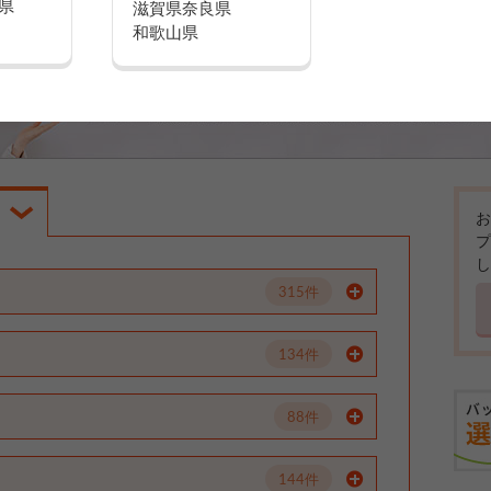
県
滋賀県
奈良県
和歌山県
お
プ
し
315件
134件
88件
144件