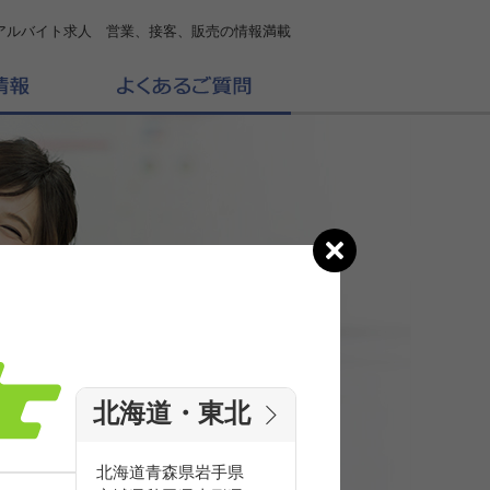
アルバイト求人 営業、接客、販売の情報満載
北海道・東北
の
求人を探す
北海道
青森県
岩手県