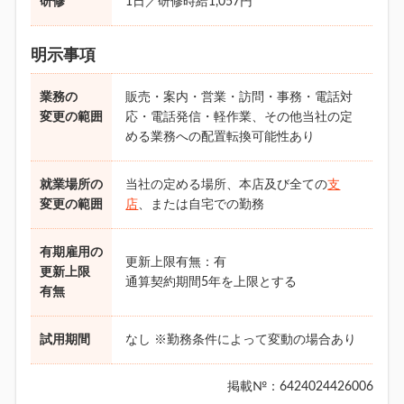
研修
1日／研修時給1,057円
明示事項
業務の
販売・案内・営業・訪問・事務・電話対
変更の範囲
応・電話発信・軽作業、その他当社の定
める業務への配置転換可能性あり
就業場所の
当社の定める場所、本店及び全ての
支
変更の範囲
店
、または自宅での勤務
有期雇用の
更新上限有無：有
更新上限
通算契約期間5年を上限とする
有無
試用期間
なし ※勤務条件によって変動の場合あり
掲載№：6424024426006