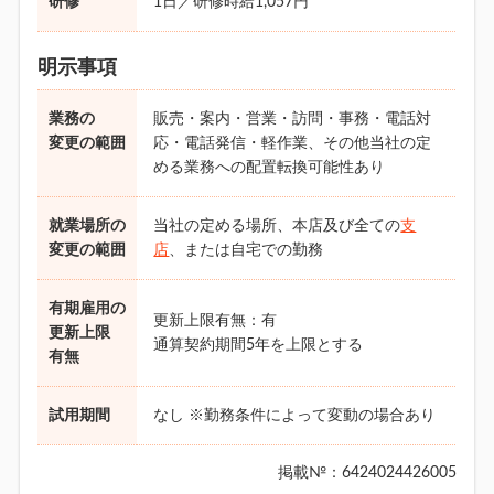
研修
1日／研修時給1,057円
明示事項
業務の
販売・案内・営業・訪問・事務・電話対
変更の範囲
応・電話発信・軽作業、その他当社の定
める業務への配置転換可能性あり
就業場所の
当社の定める場所、本店及び全ての
支
変更の範囲
店
、または自宅での勤務
有期雇用の
更新上限有無：有
更新上限
通算契約期間5年を上限とする
有無
試用期間
なし ※勤務条件によって変動の場合あり
掲載№：6424024426005