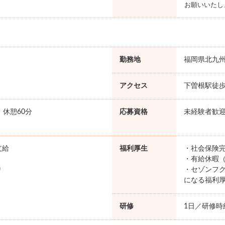
お願いいたし
勤務地
福岡県北九
アクセス
下曽根駅徒歩
0 休憩60分
応募資格
未経験者歓
支給
福利厚生
・社会保険完
・有給休暇（
り
・セゾンフク
になる福利
研修
1日／研修時給