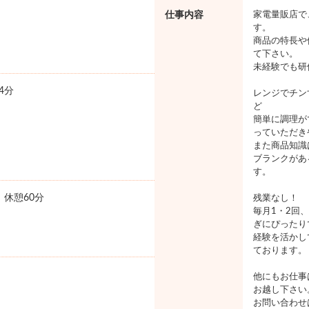
仕事内容
家電量販店で
す。
商品の特長や
て下さい。
未経験でも研
4分
レンジでチン
ど
簡単に調理が
っていただき
また商品知識
ブランクがあ
す。
0 休憩60分
残業なし！
毎月1・2回
ぎにぴったり
経験を活かし
ております。
他にもお仕事
お越し下さい
お問い合わせ