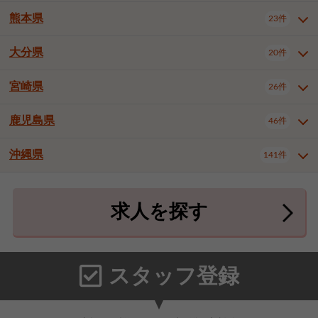
北九州市八幡東区
北九州市八幡西区
3件
3件
熊本県
23件
長崎県全域
長崎市
佐世保市
13件
3件
5件
福岡市東区
福岡市博多区
4件
15件
島原市
諫早市
大村市
1件
1件
1件
大分県
福岡市中央区
福岡市西区
20件
8件
3件
熊本県全域
熊本市中央区
23件
6件
西彼杵郡時津町
2件
福岡市城南区
福岡市早良区
1件
2件
熊本市西区
熊本市南区
1件
2件
宮崎県
26件
大分県全域
大分市
別府市
20件
16件
1件
大牟田市
久留米市
直方市
2件
6件
1件
熊本市北区
八代市
人吉市
1件
1件
1件
中津市
3件
鹿児島県
46件
宮崎県全域
宮崎市
都城市
26件
14件
9件
飯塚市
田川市
八女市
1件
1件
1件
荒尾市
宇土市
宇城市
2件
1件
1件
延岡市
日南市
日向市
1件
1件
1件
行橋市
小郡市
筑紫野市
2件
3件
3件
沖縄県
合志市
菊池郡菊陽町
141件
1件
4件
鹿児島県全域
鹿児島市
46件
25件
春日市
大野城市
宗像市
3件
1件
1件
上益城郡御船町
2件
鹿屋市
阿久根市
出水市
6件
1件
3件
沖縄県全域
那覇市
宜野湾市
141件
32件
7件
太宰府市
福津市
糟屋郡志免町
1件
1件
3件
求人を探す
薩摩川内市
日置市
曽於市
4件
1件
1件
石垣市
浦添市
名護市
2件
24件
6件
糟屋郡新宮町
糟屋郡久山町
2件
2件
霧島市
南さつま市
姶良市
3件
1件
1件
糸満市
沖縄市
豊見城市
3件
8件
9件
那珂川市
1件
うるま市
宮古島市
南城市
18件
2件
3件
スタッフ登録
国頭郡本部町
国頭郡金武町
1件
2件
中頭郡読谷村
中頭郡北谷町
3件
6件