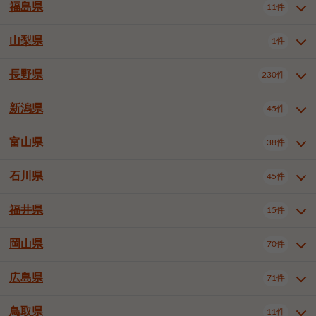
大仙市
2件
福島県
11件
和泉市
箕面市
柏原市
12件
5件
1件
山形県全域
山形市
米沢市
11件
5件
1件
岩見沢市
網走市
苫小牧市
3件
1件
3件
柴田郡大河原町
宮城郡利府町
1件
1件
羽曳野市
門真市
摂津市
2件
3件
1件
鶴岡市
新庄市
上山市
1件
1件
2件
江別市
紋別市
千歳市
3件
1件
2件
山梨県
富谷市
1件
2件
福島県全域
福島市
会津若松市
11件
3件
1件
高石市
藤井寺市
東大阪市
1件
1件
7件
天童市
1件
恵庭市
北広島市
紋別郡遠軽町
3件
1件
1件
郡山市
いわき市
5件
2件
長野県
230件
山梨県全域
中巨摩郡昭和町
1件
1件
泉南市
四條畷市
大阪狭山市
1件
2件
1件
釧路郡釧路町
厚岸郡厚岸町
1件
1件
新潟県
45件
長野県全域
長野市
松本市
230件
63件
40件
上田市
岡谷市
飯田市
19件
3件
20件
富山県
38件
新潟県全域
新潟市東区
45件
2件
諏訪市
須坂市
小諸市
5件
13件
4件
新潟市中央区
新潟市江南区
12件
3件
石川県
45件
富山県全域
富山市
高岡市
38件
27件
5件
伊那市
駒ヶ根市
中野市
6件
6件
2件
新潟市西区
長岡市
柏崎市
4件
11件
1件
砺波市
小矢部市
射水市
1件
2件
3件
福井県
大町市
飯山市
茅野市
15件
1件
5件
2件
石川県全域
金沢市
小松市
45件
22件
4件
新発田市
小千谷市
見附市
3件
1件
1件
塩尻市
佐久市
千曲市
2件
12件
4件
白山市
野々市市
6件
13件
岡山県
燕市
上越市
佐渡市
70件
3件
3件
1件
福井県全域
福井市
越前市
15件
12件
3件
安曇野市
北佐久郡軽井沢町
2件
4件
広島県
71件
岡山県全域
岡山市北区
70件
27件
諏訪郡下諏訪町
諏訪郡富士見町
1件
1件
岡山市中区
岡山市東区
6件
2件
上伊那郡箕輪町
上伊那郡宮田村
2件
1件
鳥取県
11件
広島県全域
広島市中区
71件
24件