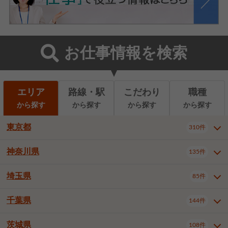
お仕事情報を検索
エリア
路線・駅
こだわり
職種
から探す
から探す
から探す
から探す
東京都
310件
神奈川県
135件
東京都全域
千代田区
310件
22件
中央区
港区
新宿区
11件
8件
27件
埼玉県
85件
神奈川県全域
横浜市西区
135件
29件
文京区
台東区
墨田区
3件
7件
9件
横浜市中区
横浜市磯子区
6件
1件
千葉県
144件
埼玉県全域
さいたま市北区
85件
2件
江東区
品川区
目黒区
6件
11件
5件
横浜市金沢区
横浜市港北区
2件
4件
さいたま市大宮区
さいたま市見沼区
10件
2件
茨城県
大田区
世田谷区
渋谷区
108件
4件
9件
22件
千葉県全域
千葉市中央区
144件
17件