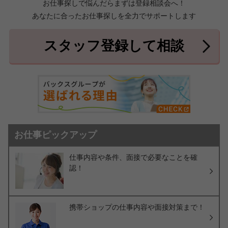
お仕事探しで悩んだらまずは登録相談会へ！
あなたに合ったお仕事探しを全力でサポートします
中頭郡北中城村
中頭郡中城村
7件
2件
中頭郡西原町
島尻郡与那原町
2件
1件
スタッフ登録して相談
島尻郡南風原町
3件
お仕事ピックアップ
仕事内容や条件、面接で必要なことを確
認！
携帯ショップの仕事内容や面接対策まで！