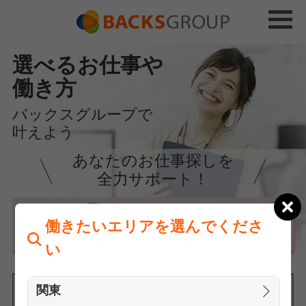
選べるお仕事や
働き方
バックスグループで
叶えよう
あなたのお仕事探しを
全力サポート！
はじめての方へ
働きたいエリアを選んでくださ
まずは相談
い
関東
働きたいエリアを選んでください