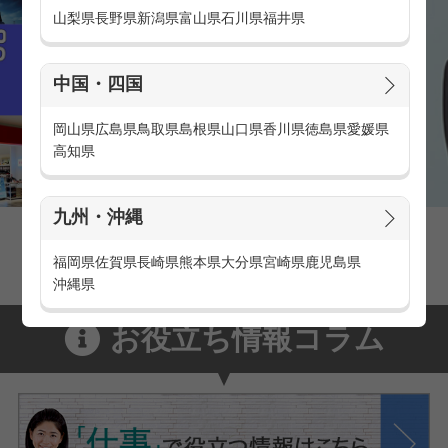
山梨県
長野県
新潟県
富山県
石川県
福井県
中国・四国
岡山県
広島県
鳥取県
島根県
山口県
香川県
徳島県
愛媛県
高知県
九州・沖縄
家電量販店の派遣・バイト求人
家電量販店で働くメリットをご紹介！
福岡県
佐賀県
長崎県
熊本県
大分県
宮崎県
鹿児島県
沖縄県
お役立ち情報コラム