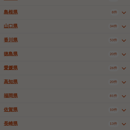
岡山市南区
倉敷市
津山市
6件
19件
7件
下伊那郡喬木村
木曽郡木曽町
1件
5件
広島市南区
広島市西区
10件
4件
島根県
8件
鳥取県全域
鳥取市
米子市
11件
2件
5件
笠岡市
総社市
瀬戸内市
1件
1件
1件
東筑摩郡麻績村
東筑摩郡山形村
1件
4件
広島市安佐南区
呉市
三原市
6件
2件
4件
倉吉市
西伯郡日吉津村
1件
3件
山口県
34件
島根県全域
松江市
出雲市
埴科郡坂城町
8件
5件
3件
1件
尾道市
福山市
東広島市
1件
12件
4件
香川県
廿日市市
安芸郡府中町
53件
1件
2件
山口県全域
下関市
宇部市
34件
7件
2件
安芸郡海田町
1件
山口市
防府市
下松市
9件
1件
6件
徳島県
20件
香川県全域
高松市
丸亀市
53件
42件
6件
岩国市
柳井市
周南市
4件
1件
1件
観音寺市
さぬき市
三豊市
1件
1件
1件
愛媛県
26件
徳島県全域
徳島市
阿南市
20件
13件
4件
山陽小野田市
3件
綾歌郡綾川町
2件
海部郡美波町
板野郡藍住町
1件
2件
高知県
20件
愛媛県全域
松山市
今治市
26件
13件
3件
宇和島市
新居浜市
西条市
1件
4件
1件
福岡県
81件
高知県全域
高知市
土佐市
20件
19件
1件
大洲市
四国中央市
東温市
1件
2件
1件
佐賀県
10件
福岡県全域
北九州市若松区
81件
1件
北九州市小倉北区
北九州市小倉南区
3件
3件
長崎県
13件
佐賀県全域
佐賀市
唐津市
10件
9件
1件