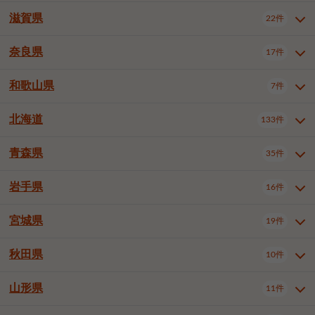
大阪市浪速区
大阪市東淀川区
4件
1件
神戸市兵庫区
神戸市長田区
2件
1件
一宮市
半田市
春日井市
3件
2件
3件
滋賀県
22件
京都府全域
京都市北区
35件
1件
大阪市生野区
大阪市阿倍野区
1件
2件
神戸市須磨区
神戸市垂水区
1件
11件
豊川市
津島市
豊田市
3件
1件
8件
京都市左京区
京都市中京区
2件
2件
奈良県
大阪市住吉区
大阪市西成区
17件
1件
1件
滋賀県全域
大津市
彦根市
22件
3件
1件
神戸市北区
神戸市中央区
4件
14件
安城市
西尾市
小牧市
5件
2件
1件
京都市下京区
京都市南区
10件
6件
大阪市鶴見区
大阪市住之江区
1件
1件
長浜市
近江八幡市
草津市
1件
2件
3件
和歌山県
神戸市西区
姫路市
尼崎市
7件
4件
7件
6件
奈良県全域
奈良市
大和高田市
稲沢市
17件
大府市
4件
知立市
1件
1件
1件
1件
京都市右京区
京都市伏見区
1件
2件
大阪市平野区
大阪市北区
2件
58件
守山市
甲賀市
湖南市
4件
2件
1件
明石市
西宮市
洲本市
6件
8件
1件
大和郡山市
橿原市
桜井市
高浜市
1件
日進市
4件
長久手市
2件
1件
2件
2件
北海道
京都市山科区
京都市西京区
133件
1件
1件
和歌山県全域
和歌山市
橋本市
7件
2件
1件
大阪市中央区
堺市堺区
13件
2件
東近江市
蒲生郡竜王町
4件
1件
芦屋市
伊丹市
豊岡市
1件
3件
1件
御所市
生駒市
香芝市
愛知郡東郷町
1件
丹羽郡扶桑町
1件
1件
6件
2件
福知山市
舞鶴市
綾部市
1件
1件
1件
御坊市
田辺市
岩出市
1件
1件
2件
堺市中区
堺市東区
堺市西区
1件
1件
2件
青森県
35件
北海道全域
札幌市中央区
133件
27件
加古川市
西脇市
宝塚市
11件
1件
2件
生駒郡斑鳩町
北葛城郡上牧町
知多郡東浦町
1件
額田郡幸田町
1件
4件
2件
宇治市
亀岡市
長岡京市
1件
2件
1件
堺市南区
堺市北区
堺市美原区
1件
2件
1件
札幌市北区
札幌市東区
19件
4件
三木市
川西市
三田市
2件
1件
1件
岩手県
16件
青森県全域
青森市
弘前市
35件
14件
7件
八幡市
2件
岸和田市
豊中市
吹田市
4件
6件
1件
札幌市白石区
札幌市豊平区
4件
8件
加西市
丹波篠山市
丹波市
1件
1件
1件
八戸市
三沢市
むつ市
9件
3件
2件
宮城県
19件
岩手県全域
盛岡市
花巻市
泉大津市
16件
高槻市
8件
守口市
1件
1件
5件
1件
札幌市西区
札幌市厚別区
17件
4件
宍粟市
加東市
たつの市
1件
2件
1件
北上市
一関市
奥州市
枚方市
2件
茨木市
1件
八尾市
4件
7件
4件
5件
秋田県
札幌市手稲区
札幌市清田区
10件
2件
5件
宮城県全域
仙台市青葉区
神崎郡福崎町
19件
揖保郡太子町
6件
1件
1件
泉佐野市
富田林市
寝屋川市
3件
2件
4件
函館市
小樽市
旭川市
4件
1件
10件
仙台市宮城野区
仙台市太白区
3件
1件
山形県
11件
秋田県全域
秋田市
大館市
10件
6件
2件
河内長野市
松原市
大東市
1件
1件
1件
釧路市
帯広市
北見市
2件
2件
4件
仙台市泉区
名取市
多賀城市
3件
1件
1件