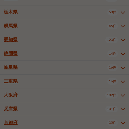
横浜市戸塚区
横浜市港南区
2件
6件
さいたま市浦和区
さいたま市緑区
3件
1件
中野区
杉並区
豊島区
2件
13件
61件
千葉市花見川区
千葉市稲毛区
4件
3件
栃木県
横浜市旭区
横浜市泉区
53件
4件
2件
茨城県全域
水戸市
日立市
108件
25件
6件
川越市
熊谷市
川口市
6件
1件
6件
北区
荒川区
板橋区
3件
1件
3件
千葉市若葉区
千葉市緑区
2件
2件
横浜市青葉区
横浜市都筑区
4件
7件
土浦市
古河市
石岡市
5件
3件
4件
群馬県
所沢市
飯能市
本庄市
45件
5件
1件
2件
栃木県全域
宇都宮市
足利市
53件
27件
2件
練馬区
足立区
葛飾区
5件
11件
5件
千葉市美浜区
市川市
船橋市
9件
9件
8件
川崎市川崎区
川崎市幸区
8件
8件
龍ケ崎市
常陸太田市
北茨城市
1件
2件
1件
東松山市
春日部市
狭山市
3件
7件
2件
佐野市
日光市
小山市
6件
1件
5件
江戸川区
八王子市
立川市
4件
8件
16件
愛知県
木更津市
松戸市
野田市
123件
7件
8件
4件
群馬県全域
前橋市
高崎市
45件
7件
16件
川崎市中原区
川崎市高津区
1件
1件
笠間市
取手市
牛久市
1件
2件
6件
羽生市
鴻巣市
深谷市
3件
2件
1件
真岡市
大田原市
那須塩原市
1件
3件
3件
武蔵野市
三鷹市
青梅市
7件
1件
1件
茂原市
成田市
佐倉市
5件
5件
1件
桐生市
伊勢崎市
太田市
1件
6件
7件
川崎市宮前区
川崎市麻生区
1件
1件
静岡県
つくば市
ひたちなか市
14件
17件
10件
愛知県全域
名古屋市千種区
123件
1件
上尾市
越谷市
蕨市
2件
5件
1件
さくら市
下野市
1件
1件
府中市（東京都）
昭島市
2件
2件
旭市
習志野市
柏市
1件
5件
15件
館林市
みどり市
1件
4件
相模原市緑区
相模原市南区
2件
2件
鹿嶋市
守谷市
那珂市
1件
4件
2件
名古屋市東区
名古屋市西区
1件
7件
戸田市
入間市
朝霞市
2件
3件
1件
岐阜県
河内郡上三川町
下都賀郡壬生町
16件
2件
1件
静岡県全域
静岡市葵区
調布市
14件
町田市
国分寺市
3件
4件
9件
2件
市原市
流山市
八千代市
7件
6件
1件
北群馬郡吉岡町
邑楽郡千代田町
2件
1件
横須賀市
平塚市
鎌倉市
3件
13件
3件
稲敷市
神栖市
鉾田市
1件
10件
2件
名古屋市中村区
名古屋市中区
22件
3件
志木市
久喜市
富士見市
1件
3件
2件
静岡市駿河区
富士市
藤枝市
清瀬市
3件
東久留米市
1件
多摩市
1件
2件
1件
1件
鴨川市
鎌ケ谷市
君津市
2件
1件
1件
三重県
16件
岐阜県全域
岐阜市
大垣市
藤沢市
16件
茅ヶ崎市
4件
秦野市
4件
13件
2件
1件
つくばみらい市
小美玉市
3件
1件
名古屋市昭和区
名古屋市瑞穂区
1件
1件
三郷市
蓮田市
坂戸市
3件
1件
2件
駿東郡清水町
浜松市中央区
稲城市
1件
5件
2件
浦安市
四街道市
印西市
3件
1件
9件
高山市
多治見市
羽島市
厚木市
1件
大和市
1件
伊勢原市
1件
2件
2件
2件
稲敷郡阿見町
1件
大阪府
名古屋市中川区
名古屋市港区
182件
1件
4件
三重県全域
津市
四日市市
幸手市
16件
児玉郡上里町
3件
2件
1件
1件
白井市
富里市
山武市
2件
2件
2件
土岐市
各務原市
可児市
海老名市
1件
座間市
1件
1件
1件
2件
名古屋市南区
名古屋市守山区
2件
1件
桑名市
鈴鹿市
員弁郡東員町
2件
6件
1件
兵庫県
101件
大阪府全域
大阪市西区
いすみ市
182件
長生郡長生村
2件
1件
1件
本巣市
本巣郡北方町
1件
1件
名古屋市緑区
名古屋市名東区
5件
1件
多気郡明和町
2件
大阪市港区
大阪市天王寺区
1件
1件
京都府
35件
兵庫県全域
神戸市東灘区
101件
4件
名古屋市天白区
豊橋市
岡崎市
1件
6件
16件