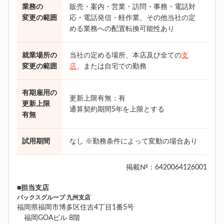
業務の
販売・案内・営業・訪問・事務・電話対
変更の範囲
応・電話発信・軽作業、その他当社の定
める業務への配置転換可能性あり
就業場所の
当社の定める場所、本店及び全ての
支
変更の範囲
店
、または自宅での勤務
有期雇用の
更新上限有無：有
更新上限
通算契約期間5年を上限とする
有無
試用期間
なし ※勤務条件によって変動の場合あり
掲載№：6420064126001
■担当支店
バックスグループ 九州支店
福岡県福岡市博多区住吉4丁目1番5号
福岡GOAビル 8階