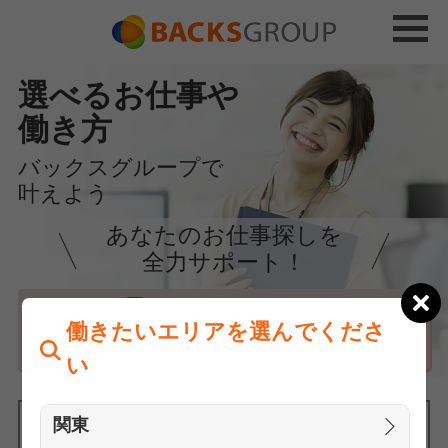
選べるお仕事や
働き方
バックスグループで
叶えよう
あなたのお仕事探しを
全力サポート！
はじめての方へ
働きたいエリアを選んでくださ
まずは相談
い
関東
働きたいエリアを選んでください