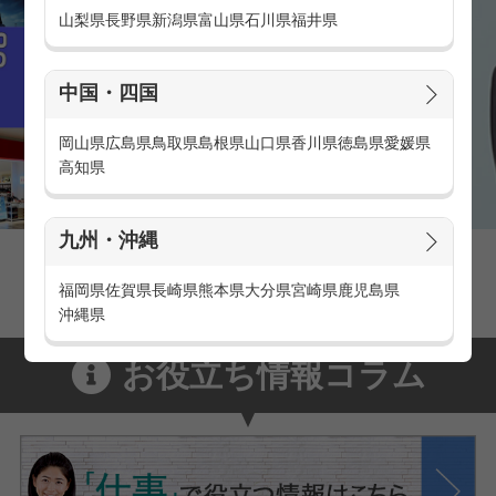
山梨県
長野県
新潟県
富山県
石川県
福井県
中国・四国
岡山県
広島県
鳥取県
島根県
山口県
香川県
徳島県
愛媛県
高知県
九州・沖縄
家電量販店の派遣・バイト求人
家電量販店で働くメリットをご紹介！
福岡県
佐賀県
長崎県
熊本県
大分県
宮崎県
鹿児島県
沖縄県
お役立ち情報コラム