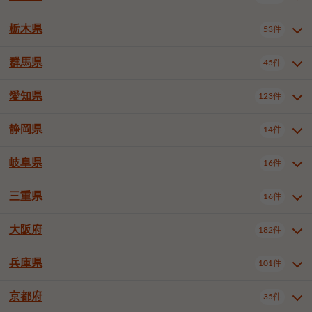
横浜市戸塚区
横浜市港南区
2件
6件
さいたま市浦和区
さいたま市緑区
3件
1件
中野区
杉並区
豊島区
2件
13件
61件
千葉市花見川区
千葉市稲毛区
4件
3件
栃木県
横浜市旭区
横浜市泉区
53件
4件
2件
茨城県全域
水戸市
日立市
108件
25件
6件
川越市
熊谷市
川口市
6件
1件
6件
北区
荒川区
板橋区
3件
1件
3件
千葉市若葉区
千葉市緑区
2件
2件
横浜市青葉区
横浜市都筑区
4件
7件
土浦市
古河市
石岡市
5件
3件
4件
群馬県
所沢市
飯能市
本庄市
45件
5件
1件
2件
栃木県全域
宇都宮市
足利市
53件
27件
2件
練馬区
足立区
葛飾区
5件
11件
5件
千葉市美浜区
市川市
船橋市
9件
9件
8件
川崎市川崎区
川崎市幸区
8件
8件
龍ケ崎市
常陸太田市
北茨城市
1件
2件
1件
東松山市
春日部市
狭山市
3件
7件
2件
佐野市
日光市
小山市
6件
1件
5件
江戸川区
八王子市
立川市
4件
8件
16件
愛知県
木更津市
松戸市
野田市
123件
7件
8件
4件
群馬県全域
前橋市
高崎市
45件
7件
16件
川崎市中原区
川崎市高津区
1件
1件
笠間市
取手市
牛久市
1件
2件
6件
羽生市
鴻巣市
深谷市
3件
2件
1件
真岡市
大田原市
那須塩原市
1件
3件
3件
武蔵野市
三鷹市
青梅市
7件
1件
1件
茂原市
成田市
佐倉市
5件
5件
1件
桐生市
伊勢崎市
太田市
1件
6件
7件
川崎市宮前区
川崎市麻生区
1件
1件
静岡県
つくば市
ひたちなか市
14件
17件
10件
愛知県全域
名古屋市千種区
123件
1件
上尾市
越谷市
蕨市
2件
5件
1件
さくら市
下野市
1件
1件
府中市（東京都）
昭島市
2件
2件
旭市
習志野市
柏市
1件
5件
15件
館林市
みどり市
1件
4件
相模原市緑区
相模原市南区
2件
2件
鹿嶋市
守谷市
那珂市
1件
4件
2件
名古屋市東区
名古屋市西区
1件
7件
戸田市
入間市
朝霞市
2件
3件
1件
岐阜県
河内郡上三川町
下都賀郡壬生町
16件
2件
1件
静岡県全域
静岡市葵区
調布市
14件
町田市
国分寺市
3件
4件
9件
2件
市原市
流山市
八千代市
7件
6件
1件
北群馬郡吉岡町
邑楽郡千代田町
2件
1件
横須賀市
平塚市
鎌倉市
3件
13件
3件
稲敷市
神栖市
鉾田市
1件
10件
2件
名古屋市中村区
名古屋市中区
22件
3件
志木市
久喜市
富士見市
1件
3件
2件
静岡市駿河区
富士市
藤枝市
清瀬市
3件
東久留米市
1件
多摩市
1件
2件
1件
1件
鴨川市
鎌ケ谷市
君津市
2件
1件
1件
三重県
16件
岐阜県全域
岐阜市
大垣市
藤沢市
16件
茅ヶ崎市
4件
秦野市
4件
13件
2件
1件
つくばみらい市
小美玉市
3件
1件
名古屋市昭和区
名古屋市瑞穂区
1件
1件
三郷市
蓮田市
坂戸市
3件
1件
2件
駿東郡清水町
浜松市中央区
稲城市
1件
5件
2件
浦安市
四街道市
印西市
3件
1件
9件
高山市
多治見市
羽島市
厚木市
1件
大和市
1件
伊勢原市
1件
2件
2件
2件
稲敷郡阿見町
1件
大阪府
名古屋市中川区
名古屋市港区
182件
1件
4件
三重県全域
津市
四日市市
幸手市
16件
児玉郡上里町
3件
2件
1件
1件
白井市
富里市
山武市
2件
2件
2件
土岐市
各務原市
可児市
海老名市
1件
座間市
1件
1件
1件
2件
名古屋市南区
名古屋市守山区
2件
1件
桑名市
鈴鹿市
員弁郡東員町
2件
6件
1件
兵庫県
101件
大阪府全域
大阪市西区
いすみ市
182件
長生郡長生村
2件
1件
1件
本巣市
本巣郡北方町
1件
1件
名古屋市緑区
名古屋市名東区
5件
1件
多気郡明和町
2件
大阪市港区
大阪市天王寺区
1件
1件
京都府
35件
兵庫県全域
神戸市東灘区
101件
4件
名古屋市天白区
豊橋市
岡崎市
1件
6件
16件