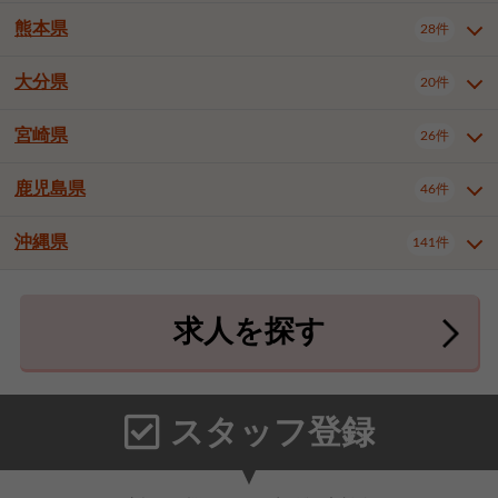
北九州市八幡東区
北九州市八幡西区
3件
3件
熊本県
28件
長崎県全域
長崎市
佐世保市
16件
4件
6件
福岡市東区
福岡市博多区
4件
17件
島原市
諫早市
大村市
1件
2件
1件
大分県
福岡市中央区
福岡市西区
20件
9件
3件
熊本県全域
熊本市中央区
28件
7件
西彼杵郡時津町
2件
福岡市城南区
福岡市早良区
1件
2件
熊本市西区
熊本市南区
1件
2件
宮崎県
26件
大分県全域
大分市
別府市
20件
16件
1件
大牟田市
久留米市
直方市
2件
6件
1件
熊本市北区
八代市
人吉市
1件
1件
2件
中津市
3件
鹿児島県
46件
宮崎県全域
宮崎市
都城市
26件
14件
9件
飯塚市
田川市
八女市
1件
3件
1件
荒尾市
山鹿市
菊池市
2件
1件
1件
延岡市
日南市
日向市
1件
1件
1件
行橋市
中間市
小郡市
2件
1件
3件
沖縄県
宇土市
宇城市
天草市
141件
1件
1件
1件
鹿児島県全域
鹿児島市
46件
25件
筑紫野市
春日市
大野城市
3件
4件
1件
合志市
菊池郡菊陽町
1件
4件
鹿屋市
阿久根市
出水市
6件
1件
3件
沖縄県全域
那覇市
宜野湾市
141件
32件
7件
宗像市
太宰府市
福津市
1件
1件
1件
上益城郡御船町
2件
求人を探す
薩摩川内市
日置市
曽於市
4件
1件
1件
石垣市
浦添市
名護市
2件
24件
6件
糟屋郡志免町
糟屋郡新宮町
4件
2件
霧島市
南さつま市
姶良市
3件
1件
1件
糸満市
沖縄市
豊見城市
3件
8件
9件
糟屋郡久山町
那珂川市
3件
1件
うるま市
宮古島市
南城市
18件
2件
3件
スタッフ登録
国頭郡本部町
国頭郡金武町
1件
2件
中頭郡読谷村
中頭郡北谷町
3件
6件