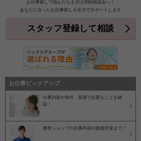
お仕事探しで悩んだらまずは登録相談会へ！
あなたに合ったお仕事探しを全力でサポートします
中頭郡北中城村
中頭郡中城村
7件
2件
中頭郡西原町
島尻郡与那原町
2件
1件
スタッフ登録して相談
島尻郡南風原町
3件
お仕事ピックアップ
仕事内容や条件、面接で必要なことを確
認！
携帯ショップの仕事内容や面接対策まで！