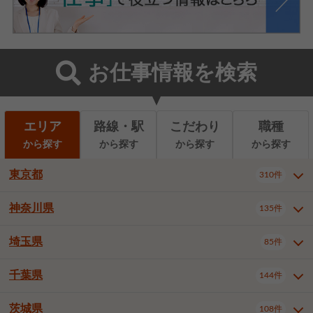
お仕事情報を検索
エリア
路線・駅
こだわり
職種
から探す
から探す
から探す
から探す
東京都
310件
神奈川県
135件
東京都全域
千代田区
310件
22件
中央区
港区
新宿区
11件
8件
27件
埼玉県
85件
神奈川県全域
横浜市西区
135件
29件
文京区
台東区
墨田区
3件
7件
9件
横浜市中区
横浜市磯子区
6件
1件
千葉県
144件
埼玉県全域
さいたま市北区
85件
2件
江東区
品川区
目黒区
6件
11件
5件
横浜市金沢区
横浜市港北区
2件
4件
さいたま市大宮区
さいたま市見沼区
10件
2件
茨城県
大田区
世田谷区
渋谷区
108件
4件
9件
22件
千葉県全域
千葉市中央区
144件
17件