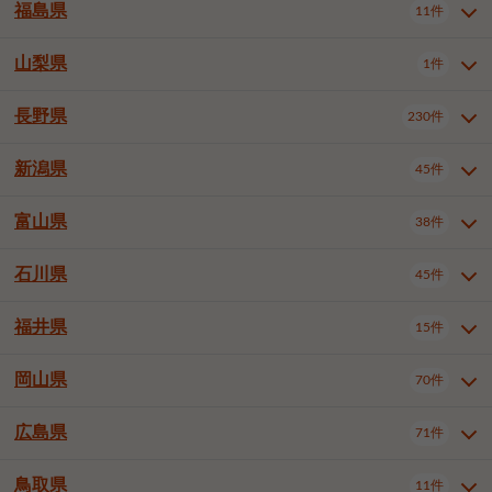
大仙市
2件
福島県
11件
和泉市
箕面市
柏原市
12件
5件
1件
山形県全域
山形市
米沢市
11件
5件
1件
岩見沢市
網走市
苫小牧市
3件
1件
3件
柴田郡大河原町
宮城郡利府町
1件
1件
羽曳野市
門真市
摂津市
2件
3件
1件
鶴岡市
新庄市
上山市
1件
1件
2件
江別市
紋別市
千歳市
3件
1件
2件
山梨県
富谷市
1件
2件
福島県全域
福島市
会津若松市
11件
3件
1件
高石市
藤井寺市
東大阪市
1件
1件
7件
天童市
1件
恵庭市
北広島市
紋別郡遠軽町
3件
1件
1件
郡山市
いわき市
5件
2件
長野県
230件
山梨県全域
中巨摩郡昭和町
1件
1件
泉南市
四條畷市
大阪狭山市
1件
2件
1件
釧路郡釧路町
厚岸郡厚岸町
1件
1件
新潟県
45件
長野県全域
長野市
松本市
230件
63件
40件
上田市
岡谷市
飯田市
19件
3件
20件
富山県
38件
新潟県全域
新潟市東区
45件
2件
諏訪市
須坂市
小諸市
5件
13件
4件
新潟市中央区
新潟市江南区
12件
3件
石川県
45件
富山県全域
富山市
高岡市
38件
27件
5件
伊那市
駒ヶ根市
中野市
6件
6件
2件
新潟市西区
長岡市
柏崎市
4件
11件
1件
砺波市
小矢部市
射水市
1件
2件
3件
福井県
大町市
飯山市
茅野市
15件
1件
5件
2件
石川県全域
金沢市
小松市
45件
22件
4件
新発田市
小千谷市
見附市
3件
1件
1件
塩尻市
佐久市
千曲市
2件
12件
4件
白山市
野々市市
6件
13件
岡山県
燕市
上越市
佐渡市
70件
3件
3件
1件
福井県全域
福井市
越前市
15件
12件
3件
安曇野市
北佐久郡軽井沢町
2件
4件
広島県
71件
岡山県全域
岡山市北区
70件
27件
諏訪郡下諏訪町
諏訪郡富士見町
1件
1件
岡山市中区
岡山市東区
6件
2件
上伊那郡箕輪町
上伊那郡宮田村
2件
1件
鳥取県
11件
広島県全域
広島市中区
71件
24件