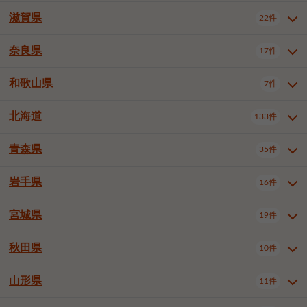
大阪市浪速区
大阪市東淀川区
4件
1件
神戸市兵庫区
神戸市長田区
2件
1件
一宮市
半田市
春日井市
3件
2件
3件
滋賀県
22件
京都府全域
京都市北区
35件
1件
大阪市生野区
大阪市阿倍野区
1件
2件
神戸市須磨区
神戸市垂水区
1件
11件
豊川市
津島市
豊田市
3件
1件
8件
京都市左京区
京都市中京区
2件
2件
奈良県
大阪市住吉区
大阪市西成区
17件
1件
1件
滋賀県全域
大津市
彦根市
22件
3件
1件
神戸市北区
神戸市中央区
4件
14件
安城市
西尾市
小牧市
5件
2件
1件
京都市下京区
京都市南区
10件
6件
大阪市鶴見区
大阪市住之江区
1件
1件
長浜市
近江八幡市
草津市
1件
2件
3件
和歌山県
神戸市西区
姫路市
尼崎市
7件
4件
7件
6件
奈良県全域
奈良市
大和高田市
稲沢市
17件
大府市
4件
知立市
1件
1件
1件
1件
京都市右京区
京都市伏見区
1件
2件
大阪市平野区
大阪市北区
2件
58件
守山市
甲賀市
湖南市
4件
2件
1件
明石市
西宮市
洲本市
6件
8件
1件
大和郡山市
橿原市
桜井市
高浜市
1件
日進市
4件
長久手市
2件
1件
2件
2件
北海道
京都市山科区
京都市西京区
133件
1件
1件
和歌山県全域
和歌山市
橋本市
7件
2件
1件
大阪市中央区
堺市堺区
13件
2件
東近江市
蒲生郡竜王町
4件
1件
芦屋市
伊丹市
豊岡市
1件
3件
1件
御所市
生駒市
香芝市
愛知郡東郷町
1件
丹羽郡扶桑町
1件
1件
6件
2件
福知山市
舞鶴市
綾部市
1件
1件
1件
御坊市
田辺市
岩出市
1件
1件
2件
堺市中区
堺市東区
堺市西区
1件
1件
2件
青森県
35件
北海道全域
札幌市中央区
133件
27件
加古川市
西脇市
宝塚市
11件
1件
2件
生駒郡斑鳩町
北葛城郡上牧町
知多郡東浦町
1件
額田郡幸田町
1件
4件
2件
宇治市
亀岡市
長岡京市
1件
2件
1件
堺市南区
堺市北区
堺市美原区
1件
2件
1件
札幌市北区
札幌市東区
19件
4件
三木市
川西市
三田市
2件
1件
1件
岩手県
16件
青森県全域
青森市
弘前市
35件
14件
7件
八幡市
2件
岸和田市
豊中市
吹田市
4件
6件
1件
札幌市白石区
札幌市豊平区
4件
8件
加西市
丹波篠山市
丹波市
1件
1件
1件
八戸市
三沢市
むつ市
9件
3件
2件
宮城県
19件
岩手県全域
盛岡市
花巻市
泉大津市
16件
高槻市
8件
守口市
1件
1件
5件
1件
札幌市西区
札幌市厚別区
17件
4件
宍粟市
加東市
たつの市
1件
2件
1件
北上市
一関市
奥州市
枚方市
2件
茨木市
1件
八尾市
4件
7件
4件
5件
秋田県
札幌市手稲区
札幌市清田区
10件
2件
5件
宮城県全域
仙台市青葉区
神崎郡福崎町
19件
揖保郡太子町
6件
1件
1件
泉佐野市
富田林市
寝屋川市
3件
2件
4件
函館市
小樽市
旭川市
4件
1件
10件
仙台市宮城野区
仙台市太白区
3件
1件
山形県
11件
秋田県全域
秋田市
大館市
10件
6件
2件
河内長野市
松原市
大東市
1件
1件
1件
釧路市
帯広市
北見市
2件
2件
4件
仙台市泉区
名取市
多賀城市
3件
1件
1件