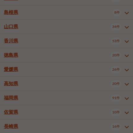
岡山市南区
倉敷市
津山市
6件
19件
7件
下伊那郡喬木村
木曽郡木曽町
1件
5件
広島市南区
広島市西区
10件
4件
島根県
8件
鳥取県全域
鳥取市
米子市
11件
2件
5件
笠岡市
総社市
瀬戸内市
1件
1件
1件
東筑摩郡麻績村
東筑摩郡山形村
1件
4件
広島市安佐南区
呉市
三原市
6件
2件
4件
倉吉市
西伯郡日吉津村
1件
3件
山口県
34件
島根県全域
松江市
出雲市
埴科郡坂城町
8件
5件
3件
1件
尾道市
福山市
東広島市
1件
12件
4件
香川県
廿日市市
安芸郡府中町
53件
1件
2件
山口県全域
下関市
宇部市
34件
7件
2件
安芸郡海田町
1件
山口市
防府市
下松市
9件
1件
6件
徳島県
20件
香川県全域
高松市
丸亀市
53件
42件
6件
岩国市
柳井市
周南市
4件
1件
1件
観音寺市
さぬき市
三豊市
1件
1件
1件
愛媛県
26件
徳島県全域
徳島市
阿南市
20件
13件
4件
山陽小野田市
3件
綾歌郡綾川町
2件
海部郡美波町
板野郡藍住町
1件
2件
高知県
20件
愛媛県全域
松山市
今治市
26件
13件
3件
宇和島市
新居浜市
西条市
1件
4件
1件
福岡県
91件
高知県全域
高知市
土佐市
20件
19件
1件
大洲市
四国中央市
東温市
1件
2件
1件
佐賀県
10件
福岡県全域
北九州市若松区
91件
2件
北九州市小倉北区
北九州市小倉南区
3件
3件
長崎県
16件
佐賀県全域
佐賀市
唐津市
10件
9件
1件