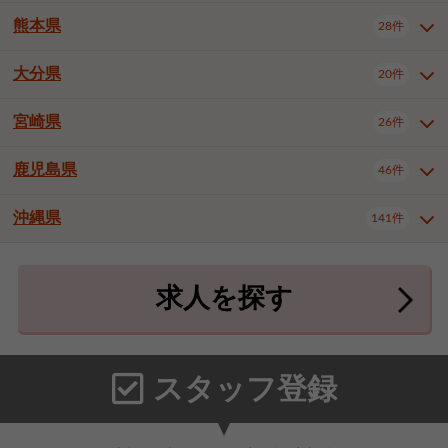
北九州市八幡東区
北九州市八幡西区
3件
3件
熊本県
28件
長崎県全域
長崎市
佐世保市
16件
4件
6件
福岡市東区
福岡市博多区
4件
17件
島原市
諫早市
大村市
1件
2件
1件
大分県
福岡市中央区
福岡市西区
20件
9件
3件
熊本県全域
熊本市中央区
28件
7件
西彼杵郡時津町
2件
福岡市城南区
福岡市早良区
1件
2件
熊本市西区
熊本市南区
1件
2件
宮崎県
26件
大分県全域
大分市
別府市
20件
16件
1件
大牟田市
久留米市
直方市
2件
6件
1件
熊本市北区
八代市
人吉市
1件
1件
2件
中津市
3件
鹿児島県
46件
宮崎県全域
宮崎市
都城市
26件
14件
9件
飯塚市
田川市
八女市
1件
3件
1件
荒尾市
山鹿市
菊池市
2件
1件
1件
延岡市
日南市
日向市
1件
1件
1件
行橋市
中間市
小郡市
2件
1件
3件
沖縄県
宇土市
宇城市
天草市
141件
1件
1件
1件
鹿児島県全域
鹿児島市
46件
25件
筑紫野市
春日市
大野城市
3件
4件
1件
合志市
菊池郡菊陽町
1件
4件
鹿屋市
阿久根市
出水市
6件
1件
3件
沖縄県全域
那覇市
宜野湾市
141件
32件
7件
宗像市
太宰府市
福津市
1件
1件
1件
上益城郡御船町
2件
求人を探す
薩摩川内市
日置市
曽於市
4件
1件
1件
石垣市
浦添市
名護市
2件
24件
6件
糟屋郡志免町
糟屋郡新宮町
4件
2件
霧島市
南さつま市
姶良市
3件
1件
1件
糸満市
沖縄市
豊見城市
3件
8件
9件
糟屋郡久山町
那珂川市
3件
1件
うるま市
宮古島市
南城市
18件
2件
3件
スタッフ登録
国頭郡本部町
国頭郡金武町
1件
2件
中頭郡読谷村
中頭郡北谷町
3件
6件