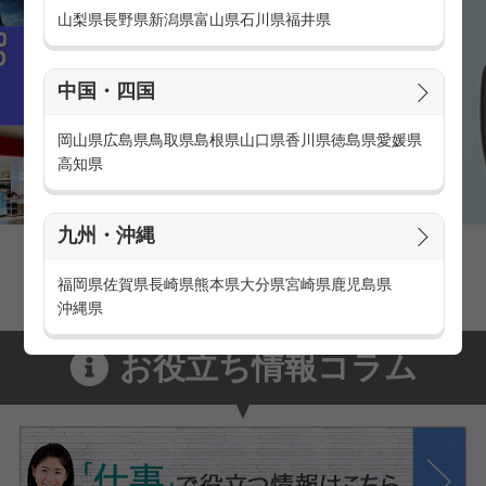
山梨県
長野県
新潟県
富山県
石川県
福井県
中国・四国
岡山県
広島県
鳥取県
島根県
山口県
香川県
徳島県
愛媛県
高知県
九州・沖縄
家電量販店の派遣・バイト求人
家電量販店で働くメリットをご紹介！
福岡県
佐賀県
長崎県
熊本県
大分県
宮崎県
鹿児島県
沖縄県
お役立ち情報コラム