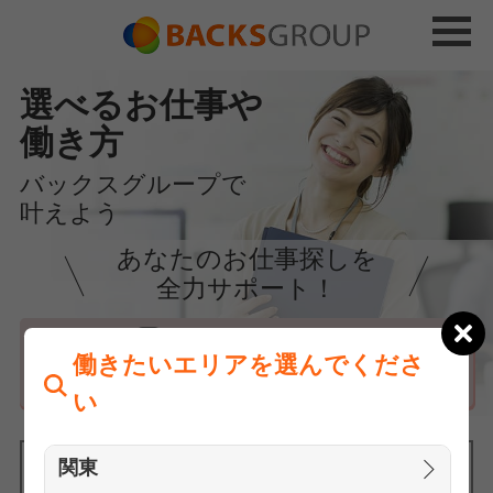
選べるお仕事や
働き方
バックスグループで
叶えよう
あなたのお仕事探しを
全力サポート！
はじめての方へ
働きたいエリアを選んでくださ
まずは相談
い
関東
働きたいエリアを選んでください