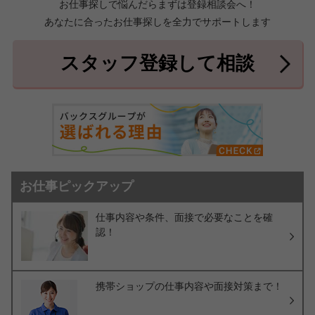
お仕事探しで悩んだらまずは登録相談会へ！
あなたに合ったお仕事探しを全力でサポートします
中頭郡北中城村
中頭郡中城村
7件
2件
中頭郡西原町
島尻郡与那原町
2件
1件
スタッフ登録して相談
島尻郡南風原町
3件
お仕事ピックアップ
仕事内容や条件、面接で必要なことを確
認！
携帯ショップの仕事内容や面接対策まで！