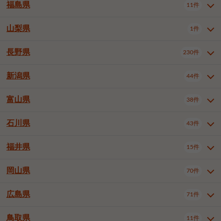
大仙市
2件
福島県
11件
和泉市
箕面市
柏原市
12件
5件
1件
山形県全域
山形市
米沢市
11件
5件
1件
岩見沢市
網走市
苫小牧市
3件
1件
3件
柴田郡大河原町
宮城郡利府町
1件
1件
羽曳野市
門真市
摂津市
2件
3件
1件
鶴岡市
新庄市
上山市
1件
1件
2件
江別市
紋別市
千歳市
3件
1件
2件
山梨県
富谷市
1件
2件
福島県全域
福島市
会津若松市
11件
3件
1件
高石市
藤井寺市
東大阪市
1件
1件
7件
天童市
1件
恵庭市
北広島市
紋別郡遠軽町
3件
1件
1件
郡山市
いわき市
5件
2件
長野県
230件
山梨県全域
中巨摩郡昭和町
1件
1件
泉南市
四條畷市
大阪狭山市
1件
2件
1件
釧路郡釧路町
厚岸郡厚岸町
1件
1件
新潟県
44件
長野県全域
長野市
松本市
230件
63件
40件
上田市
岡谷市
飯田市
19件
3件
20件
富山県
38件
新潟県全域
新潟市東区
44件
2件
諏訪市
須坂市
小諸市
5件
13件
4件
新潟市中央区
新潟市江南区
11件
3件
石川県
43件
富山県全域
富山市
高岡市
38件
27件
5件
伊那市
駒ヶ根市
中野市
6件
6件
2件
新潟市西区
長岡市
柏崎市
4件
11件
1件
砺波市
小矢部市
射水市
1件
2件
3件
福井県
大町市
飯山市
茅野市
15件
1件
5件
2件
石川県全域
金沢市
小松市
43件
22件
4件
新発田市
小千谷市
見附市
3件
1件
1件
塩尻市
佐久市
千曲市
2件
12件
4件
白山市
野々市市
4件
13件
岡山県
燕市
上越市
佐渡市
70件
3件
3件
1件
福井県全域
福井市
越前市
15件
12件
3件
安曇野市
北佐久郡軽井沢町
2件
4件
広島県
71件
岡山県全域
岡山市北区
70件
27件
諏訪郡下諏訪町
諏訪郡富士見町
1件
1件
岡山市中区
岡山市東区
6件
2件
上伊那郡箕輪町
上伊那郡宮田村
2件
1件
鳥取県
11件
広島県全域
広島市中区
71件
24件