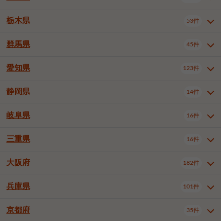
横浜市戸塚区
横浜市港南区
2件
6件
さいたま市浦和区
さいたま市緑区
3件
1件
中野区
杉並区
豊島区
2件
13件
61件
千葉市花見川区
千葉市稲毛区
4件
3件
栃木県
横浜市旭区
横浜市泉区
53件
4件
2件
茨城県全域
水戸市
日立市
108件
25件
6件
川越市
熊谷市
川口市
6件
1件
6件
北区
荒川区
板橋区
3件
1件
3件
千葉市若葉区
千葉市緑区
2件
2件
横浜市青葉区
横浜市都筑区
4件
7件
土浦市
古河市
石岡市
5件
3件
4件
群馬県
所沢市
飯能市
本庄市
45件
5件
1件
2件
栃木県全域
宇都宮市
足利市
53件
27件
2件
練馬区
足立区
葛飾区
5件
11件
5件
千葉市美浜区
市川市
船橋市
9件
9件
8件
川崎市川崎区
川崎市幸区
8件
8件
龍ケ崎市
常陸太田市
北茨城市
1件
2件
1件
東松山市
春日部市
狭山市
3件
7件
2件
佐野市
日光市
小山市
6件
1件
5件
江戸川区
八王子市
立川市
4件
8件
16件
愛知県
木更津市
松戸市
野田市
123件
7件
8件
4件
群馬県全域
前橋市
高崎市
45件
7件
16件
川崎市中原区
川崎市高津区
1件
1件
笠間市
取手市
牛久市
1件
2件
6件
羽生市
鴻巣市
深谷市
3件
2件
1件
真岡市
大田原市
那須塩原市
1件
3件
3件
武蔵野市
三鷹市
青梅市
7件
1件
1件
茂原市
成田市
佐倉市
5件
5件
1件
桐生市
伊勢崎市
太田市
1件
6件
7件
川崎市宮前区
川崎市麻生区
1件
1件
静岡県
つくば市
ひたちなか市
14件
17件
10件
愛知県全域
名古屋市千種区
123件
1件
上尾市
越谷市
蕨市
2件
5件
1件
さくら市
下野市
1件
1件
府中市（東京都）
昭島市
2件
2件
旭市
習志野市
柏市
1件
5件
15件
館林市
みどり市
1件
4件
相模原市緑区
相模原市南区
2件
2件
鹿嶋市
守谷市
那珂市
1件
4件
2件
名古屋市東区
名古屋市西区
1件
7件
戸田市
入間市
朝霞市
2件
3件
1件
岐阜県
河内郡上三川町
下都賀郡壬生町
16件
2件
1件
静岡県全域
静岡市葵区
調布市
14件
町田市
国分寺市
3件
4件
9件
2件
市原市
流山市
八千代市
7件
6件
1件
北群馬郡吉岡町
邑楽郡千代田町
2件
1件
横須賀市
平塚市
鎌倉市
3件
13件
3件
稲敷市
神栖市
鉾田市
1件
10件
2件
名古屋市中村区
名古屋市中区
22件
3件
志木市
久喜市
富士見市
1件
3件
2件
静岡市駿河区
富士市
藤枝市
清瀬市
3件
東久留米市
1件
多摩市
1件
2件
1件
1件
鴨川市
鎌ケ谷市
君津市
2件
1件
1件
三重県
16件
岐阜県全域
岐阜市
大垣市
藤沢市
16件
茅ヶ崎市
4件
秦野市
4件
13件
2件
1件
つくばみらい市
小美玉市
3件
1件
名古屋市昭和区
名古屋市瑞穂区
1件
1件
三郷市
蓮田市
坂戸市
3件
1件
2件
駿東郡清水町
浜松市中央区
稲城市
1件
5件
2件
浦安市
四街道市
印西市
3件
1件
9件
高山市
多治見市
羽島市
厚木市
1件
大和市
1件
伊勢原市
1件
2件
2件
2件
稲敷郡阿見町
1件
大阪府
名古屋市中川区
名古屋市港区
182件
1件
4件
三重県全域
津市
四日市市
幸手市
16件
児玉郡上里町
3件
2件
1件
1件
白井市
富里市
山武市
2件
2件
2件
土岐市
各務原市
可児市
海老名市
1件
座間市
1件
1件
1件
2件
名古屋市南区
名古屋市守山区
2件
1件
桑名市
鈴鹿市
員弁郡東員町
2件
6件
1件
兵庫県
101件
大阪府全域
大阪市西区
いすみ市
182件
長生郡長生村
2件
1件
1件
本巣市
本巣郡北方町
1件
1件
名古屋市緑区
名古屋市名東区
5件
1件
多気郡明和町
2件
大阪市港区
大阪市天王寺区
1件
1件
京都府
35件
兵庫県全域
神戸市東灘区
101件
4件
名古屋市天白区
豊橋市
岡崎市
1件
6件
16件