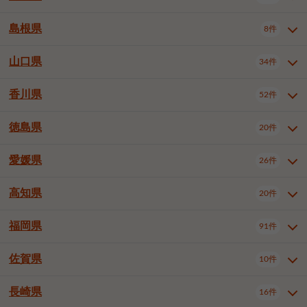
岡山市南区
倉敷市
津山市
6件
19件
7件
下伊那郡喬木村
木曽郡木曽町
1件
5件
広島市南区
広島市西区
10件
4件
島根県
8件
鳥取県全域
鳥取市
米子市
11件
2件
5件
笠岡市
総社市
瀬戸内市
1件
1件
1件
東筑摩郡麻績村
東筑摩郡山形村
1件
4件
広島市安佐南区
呉市
三原市
6件
2件
4件
倉吉市
西伯郡日吉津村
1件
3件
山口県
34件
島根県全域
松江市
出雲市
埴科郡坂城町
8件
5件
3件
1件
尾道市
福山市
東広島市
1件
12件
4件
香川県
廿日市市
安芸郡府中町
52件
1件
2件
山口県全域
下関市
宇部市
34件
7件
2件
安芸郡海田町
1件
山口市
防府市
下松市
9件
1件
6件
徳島県
20件
香川県全域
高松市
丸亀市
52件
41件
6件
岩国市
柳井市
周南市
4件
1件
1件
観音寺市
さぬき市
三豊市
1件
1件
1件
愛媛県
26件
徳島県全域
徳島市
阿南市
20件
13件
4件
山陽小野田市
3件
綾歌郡綾川町
2件
海部郡美波町
板野郡藍住町
1件
2件
高知県
20件
愛媛県全域
松山市
今治市
26件
13件
3件
宇和島市
新居浜市
西条市
1件
4件
1件
福岡県
91件
高知県全域
高知市
土佐市
20件
19件
1件
大洲市
四国中央市
東温市
1件
2件
1件
佐賀県
10件
福岡県全域
北九州市若松区
91件
2件
北九州市小倉北区
北九州市小倉南区
3件
3件
長崎県
16件
佐賀県全域
佐賀市
唐津市
10件
9件
1件