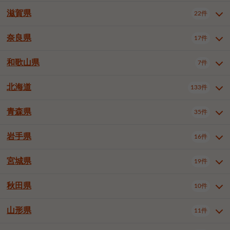
大阪市浪速区
大阪市東淀川区
4件
1件
神戸市兵庫区
神戸市長田区
2件
1件
一宮市
半田市
春日井市
3件
2件
3件
滋賀県
22件
京都府全域
京都市北区
35件
1件
大阪市生野区
大阪市阿倍野区
1件
2件
神戸市須磨区
神戸市垂水区
1件
11件
豊川市
津島市
豊田市
3件
1件
8件
京都市左京区
京都市中京区
2件
2件
奈良県
大阪市住吉区
大阪市西成区
17件
1件
1件
滋賀県全域
大津市
彦根市
22件
3件
1件
神戸市北区
神戸市中央区
4件
14件
安城市
西尾市
小牧市
5件
2件
1件
京都市下京区
京都市南区
10件
6件
大阪市鶴見区
大阪市住之江区
1件
1件
長浜市
近江八幡市
草津市
1件
2件
3件
和歌山県
神戸市西区
姫路市
尼崎市
7件
4件
7件
6件
奈良県全域
奈良市
大和高田市
稲沢市
17件
大府市
4件
知立市
1件
1件
1件
1件
京都市右京区
京都市伏見区
1件
2件
大阪市平野区
大阪市北区
2件
58件
守山市
甲賀市
湖南市
4件
2件
1件
明石市
西宮市
洲本市
6件
8件
1件
大和郡山市
橿原市
桜井市
高浜市
1件
日進市
4件
長久手市
2件
1件
2件
2件
北海道
京都市山科区
京都市西京区
133件
1件
1件
和歌山県全域
和歌山市
橋本市
7件
2件
1件
大阪市中央区
堺市堺区
13件
2件
東近江市
蒲生郡竜王町
4件
1件
芦屋市
伊丹市
豊岡市
1件
3件
1件
御所市
生駒市
香芝市
愛知郡東郷町
1件
丹羽郡扶桑町
1件
1件
6件
2件
福知山市
舞鶴市
綾部市
1件
1件
1件
御坊市
田辺市
岩出市
1件
1件
2件
堺市中区
堺市東区
堺市西区
1件
1件
2件
青森県
35件
北海道全域
札幌市中央区
133件
27件
加古川市
西脇市
宝塚市
11件
1件
2件
生駒郡斑鳩町
北葛城郡上牧町
知多郡東浦町
1件
額田郡幸田町
1件
4件
2件
宇治市
亀岡市
長岡京市
1件
2件
1件
堺市南区
堺市北区
堺市美原区
1件
2件
1件
札幌市北区
札幌市東区
19件
4件
三木市
川西市
三田市
2件
1件
1件
岩手県
16件
青森県全域
青森市
弘前市
35件
14件
7件
八幡市
2件
岸和田市
豊中市
吹田市
4件
6件
1件
札幌市白石区
札幌市豊平区
4件
8件
加西市
丹波篠山市
丹波市
1件
1件
1件
八戸市
三沢市
むつ市
9件
3件
2件
宮城県
19件
岩手県全域
盛岡市
花巻市
泉大津市
16件
高槻市
8件
守口市
1件
1件
5件
1件
札幌市西区
札幌市厚別区
17件
4件
宍粟市
加東市
たつの市
1件
2件
1件
北上市
一関市
奥州市
枚方市
2件
茨木市
1件
八尾市
4件
7件
4件
5件
秋田県
札幌市手稲区
札幌市清田区
10件
2件
5件
宮城県全域
仙台市青葉区
神崎郡福崎町
19件
揖保郡太子町
6件
1件
1件
泉佐野市
富田林市
寝屋川市
3件
2件
4件
函館市
小樽市
旭川市
4件
1件
10件
仙台市宮城野区
仙台市太白区
3件
1件
山形県
11件
秋田県全域
秋田市
大館市
10件
6件
2件
河内長野市
松原市
大東市
1件
1件
1件
釧路市
帯広市
北見市
2件
2件
4件
仙台市泉区
名取市
多賀城市
3件
1件
1件