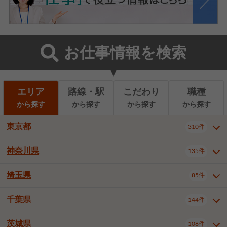
お仕事情報を検索
エリア
路線・駅
こだわり
職種
から探す
から探す
から探す
から探す
東京都
310件
神奈川県
135件
東京都全域
千代田区
310件
22件
中央区
港区
新宿区
11件
8件
27件
埼玉県
85件
神奈川県全域
横浜市西区
135件
29件
文京区
台東区
墨田区
3件
7件
9件
横浜市中区
横浜市磯子区
6件
1件
千葉県
144件
埼玉県全域
さいたま市北区
85件
2件
江東区
品川区
目黒区
6件
11件
5件
横浜市金沢区
横浜市港北区
2件
4件
さいたま市大宮区
さいたま市見沼区
10件
2件
茨城県
大田区
世田谷区
渋谷区
108件
4件
9件
22件
千葉県全域
千葉市中央区
144件
17件