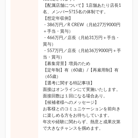
【配属店舗について】1店舗あたり店長1
名、メンバー5?15名の体制です。
【想定年収例】
・386万円／R CREW（月給27万9000円
＋手当・賞与）
・466万円／店長（月給31万円＋手当・
賞与）
・557万円／店長（月給36万9000円＋手
当・賞与）
【募集背景】増員のため
【定年制】有（60歳）/【再雇用制】有
（65歳）
【選考に関する特記事項】
面接はオンラインにて実施いたします。
面接回数は１回になる場合あり。
【候補者様へのメッセージ】
お客様とのコミュニケーションを前向き
に楽しめる方をお待ちしています。
年次や経験に関わらず、熱意と成果次第
で大きなチャンスを掴めます。