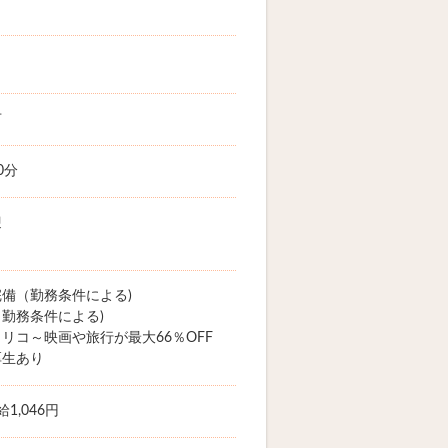
市
0分
迎
備（勤務条件による)
勤務条件による)
リコ～映画や旅行が最大66％OFF
厚生あり
1,046円