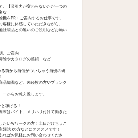
て、【吸引力が変わらないただ一つの
名な
除機をPR・ご案内するお仕事です。
お客様に体感していただきながら、
他社製品との違いのご説明などお願い
明、ご案内
掃除やカタログの整頓 など
める前から自信がついちゃう自慢の研
！
商品知識など、未経験の方やブランク
、一からお教え致します。
ッと稼げる！
週末はバイト、メリハリ付けて働きた
したいＷワークの方！土日だけちょこ
主婦(夫)の方などにオススメです！
あればお気軽にお問い合わせくださ