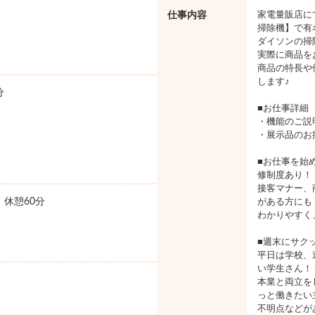
仕事内容
家電量販店に
掃除機】で有
ダイソンの掃
実際に商品を
商品の特長や
します♪
分
■お仕事詳細
・機能のご説
・展示品のお
■お仕事を始
修制度あり！
接客マナー、
0 休憩60分
がある方にも
わかりやすく
■週末にサク
平日は学校、
い学生さん！
本業と両立を
っと働きたい
不明点などが