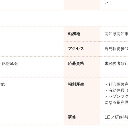
い！
勤務地
高知県高知
アクセス
鹿児駅徒歩1
0 休憩60分
応募資格
未経験者歓
支給
福利厚生
・社会保険完
・有給休暇（
り
・セゾンフク
になる福利
研修
1日／研修時給