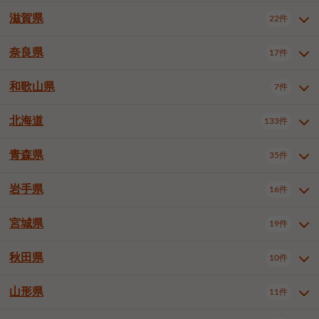
大阪市浪速区
大阪市東淀川区
4件
1件
神戸市兵庫区
神戸市長田区
2件
1件
一宮市
半田市
春日井市
3件
2件
3件
滋賀県
22件
京都府全域
京都市北区
35件
1件
大阪市生野区
大阪市阿倍野区
1件
2件
神戸市須磨区
神戸市垂水区
1件
11件
豊川市
津島市
豊田市
3件
1件
8件
京都市左京区
京都市中京区
2件
2件
奈良県
大阪市住吉区
大阪市西成区
17件
1件
1件
滋賀県全域
大津市
彦根市
22件
3件
1件
神戸市北区
神戸市中央区
4件
14件
安城市
西尾市
小牧市
5件
2件
1件
京都市下京区
京都市南区
10件
6件
大阪市鶴見区
大阪市住之江区
1件
1件
長浜市
近江八幡市
草津市
1件
2件
3件
和歌山県
神戸市西区
姫路市
尼崎市
7件
4件
7件
6件
奈良県全域
奈良市
大和高田市
稲沢市
17件
大府市
4件
知立市
1件
1件
1件
1件
京都市右京区
京都市伏見区
1件
2件
大阪市平野区
大阪市北区
2件
58件
守山市
甲賀市
湖南市
4件
2件
1件
明石市
西宮市
洲本市
6件
8件
1件
大和郡山市
橿原市
桜井市
高浜市
1件
日進市
4件
長久手市
2件
1件
2件
2件
北海道
京都市山科区
京都市西京区
133件
1件
1件
和歌山県全域
和歌山市
橋本市
7件
2件
1件
大阪市中央区
堺市堺区
13件
2件
東近江市
蒲生郡竜王町
4件
1件
芦屋市
伊丹市
豊岡市
1件
3件
1件
御所市
生駒市
香芝市
愛知郡東郷町
1件
丹羽郡扶桑町
1件
1件
6件
2件
福知山市
舞鶴市
綾部市
1件
1件
1件
御坊市
田辺市
岩出市
1件
1件
2件
堺市中区
堺市東区
堺市西区
1件
1件
2件
青森県
35件
北海道全域
札幌市中央区
133件
27件
加古川市
西脇市
宝塚市
11件
1件
2件
生駒郡斑鳩町
北葛城郡上牧町
知多郡東浦町
1件
額田郡幸田町
1件
4件
2件
宇治市
亀岡市
長岡京市
1件
2件
1件
堺市南区
堺市北区
堺市美原区
1件
2件
1件
札幌市北区
札幌市東区
19件
4件
三木市
川西市
三田市
2件
1件
1件
岩手県
16件
青森県全域
青森市
弘前市
35件
14件
7件
八幡市
2件
岸和田市
豊中市
吹田市
4件
6件
1件
札幌市白石区
札幌市豊平区
4件
8件
加西市
丹波篠山市
丹波市
1件
1件
1件
八戸市
三沢市
むつ市
9件
3件
2件
宮城県
19件
岩手県全域
盛岡市
花巻市
泉大津市
16件
高槻市
8件
守口市
1件
1件
5件
1件
札幌市西区
札幌市厚別区
17件
4件
宍粟市
加東市
たつの市
1件
2件
1件
北上市
一関市
奥州市
枚方市
2件
茨木市
1件
八尾市
4件
7件
4件
5件
秋田県
札幌市手稲区
札幌市清田区
10件
2件
5件
宮城県全域
仙台市青葉区
神崎郡福崎町
19件
揖保郡太子町
6件
1件
1件
泉佐野市
富田林市
寝屋川市
3件
2件
4件
函館市
小樽市
旭川市
4件
1件
10件
仙台市宮城野区
仙台市太白区
3件
1件
山形県
11件
秋田県全域
秋田市
大館市
10件
6件
2件
河内長野市
松原市
大東市
1件
1件
1件
釧路市
帯広市
北見市
2件
2件
4件
仙台市泉区
名取市
多賀城市
3件
1件
1件