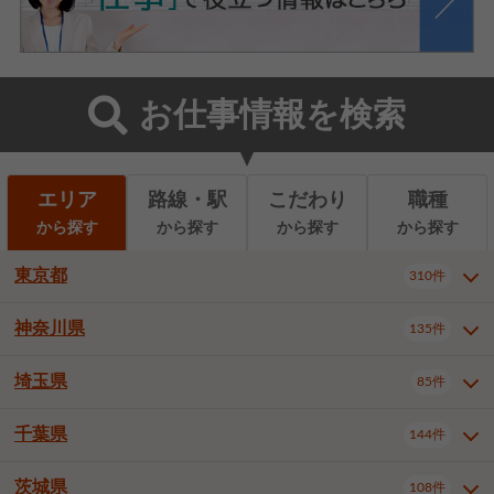
お仕事情報を検索
エリア
路線・駅
こだわり
職種
から探す
から探す
から探す
から探す
東京都
310件
神奈川県
135件
東京都全域
千代田区
310件
22件
中央区
港区
新宿区
11件
8件
27件
埼玉県
85件
神奈川県全域
横浜市西区
135件
29件
文京区
台東区
墨田区
3件
7件
9件
横浜市中区
横浜市磯子区
6件
1件
千葉県
144件
埼玉県全域
さいたま市北区
85件
2件
江東区
品川区
目黒区
6件
11件
5件
横浜市金沢区
横浜市港北区
2件
4件
さいたま市大宮区
さいたま市見沼区
10件
2件
茨城県
大田区
世田谷区
渋谷区
108件
4件
9件
22件
千葉県全域
千葉市中央区
144件
17件