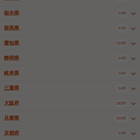
横浜市戸塚区
横浜市港南区
2件
6件
さいたま市浦和区
さいたま市緑区
3件
1件
中野区
杉並区
豊島区
2件
13件
61件
千葉市花見川区
千葉市稲毛区
4件
3件
栃木県
横浜市旭区
横浜市泉区
53件
4件
2件
茨城県全域
水戸市
日立市
108件
25件
6件
川越市
熊谷市
川口市
6件
1件
6件
北区
荒川区
板橋区
3件
1件
3件
千葉市若葉区
千葉市緑区
2件
2件
横浜市青葉区
横浜市都筑区
4件
7件
土浦市
古河市
石岡市
5件
3件
4件
群馬県
所沢市
飯能市
本庄市
45件
5件
1件
2件
栃木県全域
宇都宮市
足利市
53件
27件
2件
練馬区
足立区
葛飾区
5件
11件
5件
千葉市美浜区
市川市
船橋市
9件
9件
8件
川崎市川崎区
川崎市幸区
8件
8件
龍ケ崎市
常陸太田市
北茨城市
1件
2件
1件
東松山市
春日部市
狭山市
3件
7件
2件
佐野市
日光市
小山市
6件
1件
5件
江戸川区
八王子市
立川市
4件
8件
16件
愛知県
木更津市
松戸市
野田市
123件
7件
8件
4件
群馬県全域
前橋市
高崎市
45件
7件
16件
川崎市中原区
川崎市高津区
1件
1件
笠間市
取手市
牛久市
1件
2件
6件
羽生市
鴻巣市
深谷市
3件
2件
1件
真岡市
大田原市
那須塩原市
1件
3件
3件
武蔵野市
三鷹市
青梅市
7件
1件
1件
茂原市
成田市
佐倉市
5件
5件
1件
桐生市
伊勢崎市
太田市
1件
6件
7件
川崎市宮前区
川崎市麻生区
1件
1件
静岡県
つくば市
ひたちなか市
14件
17件
10件
愛知県全域
名古屋市千種区
123件
1件
上尾市
越谷市
蕨市
2件
5件
1件
さくら市
下野市
1件
1件
府中市（東京都）
昭島市
2件
2件
旭市
習志野市
柏市
1件
5件
15件
館林市
みどり市
1件
4件
相模原市緑区
相模原市南区
2件
2件
鹿嶋市
守谷市
那珂市
1件
4件
2件
名古屋市東区
名古屋市西区
1件
7件
戸田市
入間市
朝霞市
2件
3件
1件
岐阜県
河内郡上三川町
下都賀郡壬生町
16件
2件
1件
静岡県全域
静岡市葵区
調布市
14件
町田市
国分寺市
3件
4件
9件
2件
市原市
流山市
八千代市
7件
6件
1件
北群馬郡吉岡町
邑楽郡千代田町
2件
1件
横須賀市
平塚市
鎌倉市
3件
13件
3件
稲敷市
神栖市
鉾田市
1件
10件
2件
名古屋市中村区
名古屋市中区
22件
3件
志木市
久喜市
富士見市
1件
3件
2件
静岡市駿河区
富士市
藤枝市
清瀬市
3件
東久留米市
1件
多摩市
1件
2件
1件
1件
鴨川市
鎌ケ谷市
君津市
2件
1件
1件
三重県
16件
岐阜県全域
岐阜市
大垣市
藤沢市
16件
茅ヶ崎市
4件
秦野市
4件
13件
2件
1件
つくばみらい市
小美玉市
3件
1件
名古屋市昭和区
名古屋市瑞穂区
1件
1件
三郷市
蓮田市
坂戸市
3件
1件
2件
駿東郡清水町
浜松市中央区
稲城市
1件
5件
2件
浦安市
四街道市
印西市
3件
1件
9件
高山市
多治見市
羽島市
厚木市
1件
大和市
1件
伊勢原市
1件
2件
2件
2件
稲敷郡阿見町
1件
大阪府
名古屋市中川区
名古屋市港区
182件
1件
4件
三重県全域
津市
四日市市
幸手市
16件
児玉郡上里町
3件
2件
1件
1件
白井市
富里市
山武市
2件
2件
2件
土岐市
各務原市
可児市
海老名市
1件
座間市
1件
1件
1件
2件
名古屋市南区
名古屋市守山区
2件
1件
桑名市
鈴鹿市
員弁郡東員町
2件
6件
1件
兵庫県
101件
大阪府全域
大阪市西区
いすみ市
182件
長生郡長生村
2件
1件
1件
本巣市
本巣郡北方町
1件
1件
名古屋市緑区
名古屋市名東区
5件
1件
多気郡明和町
2件
大阪市港区
大阪市天王寺区
1件
1件
京都府
35件
兵庫県全域
神戸市東灘区
101件
4件
名古屋市天白区
豊橋市
岡崎市
1件
6件
16件