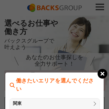
選べるお仕事や
働き方
バックスグループで
叶えよう
あなたのお仕事探しを
全力サポート！
はじめての方へ
働きたいエリアを選んでくださ
まずは相談
い
関東
働きたいエリアを選んでください