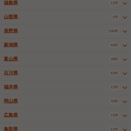
大仙市
2件
福島県
11件
和泉市
箕面市
柏原市
12件
5件
1件
山形県全域
山形市
米沢市
11件
5件
1件
岩見沢市
網走市
苫小牧市
3件
1件
3件
柴田郡大河原町
宮城郡利府町
1件
1件
羽曳野市
門真市
摂津市
2件
3件
1件
鶴岡市
新庄市
上山市
1件
1件
2件
江別市
紋別市
千歳市
3件
1件
2件
山梨県
富谷市
1件
2件
福島県全域
福島市
会津若松市
11件
3件
1件
高石市
藤井寺市
東大阪市
1件
1件
7件
天童市
1件
恵庭市
北広島市
紋別郡遠軽町
3件
1件
1件
郡山市
いわき市
5件
2件
長野県
230件
山梨県全域
中巨摩郡昭和町
1件
1件
泉南市
四條畷市
大阪狭山市
1件
2件
1件
釧路郡釧路町
厚岸郡厚岸町
1件
1件
新潟県
44件
長野県全域
長野市
松本市
230件
63件
40件
上田市
岡谷市
飯田市
19件
3件
20件
富山県
38件
新潟県全域
新潟市東区
44件
2件
諏訪市
須坂市
小諸市
5件
13件
4件
新潟市中央区
新潟市江南区
11件
3件
石川県
43件
富山県全域
富山市
高岡市
38件
27件
5件
伊那市
駒ヶ根市
中野市
6件
6件
2件
新潟市西区
長岡市
柏崎市
4件
11件
1件
砺波市
小矢部市
射水市
1件
2件
3件
福井県
大町市
飯山市
茅野市
15件
1件
5件
2件
石川県全域
金沢市
小松市
43件
22件
4件
新発田市
小千谷市
見附市
3件
1件
1件
塩尻市
佐久市
千曲市
2件
12件
4件
白山市
野々市市
4件
13件
岡山県
燕市
上越市
佐渡市
70件
3件
3件
1件
福井県全域
福井市
越前市
15件
12件
3件
安曇野市
北佐久郡軽井沢町
2件
4件
広島県
71件
岡山県全域
岡山市北区
70件
27件
諏訪郡下諏訪町
諏訪郡富士見町
1件
1件
岡山市中区
岡山市東区
6件
2件
上伊那郡箕輪町
上伊那郡宮田村
2件
1件
鳥取県
11件
広島県全域
広島市中区
71件
24件