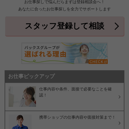
お仕事探しで悩んだらまずは登録相談会へ！
あなたに合ったお仕事探しを全力でサポートします
中頭郡北中城村
中頭郡中城村
7件
2件
中頭郡西原町
島尻郡与那原町
2件
1件
スタッフ登録して相談
島尻郡南風原町
3件
お仕事ピックアップ
仕事内容や条件、面接で必要なことを確
認！
携帯ショップの仕事内容や面接対策まで！