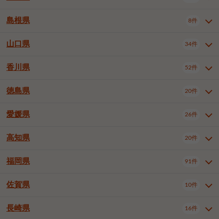
岡山市南区
倉敷市
津山市
6件
19件
7件
下伊那郡喬木村
木曽郡木曽町
1件
5件
広島市南区
広島市西区
10件
4件
島根県
8件
鳥取県全域
鳥取市
米子市
11件
2件
5件
笠岡市
総社市
瀬戸内市
1件
1件
1件
東筑摩郡麻績村
東筑摩郡山形村
1件
4件
広島市安佐南区
呉市
三原市
6件
2件
4件
倉吉市
西伯郡日吉津村
1件
3件
山口県
34件
島根県全域
松江市
出雲市
埴科郡坂城町
8件
5件
3件
1件
尾道市
福山市
東広島市
1件
12件
4件
香川県
廿日市市
安芸郡府中町
52件
1件
2件
山口県全域
下関市
宇部市
34件
7件
2件
安芸郡海田町
1件
山口市
防府市
下松市
9件
1件
6件
徳島県
20件
香川県全域
高松市
丸亀市
52件
41件
6件
岩国市
柳井市
周南市
4件
1件
1件
観音寺市
さぬき市
三豊市
1件
1件
1件
愛媛県
26件
徳島県全域
徳島市
阿南市
20件
13件
4件
山陽小野田市
3件
綾歌郡綾川町
2件
海部郡美波町
板野郡藍住町
1件
2件
高知県
20件
愛媛県全域
松山市
今治市
26件
13件
3件
宇和島市
新居浜市
西条市
1件
4件
1件
福岡県
91件
高知県全域
高知市
土佐市
20件
19件
1件
大洲市
四国中央市
東温市
1件
2件
1件
佐賀県
10件
福岡県全域
北九州市若松区
91件
2件
北九州市小倉北区
北九州市小倉南区
3件
3件
長崎県
16件
佐賀県全域
佐賀市
唐津市
10件
9件
1件