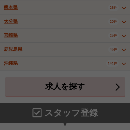
北九州市八幡東区
北九州市八幡西区
3件
3件
熊本県
28件
長崎県全域
長崎市
佐世保市
16件
4件
6件
福岡市東区
福岡市博多区
4件
17件
島原市
諫早市
大村市
1件
2件
1件
大分県
福岡市中央区
福岡市西区
20件
9件
3件
熊本県全域
熊本市中央区
28件
7件
西彼杵郡時津町
2件
福岡市城南区
福岡市早良区
1件
2件
熊本市西区
熊本市南区
1件
2件
宮崎県
26件
大分県全域
大分市
別府市
20件
16件
1件
大牟田市
久留米市
直方市
2件
6件
1件
熊本市北区
八代市
人吉市
1件
1件
2件
中津市
3件
鹿児島県
46件
宮崎県全域
宮崎市
都城市
26件
14件
9件
飯塚市
田川市
八女市
1件
3件
1件
荒尾市
山鹿市
菊池市
2件
1件
1件
延岡市
日南市
日向市
1件
1件
1件
行橋市
中間市
小郡市
2件
1件
3件
沖縄県
宇土市
宇城市
天草市
141件
1件
1件
1件
鹿児島県全域
鹿児島市
46件
25件
筑紫野市
春日市
大野城市
3件
4件
1件
合志市
菊池郡菊陽町
1件
4件
鹿屋市
阿久根市
出水市
6件
1件
3件
沖縄県全域
那覇市
宜野湾市
141件
32件
7件
宗像市
太宰府市
福津市
1件
1件
1件
上益城郡御船町
2件
求人を探す
薩摩川内市
日置市
曽於市
4件
1件
1件
石垣市
浦添市
名護市
2件
24件
6件
糟屋郡志免町
糟屋郡新宮町
4件
2件
霧島市
南さつま市
姶良市
3件
1件
1件
糸満市
沖縄市
豊見城市
3件
8件
9件
糟屋郡久山町
那珂川市
3件
1件
うるま市
宮古島市
南城市
18件
2件
3件
スタッフ登録
国頭郡本部町
国頭郡金武町
1件
2件
中頭郡読谷村
中頭郡北谷町
3件
6件