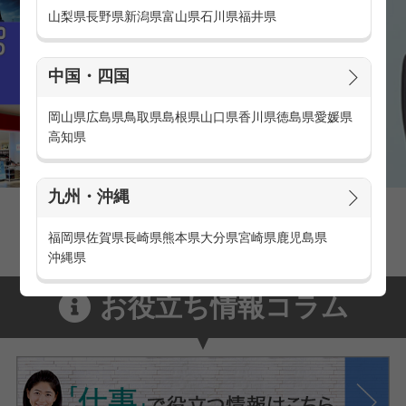
山梨県
長野県
新潟県
富山県
石川県
福井県
中国・四国
岡山県
広島県
鳥取県
島根県
山口県
香川県
徳島県
愛媛県
高知県
九州・沖縄
家電量販店の派遣・バイト求人
家電量販店で働くメリットをご紹介！
福岡県
佐賀県
長崎県
熊本県
大分県
宮崎県
鹿児島県
沖縄県
お役立ち情報コラム