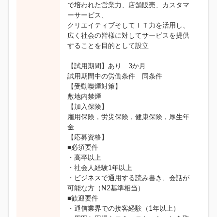
で培われた営業力、店舗販売、カスタマ
ーサービス、
クリエイティブそしてＩＴ力を活用し、
広く社会の皆様に対してサービスを提供
することを目的として設立
【試用期間】あり 3か月
試用期間中の労働条件 同条件
【受動喫煙対策】
敷地内禁煙
【加入保険】
雇用保険，労災保険，健康保険，厚生年
金
【応募資格】
■必須要件
・高卒以上
・社会人経験1年以上
・ビジネスで通用する読み書き、会話が
可能な方（N2基準相当）
■歓迎要件
・通信業界での接客経験（1年以上）