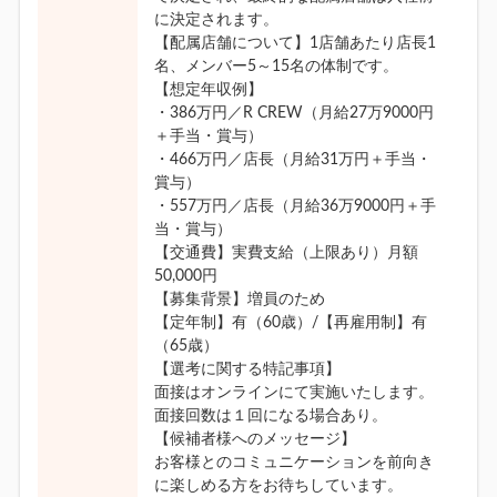
に決定されます。
【配属店舗について】1店舗あたり店長1
名、メンバー5～15名の体制です。
【想定年収例】
・386万円／R CREW（月給27万9000円
＋手当・賞与）
・466万円／店長（月給31万円＋手当・
賞与）
・557万円／店長（月給36万9000円＋手
当・賞与）
【交通費】実費支給（上限あり）月額
50,000円
【募集背景】増員のため
【定年制】有（60歳）/【再雇用制】有
（65歳）
【選考に関する特記事項】
面接はオンラインにて実施いたします。
面接回数は１回になる場合あり。
【候補者様へのメッセージ】
お客様とのコミュニケーションを前向き
に楽しめる方をお待ちしています。