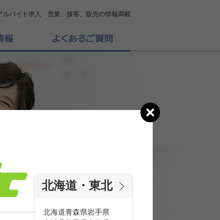
アルバイト求人 営業、接客、販売の情報満載
北海道・東北
の
求人を探す
北海道
青森県
岩手県