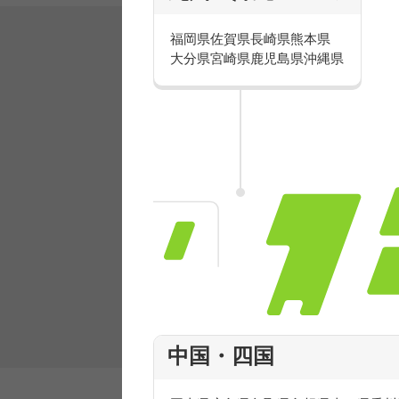
福岡県
佐賀県
長崎県
熊本県
大分県
宮崎県
鹿児島県
沖縄県
有名ブランドで楽しく働こう
人気を誇るブランドで 販売&店舗運営ス
フ積極採用中！
中国・四国