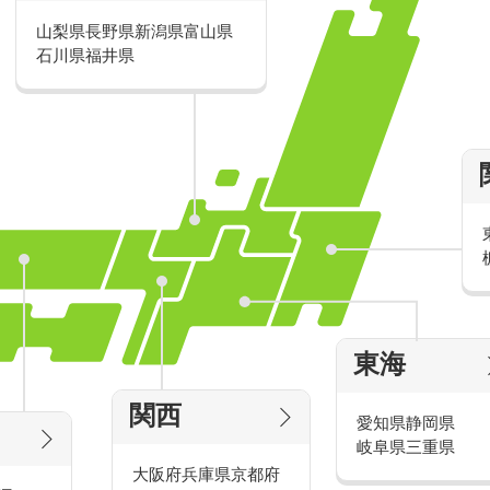
山梨県
長野県
新潟県
富山県
派遣・アルバイトのおすすめ求人特
石川県
福井県
家電量販店の派遣・バイト求人
東海
タッ
家電量販店で働くメリットをご紹介！
官
関西
愛知県
静岡県
岐阜県
三重県
大阪府
兵庫県
京都府