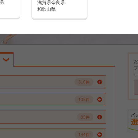
県
滋賀県
奈良県
和歌山県
お
プ
し
310件
135件
85件
144件