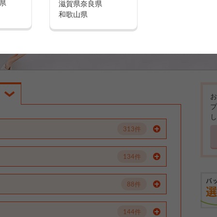
県
滋賀県
奈良県
和歌山県
お
プ
し
313件
134件
88件
144件