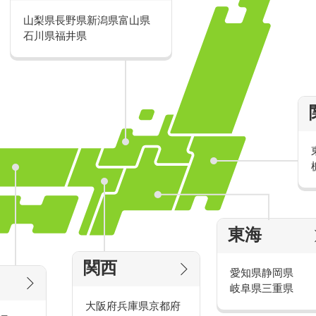
山梨県
長野県
新潟県
富山県
派遣・アルバイトのおすすめ求人特
石川県
福井県
家電量販店の派遣・バイト求人
東海
タッ
家電量販店で働くメリットをご紹介！
官
関西
愛知県
静岡県
岐阜県
三重県
大阪府
兵庫県
京都府