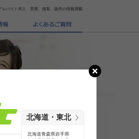
アルバイト求人 営業、接客、販売の情報満載
北海道・東北
の
求人を探す
北海道
青森県
岩手県