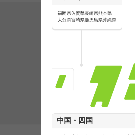
福岡県
佐賀県
長崎県
熊本県
大分県
宮崎県
鹿児島県
沖縄県
有名ブランドで楽しく働こう
人気を誇るブランドで 販売&店舗運営ス
フ積極採用中！
中国・四国