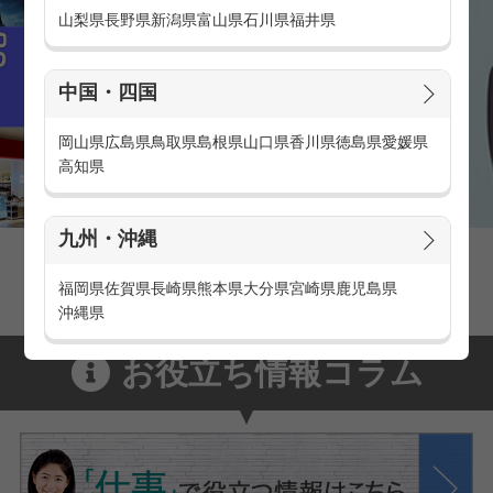
山梨県
長野県
新潟県
富山県
石川県
福井県
中国・四国
岡山県
広島県
鳥取県
島根県
山口県
香川県
徳島県
愛媛県
高知県
九州・沖縄
家電量販店の派遣・バイト求人
家電量販店で働くメリットをご紹介！
福岡県
佐賀県
長崎県
熊本県
大分県
宮崎県
鹿児島県
沖縄県
お役立ち情報コラム