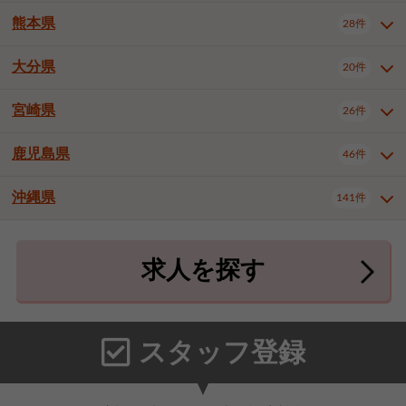
北九州市八幡東区
北九州市八幡西区
3件
3件
熊本県
28件
長崎県全域
長崎市
佐世保市
16件
4件
6件
福岡市東区
福岡市博多区
4件
17件
島原市
諫早市
大村市
1件
2件
1件
大分県
福岡市中央区
福岡市西区
20件
9件
3件
熊本県全域
熊本市中央区
28件
7件
西彼杵郡時津町
2件
福岡市城南区
福岡市早良区
1件
2件
熊本市西区
熊本市南区
1件
2件
宮崎県
26件
大分県全域
大分市
別府市
20件
16件
1件
大牟田市
久留米市
直方市
2件
6件
1件
熊本市北区
八代市
人吉市
1件
1件
2件
中津市
3件
鹿児島県
46件
宮崎県全域
宮崎市
都城市
26件
14件
9件
飯塚市
田川市
八女市
1件
3件
1件
荒尾市
山鹿市
菊池市
2件
1件
1件
延岡市
日南市
日向市
1件
1件
1件
行橋市
中間市
小郡市
2件
1件
3件
沖縄県
宇土市
宇城市
天草市
141件
1件
1件
1件
鹿児島県全域
鹿児島市
46件
25件
筑紫野市
春日市
大野城市
3件
4件
1件
合志市
菊池郡菊陽町
1件
4件
鹿屋市
阿久根市
出水市
6件
1件
3件
沖縄県全域
那覇市
宜野湾市
141件
32件
7件
宗像市
太宰府市
福津市
1件
1件
1件
上益城郡御船町
2件
求人を探す
薩摩川内市
日置市
曽於市
4件
1件
1件
石垣市
浦添市
名護市
2件
24件
6件
糟屋郡志免町
糟屋郡新宮町
4件
2件
霧島市
南さつま市
姶良市
3件
1件
1件
糸満市
沖縄市
豊見城市
3件
8件
9件
糟屋郡久山町
那珂川市
3件
1件
うるま市
宮古島市
南城市
18件
2件
3件
スタッフ登録
国頭郡本部町
国頭郡金武町
1件
2件
中頭郡読谷村
中頭郡北谷町
3件
6件