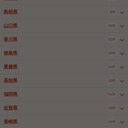
岡山市南区
倉敷市
津山市
6件
19件
7件
下伊那郡喬木村
木曽郡木曽町
1件
5件
広島市南区
広島市西区
10件
4件
島根県
8件
鳥取県全域
鳥取市
米子市
11件
2件
5件
笠岡市
総社市
瀬戸内市
1件
1件
1件
東筑摩郡麻績村
東筑摩郡山形村
1件
4件
広島市安佐南区
呉市
三原市
6件
2件
4件
倉吉市
西伯郡日吉津村
1件
3件
山口県
34件
島根県全域
松江市
出雲市
埴科郡坂城町
8件
5件
3件
1件
尾道市
福山市
東広島市
1件
12件
4件
香川県
廿日市市
安芸郡府中町
52件
1件
2件
山口県全域
下関市
宇部市
34件
7件
2件
安芸郡海田町
1件
山口市
防府市
下松市
9件
1件
6件
徳島県
20件
香川県全域
高松市
丸亀市
52件
41件
6件
岩国市
柳井市
周南市
4件
1件
1件
観音寺市
さぬき市
三豊市
1件
1件
1件
愛媛県
26件
徳島県全域
徳島市
阿南市
20件
13件
4件
山陽小野田市
3件
綾歌郡綾川町
2件
海部郡美波町
板野郡藍住町
1件
2件
高知県
20件
愛媛県全域
松山市
今治市
26件
13件
3件
宇和島市
新居浜市
西条市
1件
4件
1件
福岡県
91件
高知県全域
高知市
土佐市
20件
19件
1件
大洲市
四国中央市
東温市
1件
2件
1件
佐賀県
10件
福岡県全域
北九州市若松区
91件
2件
北九州市小倉北区
北九州市小倉南区
3件
3件
長崎県
16件
佐賀県全域
佐賀市
唐津市
10件
9件
1件