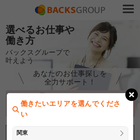
選べるお仕事や
働き方
バックスグループで
叶えよう
あなたのお仕事探しを
全力サポート！
はじめての方へ
働きたいエリアを選んでくださ
まずは相談
い
関東
働きたいエリアを選んでください