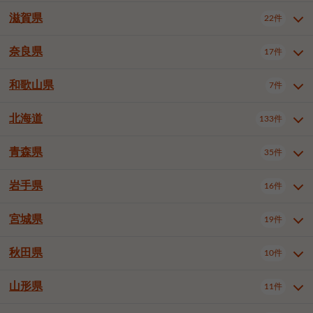
大阪市浪速区
大阪市東淀川区
4件
1件
神戸市兵庫区
神戸市長田区
2件
1件
一宮市
半田市
春日井市
3件
2件
3件
滋賀県
22件
京都府全域
京都市北区
35件
1件
大阪市生野区
大阪市阿倍野区
1件
2件
神戸市須磨区
神戸市垂水区
1件
11件
豊川市
津島市
豊田市
3件
1件
8件
京都市左京区
京都市中京区
2件
2件
奈良県
大阪市住吉区
大阪市西成区
17件
1件
1件
滋賀県全域
大津市
彦根市
22件
3件
1件
神戸市北区
神戸市中央区
4件
14件
安城市
西尾市
小牧市
5件
2件
1件
京都市下京区
京都市南区
10件
6件
大阪市鶴見区
大阪市住之江区
1件
1件
長浜市
近江八幡市
草津市
1件
2件
3件
和歌山県
神戸市西区
姫路市
尼崎市
7件
4件
7件
6件
奈良県全域
奈良市
大和高田市
稲沢市
17件
大府市
4件
知立市
1件
1件
1件
1件
京都市右京区
京都市伏見区
1件
2件
大阪市平野区
大阪市北区
2件
58件
守山市
甲賀市
湖南市
4件
2件
1件
明石市
西宮市
洲本市
6件
8件
1件
大和郡山市
橿原市
桜井市
高浜市
1件
日進市
4件
長久手市
2件
1件
2件
2件
北海道
京都市山科区
京都市西京区
133件
1件
1件
和歌山県全域
和歌山市
橋本市
7件
2件
1件
大阪市中央区
堺市堺区
13件
2件
東近江市
蒲生郡竜王町
4件
1件
芦屋市
伊丹市
豊岡市
1件
3件
1件
御所市
生駒市
香芝市
愛知郡東郷町
1件
丹羽郡扶桑町
1件
1件
6件
2件
福知山市
舞鶴市
綾部市
1件
1件
1件
御坊市
田辺市
岩出市
1件
1件
2件
堺市中区
堺市東区
堺市西区
1件
1件
2件
青森県
35件
北海道全域
札幌市中央区
133件
27件
加古川市
西脇市
宝塚市
11件
1件
2件
生駒郡斑鳩町
北葛城郡上牧町
知多郡東浦町
1件
額田郡幸田町
1件
4件
2件
宇治市
亀岡市
長岡京市
1件
2件
1件
堺市南区
堺市北区
堺市美原区
1件
2件
1件
札幌市北区
札幌市東区
19件
4件
三木市
川西市
三田市
2件
1件
1件
岩手県
16件
青森県全域
青森市
弘前市
35件
14件
7件
八幡市
2件
岸和田市
豊中市
吹田市
4件
6件
1件
札幌市白石区
札幌市豊平区
4件
8件
加西市
丹波篠山市
丹波市
1件
1件
1件
八戸市
三沢市
むつ市
9件
3件
2件
宮城県
19件
岩手県全域
盛岡市
花巻市
泉大津市
16件
高槻市
8件
守口市
1件
1件
5件
1件
札幌市西区
札幌市厚別区
17件
4件
宍粟市
加東市
たつの市
1件
2件
1件
北上市
一関市
奥州市
枚方市
2件
茨木市
1件
八尾市
4件
7件
4件
5件
秋田県
札幌市手稲区
札幌市清田区
10件
2件
5件
宮城県全域
仙台市青葉区
神崎郡福崎町
19件
揖保郡太子町
6件
1件
1件
泉佐野市
富田林市
寝屋川市
3件
2件
4件
函館市
小樽市
旭川市
4件
1件
10件
仙台市宮城野区
仙台市太白区
3件
1件
山形県
11件
秋田県全域
秋田市
大館市
10件
6件
2件
河内長野市
松原市
大東市
1件
1件
1件
釧路市
帯広市
北見市
2件
2件
4件
仙台市泉区
名取市
多賀城市
3件
1件
1件