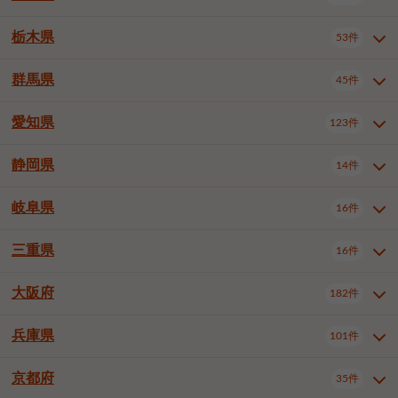
横浜市戸塚区
横浜市港南区
2件
6件
さいたま市浦和区
さいたま市緑区
3件
1件
中野区
杉並区
豊島区
2件
13件
61件
千葉市花見川区
千葉市稲毛区
4件
3件
栃木県
横浜市旭区
横浜市泉区
53件
4件
2件
茨城県全域
水戸市
日立市
108件
25件
6件
川越市
熊谷市
川口市
6件
1件
6件
北区
荒川区
板橋区
3件
1件
3件
千葉市若葉区
千葉市緑区
2件
2件
横浜市青葉区
横浜市都筑区
4件
7件
土浦市
古河市
石岡市
5件
3件
4件
群馬県
所沢市
飯能市
本庄市
45件
5件
1件
2件
栃木県全域
宇都宮市
足利市
53件
27件
2件
練馬区
足立区
葛飾区
5件
11件
5件
千葉市美浜区
市川市
船橋市
9件
9件
8件
川崎市川崎区
川崎市幸区
8件
8件
龍ケ崎市
常陸太田市
北茨城市
1件
2件
1件
東松山市
春日部市
狭山市
3件
7件
2件
佐野市
日光市
小山市
6件
1件
5件
江戸川区
八王子市
立川市
4件
8件
16件
愛知県
木更津市
松戸市
野田市
123件
7件
8件
4件
群馬県全域
前橋市
高崎市
45件
7件
16件
川崎市中原区
川崎市高津区
1件
1件
笠間市
取手市
牛久市
1件
2件
6件
羽生市
鴻巣市
深谷市
3件
2件
1件
真岡市
大田原市
那須塩原市
1件
3件
3件
武蔵野市
三鷹市
青梅市
7件
1件
1件
茂原市
成田市
佐倉市
5件
5件
1件
桐生市
伊勢崎市
太田市
1件
6件
7件
川崎市宮前区
川崎市麻生区
1件
1件
静岡県
つくば市
ひたちなか市
14件
17件
10件
愛知県全域
名古屋市千種区
123件
1件
上尾市
越谷市
蕨市
2件
5件
1件
さくら市
下野市
1件
1件
府中市（東京都）
昭島市
2件
2件
旭市
習志野市
柏市
1件
5件
15件
館林市
みどり市
1件
4件
相模原市緑区
相模原市南区
2件
2件
鹿嶋市
守谷市
那珂市
1件
4件
2件
名古屋市東区
名古屋市西区
1件
7件
戸田市
入間市
朝霞市
2件
3件
1件
岐阜県
河内郡上三川町
下都賀郡壬生町
16件
2件
1件
静岡県全域
静岡市葵区
調布市
14件
町田市
国分寺市
3件
4件
9件
2件
市原市
流山市
八千代市
7件
6件
1件
北群馬郡吉岡町
邑楽郡千代田町
2件
1件
横須賀市
平塚市
鎌倉市
3件
13件
3件
稲敷市
神栖市
鉾田市
1件
10件
2件
名古屋市中村区
名古屋市中区
22件
3件
志木市
久喜市
富士見市
1件
3件
2件
静岡市駿河区
富士市
藤枝市
清瀬市
3件
東久留米市
1件
多摩市
1件
2件
1件
1件
鴨川市
鎌ケ谷市
君津市
2件
1件
1件
三重県
16件
岐阜県全域
岐阜市
大垣市
藤沢市
16件
茅ヶ崎市
4件
秦野市
4件
13件
2件
1件
つくばみらい市
小美玉市
3件
1件
名古屋市昭和区
名古屋市瑞穂区
1件
1件
三郷市
蓮田市
坂戸市
3件
1件
2件
駿東郡清水町
浜松市中央区
稲城市
1件
5件
2件
浦安市
四街道市
印西市
3件
1件
9件
高山市
多治見市
羽島市
厚木市
1件
大和市
1件
伊勢原市
1件
2件
2件
2件
稲敷郡阿見町
1件
大阪府
名古屋市中川区
名古屋市港区
182件
1件
4件
三重県全域
津市
四日市市
幸手市
16件
児玉郡上里町
3件
2件
1件
1件
白井市
富里市
山武市
2件
2件
2件
土岐市
各務原市
可児市
海老名市
1件
座間市
1件
1件
1件
2件
名古屋市南区
名古屋市守山区
2件
1件
桑名市
鈴鹿市
員弁郡東員町
2件
6件
1件
兵庫県
101件
大阪府全域
大阪市西区
いすみ市
182件
長生郡長生村
2件
1件
1件
本巣市
本巣郡北方町
1件
1件
名古屋市緑区
名古屋市名東区
5件
1件
多気郡明和町
2件
大阪市港区
大阪市天王寺区
1件
1件
京都府
35件
兵庫県全域
神戸市東灘区
101件
4件
名古屋市天白区
豊橋市
岡崎市
1件
6件
16件