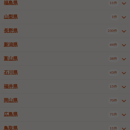
大仙市
2件
福島県
11件
和泉市
箕面市
柏原市
12件
5件
1件
山形県全域
山形市
米沢市
11件
5件
1件
岩見沢市
網走市
苫小牧市
3件
1件
3件
柴田郡大河原町
宮城郡利府町
1件
1件
羽曳野市
門真市
摂津市
2件
3件
1件
鶴岡市
新庄市
上山市
1件
1件
2件
江別市
紋別市
千歳市
3件
1件
2件
山梨県
富谷市
1件
2件
福島県全域
福島市
会津若松市
11件
3件
1件
高石市
藤井寺市
東大阪市
1件
1件
7件
天童市
1件
恵庭市
北広島市
紋別郡遠軽町
3件
1件
1件
郡山市
いわき市
5件
2件
長野県
230件
山梨県全域
中巨摩郡昭和町
1件
1件
泉南市
四條畷市
大阪狭山市
1件
2件
1件
釧路郡釧路町
厚岸郡厚岸町
1件
1件
新潟県
44件
長野県全域
長野市
松本市
230件
63件
40件
上田市
岡谷市
飯田市
19件
3件
20件
富山県
38件
新潟県全域
新潟市東区
44件
2件
諏訪市
須坂市
小諸市
5件
13件
4件
新潟市中央区
新潟市江南区
11件
3件
石川県
43件
富山県全域
富山市
高岡市
38件
27件
5件
伊那市
駒ヶ根市
中野市
6件
6件
2件
新潟市西区
長岡市
柏崎市
4件
11件
1件
砺波市
小矢部市
射水市
1件
2件
3件
福井県
大町市
飯山市
茅野市
15件
1件
5件
2件
石川県全域
金沢市
小松市
43件
22件
4件
新発田市
小千谷市
見附市
3件
1件
1件
塩尻市
佐久市
千曲市
2件
12件
4件
白山市
野々市市
4件
13件
岡山県
燕市
上越市
佐渡市
70件
3件
3件
1件
福井県全域
福井市
越前市
15件
12件
3件
安曇野市
北佐久郡軽井沢町
2件
4件
広島県
71件
岡山県全域
岡山市北区
70件
27件
諏訪郡下諏訪町
諏訪郡富士見町
1件
1件
岡山市中区
岡山市東区
6件
2件
上伊那郡箕輪町
上伊那郡宮田村
2件
1件
鳥取県
11件
広島県全域
広島市中区
71件
24件