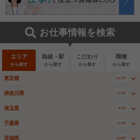
お仕事情報を検索
エリア
路線・駅
こだわり
職種
から探す
から探す
から探す
から探す
東京都
310件
神奈川県
135件
東京都全域
千代田区
310件
22件
中央区
港区
新宿区
11件
8件
27件
埼玉県
85件
神奈川県全域
横浜市西区
135件
29件
文京区
台東区
墨田区
3件
7件
9件
横浜市中区
横浜市磯子区
6件
1件
千葉県
144件
埼玉県全域
さいたま市北区
85件
2件
江東区
品川区
目黒区
6件
11件
5件
横浜市金沢区
横浜市港北区
2件
4件
さいたま市大宮区
さいたま市見沼区
10件
2件
茨城県
大田区
世田谷区
渋谷区
108件
4件
9件
22件
千葉県全域
千葉市中央区
144件
17件