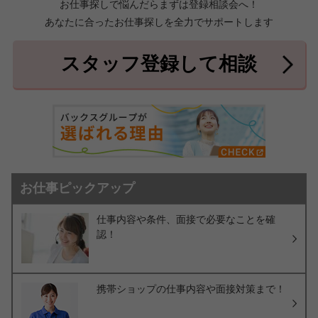
お仕事探しで悩んだらまずは登録相談会へ！
あなたに合ったお仕事探しを全力でサポートします
中頭郡北中城村
中頭郡中城村
7件
2件
中頭郡西原町
島尻郡与那原町
2件
1件
スタッフ登録して相談
島尻郡南風原町
3件
お仕事ピックアップ
仕事内容や条件、面接で必要なことを確
認！
携帯ショップの仕事内容や面接対策まで！