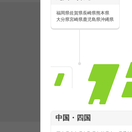
福岡県
佐賀県
長崎県
熊本県
大分県
宮崎県
鹿児島県
沖縄県
有名ブランドで楽しく働こう
人気を誇るブランドで 販売&店舗運営ス
フ積極採用中！
中国・四国