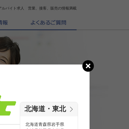
アルバイト求人 営業、接客、販売の情報満載
北海道・東北
の
求人を探す
北海道
青森県
岩手県