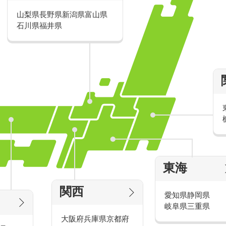
山梨県
長野県
新潟県
富山県
派遣・アルバイトのおすすめ求人特
石川県
福井県
家電量販店の派遣・バイト求人
東海
タッ
家電量販店で働くメリットをご紹介！
官
関西
愛知県
静岡県
岐阜県
三重県
大阪府
兵庫県
京都府