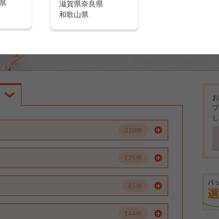
県
滋賀県
奈良県
和歌山県
お
プ
し
310件
135件
85件
144件