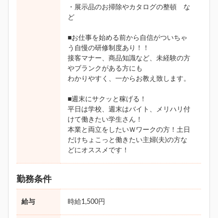
・展示品のお掃除やカタログの整頓 な
ど
■お仕事を始める前から自信がついちゃ
う自慢の研修制度あり！！
接客マナー、商品知識など、未経験の方
やブランクがある方にも
わかりやすく、一からお教え致します。
■週末にサクッと稼げる！
平日は学校、週末はバイト、メリハリ付
けて働きたい学生さん！
本業と両立をしたいＷワークの方！土日
だけちょこっと働きたい主婦(夫)の方な
どにオススメです！
勤務条件
給与
時給1,500円