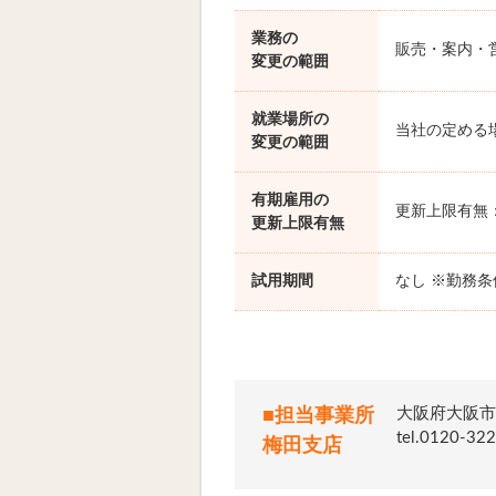
業務の
販売・案内・
変更の範囲
就業場所の
当社の定める
変更の範囲
有期雇用の
更新上限有無
更新上限有無
試用期間
なし ※勤務
大阪府大阪市
■担当事業所
tel.012
梅田支店