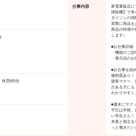
仕事内容
家電量販店に
掃除機】で有
ダイソンの掃
実際に商品を
商品の特徴や
します♪
分
■お仕事詳細
・機能のご説
・展示品のお
■お仕事を始
修制度あり！
0 休憩60分
接客マナー、
がある方にも
わかりやすく
■週末にサク
平日は学校、
い学生さん！
本業と両立を
っと働きたい