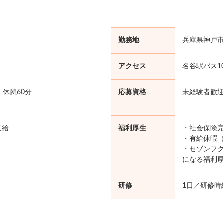
勤務地
兵庫県神戸
アクセス
名谷駅バス1
0 休憩60分
応募資格
未経験者歓
支給
福利厚生
・社会保険完
・有給休暇（
り
・セゾンフク
になる福利
研修
1日／研修時給