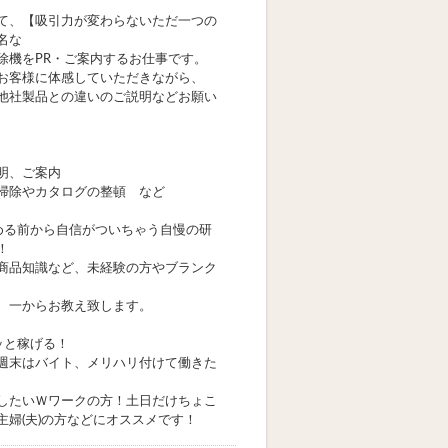
て、【吸引力が変わらないただ一つの
名な
除機をPR・ご案内するお仕事です。
お客様に体感していただきながら、
他社製品との違いのご説明などお願い
明、ご案内
掃除やカタログの整頓 など
める前から自信がついちゃう自慢の研
！
商品知識など、未経験の方やブランク
、一からお教え致します。
ッと稼げる！
週末はバイト、メリハリ付けて働きた
したいＷワークの方！土日だけちょこ
主婦(夫)の方などにオススメです！