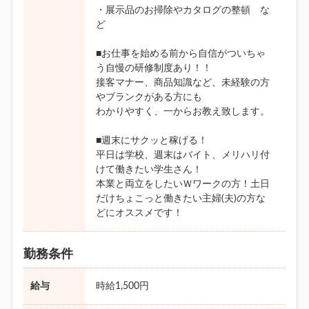
・展示品のお掃除やカタログの整頓 な
ど
■お仕事を始める前から自信がついちゃ
う自慢の研修制度あり！！
接客マナー、商品知識など、未経験の方
やブランクがある方にも
わかりやすく、一からお教え致します。
■週末にサクッと稼げる！
平日は学校、週末はバイト、メリハリ付
けて働きたい学生さん！
本業と両立をしたいＷワークの方！土日
だけちょこっと働きたい主婦(夫)の方な
どにオススメです！
勤務条件
給与
時給1,500円