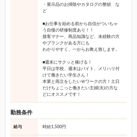
・展示品のお掃除やカタログの整頓 な
ど
■お仕事を始める前から自信がついちゃ
う自慢の研修制度あり！！
接客マナー、商品知識など、未経験の方
やブランクがある方にも
わかりやすく、一からお教え致します。
■週末にサクッと稼げる！
平日は学校、週末はバイト、メリハリ付
けて働きたい学生さん！
本業と両立をしたいＷワークの方！土日
だけちょこっと働きたい主婦(夫)の方な
どにオススメです！
勤務条件
給与
時給1,500円