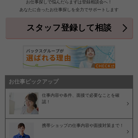
お仕事探しで悩んだらまずは登録相談会へ！
あなたに合ったお仕事探しを全力でサポートします
中頭郡北中城村
中頭郡中城村
7件
2件
中頭郡西原町
島尻郡与那原町
2件
1件
スタッフ登録して相談
島尻郡南風原町
3件
お仕事ピックアップ
仕事内容や条件、面接で必要なことを確
認！
携帯ショップの仕事内容や面接対策まで！