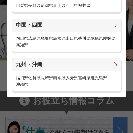
山梨県
長野県
新潟県
富山県
石川県
福井県
中国・四国
岡山県
広島県
鳥取県
島根県
山口県
香川県
徳島県
愛媛県
高知県
九州・沖縄
官庁・官公庁のお仕事とは
官庁・官公庁のお仕事内容や条件をご紹介
福岡県
佐賀県
長崎県
熊本県
大分県
宮崎県
鹿児島県
沖縄県
お役立ち情報コラム