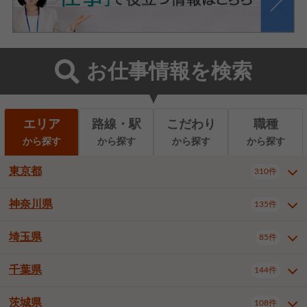
お仕事情報を検索
エリア
路線・駅
こだわり
職種
から探す
から探す
から探す
から探す
東京都
310件
神奈川県
135件
東京都全域
千代田区
310件
22件
中央区
港区
新宿区
11件
8件
27件
埼玉県
85件
神奈川県全域
横浜市西区
135件
29件
文京区
台東区
墨田区
3件
7件
9件
横浜市中区
横浜市磯子区
6件
1件
千葉県
144件
埼玉県全域
さいたま市北区
85件
2件
江東区
品川区
目黒区
6件
11件
5件
横浜市金沢区
横浜市港北区
2件
4件
さいたま市大宮区
さいたま市見沼区
10件
2件
茨城県
大田区
世田谷区
渋谷区
108件
4件
9件
22件
千葉県全域
千葉市中央区
144件
17件