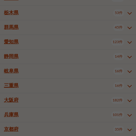
横浜市戸塚区
横浜市港南区
2件
6件
さいたま市浦和区
さいたま市緑区
3件
1件
中野区
杉並区
豊島区
2件
13件
61件
千葉市花見川区
千葉市稲毛区
4件
3件
栃木県
横浜市旭区
横浜市泉区
53件
4件
2件
茨城県全域
水戸市
日立市
108件
25件
6件
川越市
熊谷市
川口市
6件
1件
6件
北区
荒川区
板橋区
3件
1件
3件
千葉市若葉区
千葉市緑区
2件
2件
横浜市青葉区
横浜市都筑区
4件
7件
土浦市
古河市
石岡市
5件
3件
4件
群馬県
所沢市
飯能市
本庄市
45件
5件
1件
2件
栃木県全域
宇都宮市
足利市
53件
27件
2件
練馬区
足立区
葛飾区
5件
11件
5件
千葉市美浜区
市川市
船橋市
9件
9件
8件
川崎市川崎区
川崎市幸区
8件
8件
龍ケ崎市
常陸太田市
北茨城市
1件
2件
1件
東松山市
春日部市
狭山市
3件
7件
2件
佐野市
日光市
小山市
6件
1件
5件
江戸川区
八王子市
立川市
4件
8件
16件
愛知県
木更津市
松戸市
野田市
123件
7件
8件
4件
群馬県全域
前橋市
高崎市
45件
7件
16件
川崎市中原区
川崎市高津区
1件
1件
笠間市
取手市
牛久市
1件
2件
6件
羽生市
鴻巣市
深谷市
3件
2件
1件
真岡市
大田原市
那須塩原市
1件
3件
3件
武蔵野市
三鷹市
青梅市
7件
1件
1件
茂原市
成田市
佐倉市
5件
5件
1件
桐生市
伊勢崎市
太田市
1件
6件
7件
川崎市宮前区
川崎市麻生区
1件
1件
静岡県
つくば市
ひたちなか市
14件
17件
10件
愛知県全域
名古屋市千種区
123件
1件
上尾市
越谷市
蕨市
2件
5件
1件
さくら市
下野市
1件
1件
府中市（東京都）
昭島市
2件
2件
旭市
習志野市
柏市
1件
5件
15件
館林市
みどり市
1件
4件
相模原市緑区
相模原市南区
2件
2件
鹿嶋市
守谷市
那珂市
1件
4件
2件
名古屋市東区
名古屋市西区
1件
7件
戸田市
入間市
朝霞市
2件
3件
1件
岐阜県
河内郡上三川町
下都賀郡壬生町
16件
2件
1件
静岡県全域
静岡市葵区
調布市
14件
町田市
国分寺市
3件
4件
9件
2件
市原市
流山市
八千代市
7件
6件
1件
北群馬郡吉岡町
邑楽郡千代田町
2件
1件
横須賀市
平塚市
鎌倉市
3件
13件
3件
稲敷市
神栖市
鉾田市
1件
10件
2件
名古屋市中村区
名古屋市中区
22件
3件
志木市
久喜市
富士見市
1件
3件
2件
静岡市駿河区
富士市
藤枝市
清瀬市
3件
東久留米市
1件
多摩市
1件
2件
1件
1件
鴨川市
鎌ケ谷市
君津市
2件
1件
1件
三重県
16件
岐阜県全域
岐阜市
大垣市
藤沢市
16件
茅ヶ崎市
4件
秦野市
4件
13件
2件
1件
つくばみらい市
小美玉市
3件
1件
名古屋市昭和区
名古屋市瑞穂区
1件
1件
三郷市
蓮田市
坂戸市
3件
1件
2件
駿東郡清水町
浜松市中央区
稲城市
1件
5件
2件
浦安市
四街道市
印西市
3件
1件
9件
高山市
多治見市
羽島市
厚木市
1件
大和市
1件
伊勢原市
1件
2件
2件
2件
稲敷郡阿見町
1件
大阪府
名古屋市中川区
名古屋市港区
182件
1件
4件
三重県全域
津市
四日市市
幸手市
16件
児玉郡上里町
3件
2件
1件
1件
白井市
富里市
山武市
2件
2件
2件
土岐市
各務原市
可児市
海老名市
1件
座間市
1件
1件
1件
2件
名古屋市南区
名古屋市守山区
2件
1件
桑名市
鈴鹿市
員弁郡東員町
2件
6件
1件
兵庫県
101件
大阪府全域
大阪市西区
いすみ市
182件
長生郡長生村
2件
1件
1件
本巣市
本巣郡北方町
1件
1件
名古屋市緑区
名古屋市名東区
5件
1件
多気郡明和町
2件
大阪市港区
大阪市天王寺区
1件
1件
京都府
35件
兵庫県全域
神戸市東灘区
101件
4件
名古屋市天白区
豊橋市
岡崎市
1件
6件
16件