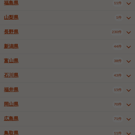
大仙市
2件
福島県
11件
和泉市
箕面市
柏原市
12件
5件
1件
山形県全域
山形市
米沢市
11件
5件
1件
岩見沢市
網走市
苫小牧市
3件
1件
3件
柴田郡大河原町
宮城郡利府町
1件
1件
羽曳野市
門真市
摂津市
2件
3件
1件
鶴岡市
新庄市
上山市
1件
1件
2件
江別市
紋別市
千歳市
3件
1件
2件
山梨県
富谷市
1件
2件
福島県全域
福島市
会津若松市
11件
3件
1件
高石市
藤井寺市
東大阪市
1件
1件
7件
天童市
1件
恵庭市
北広島市
紋別郡遠軽町
3件
1件
1件
郡山市
いわき市
5件
2件
長野県
230件
山梨県全域
中巨摩郡昭和町
1件
1件
泉南市
四條畷市
大阪狭山市
1件
2件
1件
釧路郡釧路町
厚岸郡厚岸町
1件
1件
新潟県
44件
長野県全域
長野市
松本市
230件
63件
40件
上田市
岡谷市
飯田市
19件
3件
20件
富山県
38件
新潟県全域
新潟市東区
44件
2件
諏訪市
須坂市
小諸市
5件
13件
4件
新潟市中央区
新潟市江南区
11件
3件
石川県
43件
富山県全域
富山市
高岡市
38件
27件
5件
伊那市
駒ヶ根市
中野市
6件
6件
2件
新潟市西区
長岡市
柏崎市
4件
11件
1件
砺波市
小矢部市
射水市
1件
2件
3件
福井県
大町市
飯山市
茅野市
15件
1件
5件
2件
石川県全域
金沢市
小松市
43件
22件
4件
新発田市
小千谷市
見附市
3件
1件
1件
塩尻市
佐久市
千曲市
2件
12件
4件
白山市
野々市市
4件
13件
岡山県
燕市
上越市
佐渡市
70件
3件
3件
1件
福井県全域
福井市
越前市
15件
12件
3件
安曇野市
北佐久郡軽井沢町
2件
4件
広島県
71件
岡山県全域
岡山市北区
70件
27件
諏訪郡下諏訪町
諏訪郡富士見町
1件
1件
岡山市中区
岡山市東区
6件
2件
上伊那郡箕輪町
上伊那郡宮田村
2件
1件
鳥取県
11件
広島県全域
広島市中区
71件
24件