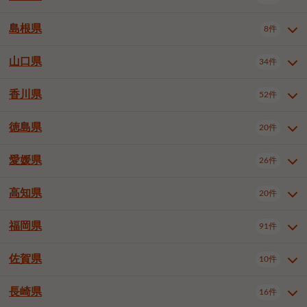
岡山市南区
倉敷市
津山市
6件
19件
7件
下伊那郡喬木村
木曽郡木曽町
1件
5件
広島市南区
広島市西区
10件
4件
島根県
8件
鳥取県全域
鳥取市
米子市
11件
2件
5件
笠岡市
総社市
瀬戸内市
1件
1件
1件
東筑摩郡麻績村
東筑摩郡山形村
1件
4件
広島市安佐南区
呉市
三原市
6件
2件
4件
倉吉市
西伯郡日吉津村
1件
3件
山口県
34件
島根県全域
松江市
出雲市
埴科郡坂城町
8件
5件
3件
1件
尾道市
福山市
東広島市
1件
12件
4件
香川県
廿日市市
安芸郡府中町
52件
1件
2件
山口県全域
下関市
宇部市
34件
7件
2件
安芸郡海田町
1件
山口市
防府市
下松市
9件
1件
6件
徳島県
20件
香川県全域
高松市
丸亀市
52件
41件
6件
岩国市
柳井市
周南市
4件
1件
1件
観音寺市
さぬき市
三豊市
1件
1件
1件
愛媛県
26件
徳島県全域
徳島市
阿南市
20件
13件
4件
山陽小野田市
3件
綾歌郡綾川町
2件
海部郡美波町
板野郡藍住町
1件
2件
高知県
20件
愛媛県全域
松山市
今治市
26件
13件
3件
宇和島市
新居浜市
西条市
1件
4件
1件
福岡県
91件
高知県全域
高知市
土佐市
20件
19件
1件
大洲市
四国中央市
東温市
1件
2件
1件
佐賀県
10件
福岡県全域
北九州市若松区
91件
2件
北九州市小倉北区
北九州市小倉南区
3件
3件
長崎県
16件
佐賀県全域
佐賀市
唐津市
10件
9件
1件