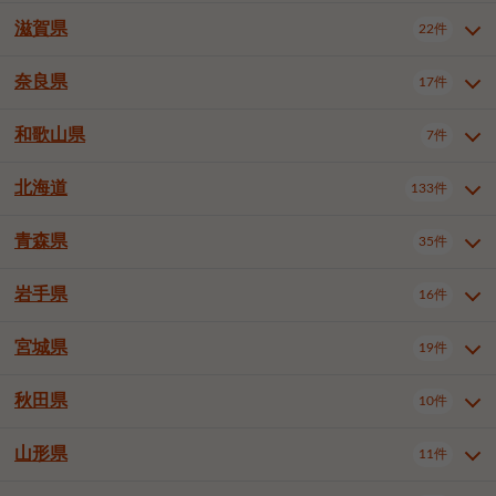
大阪市浪速区
大阪市東淀川区
4件
1件
神戸市兵庫区
神戸市長田区
2件
1件
一宮市
半田市
春日井市
3件
2件
3件
滋賀県
22件
京都府全域
京都市北区
35件
1件
大阪市生野区
大阪市阿倍野区
1件
2件
神戸市須磨区
神戸市垂水区
1件
11件
豊川市
津島市
豊田市
3件
1件
8件
京都市左京区
京都市中京区
2件
2件
奈良県
大阪市住吉区
大阪市西成区
17件
1件
1件
滋賀県全域
大津市
彦根市
22件
3件
1件
神戸市北区
神戸市中央区
4件
14件
安城市
西尾市
小牧市
5件
2件
1件
京都市下京区
京都市南区
10件
6件
大阪市鶴見区
大阪市住之江区
1件
1件
長浜市
近江八幡市
草津市
1件
2件
3件
和歌山県
神戸市西区
姫路市
尼崎市
7件
4件
7件
6件
奈良県全域
奈良市
大和高田市
稲沢市
17件
大府市
4件
知立市
1件
1件
1件
1件
京都市右京区
京都市伏見区
1件
2件
大阪市平野区
大阪市北区
2件
58件
守山市
甲賀市
湖南市
4件
2件
1件
明石市
西宮市
洲本市
6件
8件
1件
大和郡山市
橿原市
桜井市
高浜市
1件
日進市
4件
長久手市
2件
1件
2件
2件
北海道
京都市山科区
京都市西京区
133件
1件
1件
和歌山県全域
和歌山市
橋本市
7件
2件
1件
大阪市中央区
堺市堺区
13件
2件
東近江市
蒲生郡竜王町
4件
1件
芦屋市
伊丹市
豊岡市
1件
3件
1件
御所市
生駒市
香芝市
愛知郡東郷町
1件
丹羽郡扶桑町
1件
1件
6件
2件
福知山市
舞鶴市
綾部市
1件
1件
1件
御坊市
田辺市
岩出市
1件
1件
2件
堺市中区
堺市東区
堺市西区
1件
1件
2件
青森県
35件
北海道全域
札幌市中央区
133件
27件
加古川市
西脇市
宝塚市
11件
1件
2件
生駒郡斑鳩町
北葛城郡上牧町
知多郡東浦町
1件
額田郡幸田町
1件
4件
2件
宇治市
亀岡市
長岡京市
1件
2件
1件
堺市南区
堺市北区
堺市美原区
1件
2件
1件
札幌市北区
札幌市東区
19件
4件
三木市
川西市
三田市
2件
1件
1件
岩手県
16件
青森県全域
青森市
弘前市
35件
14件
7件
八幡市
2件
岸和田市
豊中市
吹田市
4件
6件
1件
札幌市白石区
札幌市豊平区
4件
8件
加西市
丹波篠山市
丹波市
1件
1件
1件
八戸市
三沢市
むつ市
9件
3件
2件
宮城県
19件
岩手県全域
盛岡市
花巻市
泉大津市
16件
高槻市
8件
守口市
1件
1件
5件
1件
札幌市西区
札幌市厚別区
17件
4件
宍粟市
加東市
たつの市
1件
2件
1件
北上市
一関市
奥州市
枚方市
2件
茨木市
1件
八尾市
4件
7件
4件
5件
秋田県
札幌市手稲区
札幌市清田区
10件
2件
5件
宮城県全域
仙台市青葉区
神崎郡福崎町
19件
揖保郡太子町
6件
1件
1件
泉佐野市
富田林市
寝屋川市
3件
2件
4件
函館市
小樽市
旭川市
4件
1件
10件
仙台市宮城野区
仙台市太白区
3件
1件
山形県
11件
秋田県全域
秋田市
大館市
10件
6件
2件
河内長野市
松原市
大東市
1件
1件
1件
釧路市
帯広市
北見市
2件
2件
4件
仙台市泉区
名取市
多賀城市
3件
1件
1件