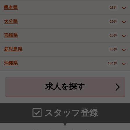
北九州市八幡東区
北九州市八幡西区
3件
3件
熊本県
28件
長崎県全域
長崎市
佐世保市
16件
4件
6件
福岡市東区
福岡市博多区
4件
17件
島原市
諫早市
大村市
1件
2件
1件
大分県
福岡市中央区
福岡市西区
20件
9件
3件
熊本県全域
熊本市中央区
28件
7件
西彼杵郡時津町
2件
福岡市城南区
福岡市早良区
1件
2件
熊本市西区
熊本市南区
1件
2件
宮崎県
26件
大分県全域
大分市
別府市
20件
16件
1件
大牟田市
久留米市
直方市
2件
6件
1件
熊本市北区
八代市
人吉市
1件
1件
2件
中津市
3件
鹿児島県
46件
宮崎県全域
宮崎市
都城市
26件
14件
9件
飯塚市
田川市
八女市
1件
3件
1件
荒尾市
山鹿市
菊池市
2件
1件
1件
延岡市
日南市
日向市
1件
1件
1件
行橋市
中間市
小郡市
2件
1件
3件
沖縄県
宇土市
宇城市
天草市
141件
1件
1件
1件
鹿児島県全域
鹿児島市
46件
25件
筑紫野市
春日市
大野城市
3件
4件
1件
合志市
菊池郡菊陽町
1件
4件
鹿屋市
阿久根市
出水市
6件
1件
3件
沖縄県全域
那覇市
宜野湾市
141件
32件
7件
宗像市
太宰府市
福津市
1件
1件
1件
上益城郡御船町
2件
求人を探す
薩摩川内市
日置市
曽於市
4件
1件
1件
石垣市
浦添市
名護市
2件
24件
6件
糟屋郡志免町
糟屋郡新宮町
4件
2件
霧島市
南さつま市
姶良市
3件
1件
1件
糸満市
沖縄市
豊見城市
3件
8件
9件
糟屋郡久山町
那珂川市
3件
1件
うるま市
宮古島市
南城市
18件
2件
3件
スタッフ登録
国頭郡本部町
国頭郡金武町
1件
2件
中頭郡読谷村
中頭郡北谷町
3件
6件