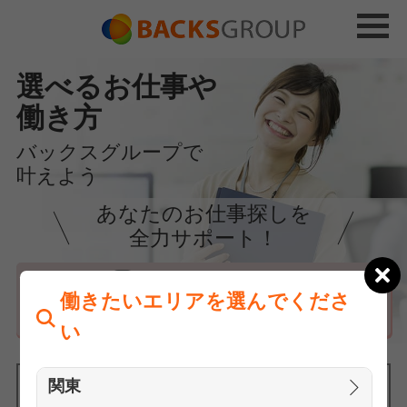
選べるお仕事や
働き方
バックスグループで
叶えよう
あなたのお仕事探しを
全力サポート！
はじめての方へ
働きたいエリアを選んでくださ
まずは相談
い
関東
働きたいエリアを選んでください