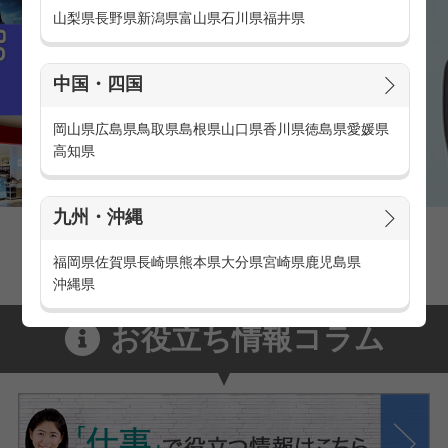
山梨県
長野県
新潟県
富山県
石川県
福井県
中国・四国
岡山県
広島県
鳥取県
島根県
山口県
香川県
徳島県
愛媛県
高知県
九州・沖縄
家電量販店の派遣・バイト求人
家電量販店で働くメリットをご紹介！
福岡県
佐賀県
長崎県
熊本県
大分県
宮崎県
鹿児島県
沖縄県
お役立ち情報コラム