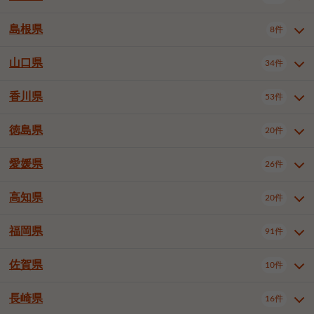
岡山市南区
倉敷市
津山市
6件
19件
7件
下伊那郡喬木村
木曽郡木曽町
1件
5件
広島市南区
広島市西区
10件
4件
島根県
8件
鳥取県全域
鳥取市
米子市
11件
2件
5件
笠岡市
総社市
瀬戸内市
1件
1件
1件
東筑摩郡麻績村
東筑摩郡山形村
1件
4件
広島市安佐南区
呉市
三原市
6件
2件
4件
倉吉市
西伯郡日吉津村
1件
3件
山口県
34件
島根県全域
松江市
出雲市
埴科郡坂城町
8件
5件
3件
1件
尾道市
福山市
東広島市
1件
12件
4件
香川県
廿日市市
安芸郡府中町
53件
1件
2件
山口県全域
下関市
宇部市
34件
7件
2件
安芸郡海田町
1件
山口市
防府市
下松市
9件
1件
6件
徳島県
20件
香川県全域
高松市
丸亀市
53件
42件
6件
岩国市
柳井市
周南市
4件
1件
1件
観音寺市
さぬき市
三豊市
1件
1件
1件
愛媛県
26件
徳島県全域
徳島市
阿南市
20件
13件
4件
山陽小野田市
3件
綾歌郡綾川町
2件
海部郡美波町
板野郡藍住町
1件
2件
高知県
20件
愛媛県全域
松山市
今治市
26件
13件
3件
宇和島市
新居浜市
西条市
1件
4件
1件
福岡県
91件
高知県全域
高知市
土佐市
20件
19件
1件
大洲市
四国中央市
東温市
1件
2件
1件
佐賀県
10件
福岡県全域
北九州市若松区
91件
2件
北九州市小倉北区
北九州市小倉南区
3件
3件
長崎県
16件
佐賀県全域
佐賀市
唐津市
10件
9件
1件