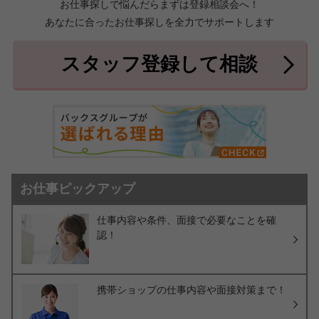
お仕事探しで悩んだらまずは登録相談会へ！
あなたに合ったお仕事探しを全力でサポートします
中頭郡北中城村
中頭郡中城村
7件
2件
中頭郡西原町
島尻郡与那原町
2件
1件
スタッフ登録して相談
島尻郡南風原町
3件
お仕事ピックアップ
仕事内容や条件、面接で必要なことを確
認！
携帯ショップの仕事内容や面接対策まで！