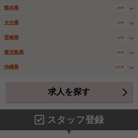
北九州市八幡東区
北九州市八幡西区
3件
3件
熊本県
28件
長崎県全域
長崎市
佐世保市
16件
4件
6件
福岡市東区
福岡市博多区
4件
17件
島原市
諫早市
大村市
1件
2件
1件
大分県
福岡市中央区
福岡市西区
20件
9件
3件
熊本県全域
熊本市中央区
28件
7件
西彼杵郡時津町
2件
福岡市城南区
福岡市早良区
1件
2件
熊本市西区
熊本市南区
1件
2件
宮崎県
26件
大分県全域
大分市
別府市
20件
16件
1件
大牟田市
久留米市
直方市
2件
6件
1件
熊本市北区
八代市
人吉市
1件
1件
2件
中津市
3件
鹿児島県
46件
宮崎県全域
宮崎市
都城市
26件
14件
9件
飯塚市
田川市
八女市
1件
3件
1件
荒尾市
山鹿市
菊池市
2件
1件
1件
延岡市
日南市
日向市
1件
1件
1件
行橋市
中間市
小郡市
2件
1件
3件
沖縄県
宇土市
宇城市
天草市
141件
1件
1件
1件
鹿児島県全域
鹿児島市
46件
25件
筑紫野市
春日市
大野城市
3件
4件
1件
合志市
菊池郡菊陽町
1件
4件
鹿屋市
阿久根市
出水市
6件
1件
3件
沖縄県全域
那覇市
宜野湾市
141件
32件
7件
宗像市
太宰府市
福津市
1件
1件
1件
上益城郡御船町
2件
求人を探す
薩摩川内市
日置市
曽於市
4件
1件
1件
石垣市
浦添市
名護市
2件
24件
6件
糟屋郡志免町
糟屋郡新宮町
4件
2件
霧島市
南さつま市
姶良市
3件
1件
1件
糸満市
沖縄市
豊見城市
3件
8件
9件
糟屋郡久山町
那珂川市
3件
1件
うるま市
宮古島市
南城市
18件
2件
3件
スタッフ登録
国頭郡本部町
国頭郡金武町
1件
2件
中頭郡読谷村
中頭郡北谷町
3件
6件