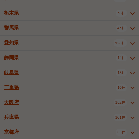
横浜市戸塚区
横浜市港南区
2件
6件
さいたま市浦和区
さいたま市緑区
3件
1件
中野区
杉並区
豊島区
2件
13件
61件
千葉市花見川区
千葉市稲毛区
4件
3件
栃木県
横浜市旭区
横浜市泉区
53件
4件
2件
茨城県全域
水戸市
日立市
108件
25件
6件
川越市
熊谷市
川口市
6件
1件
6件
北区
荒川区
板橋区
3件
1件
3件
千葉市若葉区
千葉市緑区
2件
2件
横浜市青葉区
横浜市都筑区
4件
7件
土浦市
古河市
石岡市
5件
3件
4件
群馬県
所沢市
飯能市
本庄市
45件
5件
1件
2件
栃木県全域
宇都宮市
足利市
53件
27件
2件
練馬区
足立区
葛飾区
5件
11件
5件
千葉市美浜区
市川市
船橋市
9件
9件
8件
川崎市川崎区
川崎市幸区
8件
8件
龍ケ崎市
常陸太田市
北茨城市
1件
2件
1件
東松山市
春日部市
狭山市
3件
7件
2件
佐野市
日光市
小山市
6件
1件
5件
江戸川区
八王子市
立川市
4件
8件
16件
愛知県
木更津市
松戸市
野田市
123件
7件
8件
4件
群馬県全域
前橋市
高崎市
45件
7件
16件
川崎市中原区
川崎市高津区
1件
1件
笠間市
取手市
牛久市
1件
2件
6件
羽生市
鴻巣市
深谷市
3件
2件
1件
真岡市
大田原市
那須塩原市
1件
3件
3件
武蔵野市
三鷹市
青梅市
7件
1件
1件
茂原市
成田市
佐倉市
5件
5件
1件
桐生市
伊勢崎市
太田市
1件
6件
7件
川崎市宮前区
川崎市麻生区
1件
1件
静岡県
つくば市
ひたちなか市
14件
17件
10件
愛知県全域
名古屋市千種区
123件
1件
上尾市
越谷市
蕨市
2件
5件
1件
さくら市
下野市
1件
1件
府中市（東京都）
昭島市
2件
2件
旭市
習志野市
柏市
1件
5件
15件
館林市
みどり市
1件
4件
相模原市緑区
相模原市南区
2件
2件
鹿嶋市
守谷市
那珂市
1件
4件
2件
名古屋市東区
名古屋市西区
1件
7件
戸田市
入間市
朝霞市
2件
3件
1件
岐阜県
河内郡上三川町
下都賀郡壬生町
16件
2件
1件
静岡県全域
静岡市葵区
調布市
14件
町田市
国分寺市
3件
4件
9件
2件
市原市
流山市
八千代市
7件
6件
1件
北群馬郡吉岡町
邑楽郡千代田町
2件
1件
横須賀市
平塚市
鎌倉市
3件
13件
3件
稲敷市
神栖市
鉾田市
1件
10件
2件
名古屋市中村区
名古屋市中区
22件
3件
志木市
久喜市
富士見市
1件
3件
2件
静岡市駿河区
富士市
藤枝市
清瀬市
3件
東久留米市
1件
多摩市
1件
2件
1件
1件
鴨川市
鎌ケ谷市
君津市
2件
1件
1件
三重県
16件
岐阜県全域
岐阜市
大垣市
藤沢市
16件
茅ヶ崎市
4件
秦野市
4件
13件
2件
1件
つくばみらい市
小美玉市
3件
1件
名古屋市昭和区
名古屋市瑞穂区
1件
1件
三郷市
蓮田市
坂戸市
3件
1件
2件
駿東郡清水町
浜松市中央区
稲城市
1件
5件
2件
浦安市
四街道市
印西市
3件
1件
9件
高山市
多治見市
羽島市
厚木市
1件
大和市
1件
伊勢原市
1件
2件
2件
2件
稲敷郡阿見町
1件
大阪府
名古屋市中川区
名古屋市港区
182件
1件
4件
三重県全域
津市
四日市市
幸手市
16件
児玉郡上里町
3件
2件
1件
1件
白井市
富里市
山武市
2件
2件
2件
土岐市
各務原市
可児市
海老名市
1件
座間市
1件
1件
1件
2件
名古屋市南区
名古屋市守山区
2件
1件
桑名市
鈴鹿市
員弁郡東員町
2件
6件
1件
兵庫県
101件
大阪府全域
大阪市西区
いすみ市
182件
長生郡長生村
2件
1件
1件
本巣市
本巣郡北方町
1件
1件
名古屋市緑区
名古屋市名東区
5件
1件
多気郡明和町
2件
大阪市港区
大阪市天王寺区
1件
1件
京都府
35件
兵庫県全域
神戸市東灘区
101件
4件
名古屋市天白区
豊橋市
岡崎市
1件
6件
16件