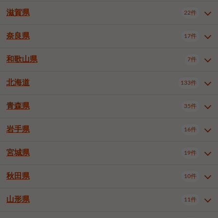
大阪市浪速区
大阪市東淀川区
4件
1件
神戸市兵庫区
神戸市長田区
2件
1件
一宮市
半田市
春日井市
3件
2件
3件
滋賀県
22件
京都府全域
京都市北区
35件
1件
大阪市生野区
大阪市阿倍野区
1件
2件
神戸市須磨区
神戸市垂水区
1件
11件
豊川市
津島市
豊田市
3件
1件
8件
京都市左京区
京都市中京区
2件
2件
奈良県
大阪市住吉区
大阪市西成区
17件
1件
1件
滋賀県全域
大津市
彦根市
22件
3件
1件
神戸市北区
神戸市中央区
4件
14件
安城市
西尾市
小牧市
5件
2件
1件
京都市下京区
京都市南区
10件
6件
大阪市鶴見区
大阪市住之江区
1件
1件
長浜市
近江八幡市
草津市
1件
2件
3件
和歌山県
神戸市西区
姫路市
尼崎市
7件
4件
7件
6件
奈良県全域
奈良市
大和高田市
稲沢市
17件
大府市
4件
知立市
1件
1件
1件
1件
京都市右京区
京都市伏見区
1件
2件
大阪市平野区
大阪市北区
2件
58件
守山市
甲賀市
湖南市
4件
2件
1件
明石市
西宮市
洲本市
6件
8件
1件
大和郡山市
橿原市
桜井市
高浜市
1件
日進市
4件
長久手市
2件
1件
2件
2件
北海道
京都市山科区
京都市西京区
133件
1件
1件
和歌山県全域
和歌山市
橋本市
7件
2件
1件
大阪市中央区
堺市堺区
13件
2件
東近江市
蒲生郡竜王町
4件
1件
芦屋市
伊丹市
豊岡市
1件
3件
1件
御所市
生駒市
香芝市
愛知郡東郷町
1件
丹羽郡扶桑町
1件
1件
6件
2件
福知山市
舞鶴市
綾部市
1件
1件
1件
御坊市
田辺市
岩出市
1件
1件
2件
堺市中区
堺市東区
堺市西区
1件
1件
2件
青森県
35件
北海道全域
札幌市中央区
133件
27件
加古川市
西脇市
宝塚市
11件
1件
2件
生駒郡斑鳩町
北葛城郡上牧町
知多郡東浦町
1件
額田郡幸田町
1件
4件
2件
宇治市
亀岡市
長岡京市
1件
2件
1件
堺市南区
堺市北区
堺市美原区
1件
2件
1件
札幌市北区
札幌市東区
19件
4件
三木市
川西市
三田市
2件
1件
1件
岩手県
16件
青森県全域
青森市
弘前市
35件
14件
7件
八幡市
2件
岸和田市
豊中市
吹田市
4件
6件
1件
札幌市白石区
札幌市豊平区
4件
8件
加西市
丹波篠山市
丹波市
1件
1件
1件
八戸市
三沢市
むつ市
9件
3件
2件
宮城県
19件
岩手県全域
盛岡市
花巻市
泉大津市
16件
高槻市
8件
守口市
1件
1件
5件
1件
札幌市西区
札幌市厚別区
17件
4件
宍粟市
加東市
たつの市
1件
2件
1件
北上市
一関市
奥州市
枚方市
2件
茨木市
1件
八尾市
4件
7件
4件
5件
秋田県
札幌市手稲区
札幌市清田区
10件
2件
5件
宮城県全域
仙台市青葉区
神崎郡福崎町
19件
揖保郡太子町
6件
1件
1件
泉佐野市
富田林市
寝屋川市
3件
2件
4件
函館市
小樽市
旭川市
4件
1件
10件
仙台市宮城野区
仙台市太白区
3件
1件
山形県
11件
秋田県全域
秋田市
大館市
10件
6件
2件
河内長野市
松原市
大東市
1件
1件
1件
釧路市
帯広市
北見市
2件
2件
4件
仙台市泉区
名取市
多賀城市
3件
1件
1件