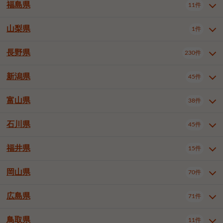
大仙市
2件
福島県
11件
和泉市
箕面市
柏原市
12件
5件
1件
山形県全域
山形市
米沢市
11件
5件
1件
岩見沢市
網走市
苫小牧市
3件
1件
3件
柴田郡大河原町
宮城郡利府町
1件
1件
羽曳野市
門真市
摂津市
2件
3件
1件
鶴岡市
新庄市
上山市
1件
1件
2件
江別市
紋別市
千歳市
3件
1件
2件
山梨県
富谷市
1件
2件
福島県全域
福島市
会津若松市
11件
3件
1件
高石市
藤井寺市
東大阪市
1件
1件
7件
天童市
1件
恵庭市
北広島市
紋別郡遠軽町
3件
1件
1件
郡山市
いわき市
5件
2件
長野県
230件
山梨県全域
中巨摩郡昭和町
1件
1件
泉南市
四條畷市
大阪狭山市
1件
2件
1件
釧路郡釧路町
厚岸郡厚岸町
1件
1件
新潟県
45件
長野県全域
長野市
松本市
230件
63件
40件
上田市
岡谷市
飯田市
19件
3件
20件
富山県
38件
新潟県全域
新潟市東区
45件
2件
諏訪市
須坂市
小諸市
5件
13件
4件
新潟市中央区
新潟市江南区
12件
3件
石川県
45件
富山県全域
富山市
高岡市
38件
27件
5件
伊那市
駒ヶ根市
中野市
6件
6件
2件
新潟市西区
長岡市
柏崎市
4件
11件
1件
砺波市
小矢部市
射水市
1件
2件
3件
福井県
大町市
飯山市
茅野市
15件
1件
5件
2件
石川県全域
金沢市
小松市
45件
22件
4件
新発田市
小千谷市
見附市
3件
1件
1件
塩尻市
佐久市
千曲市
2件
12件
4件
白山市
野々市市
6件
13件
岡山県
燕市
上越市
佐渡市
70件
3件
3件
1件
福井県全域
福井市
越前市
15件
12件
3件
安曇野市
北佐久郡軽井沢町
2件
4件
広島県
71件
岡山県全域
岡山市北区
70件
27件
諏訪郡下諏訪町
諏訪郡富士見町
1件
1件
岡山市中区
岡山市東区
6件
2件
上伊那郡箕輪町
上伊那郡宮田村
2件
1件
鳥取県
11件
広島県全域
広島市中区
71件
24件