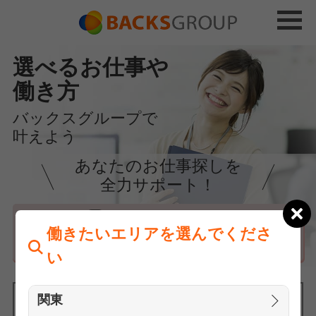
選べるお仕事や
働き方
バックスグループで
叶えよう
あなたのお仕事探しを
全力サポート！
はじめての方へ
働きたいエリアを選んでくださ
まずは相談
い
関東
働きたいエリアを選んでください