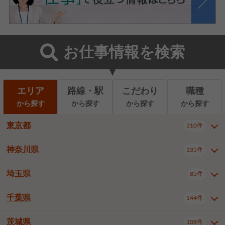
お仕事情報を検索
エリア
路線・駅
こだわり
職種
から探す
から探す
から探す
から探す
東京都
310件
神奈川県
135件
東京都全域
千代田区
310件
22件
中央区
港区
新宿区
11件
8件
27件
埼玉県
85件
神奈川県全域
横浜市西区
135件
29件
文京区
台東区
墨田区
3件
7件
9件
横浜市中区
横浜市磯子区
6件
1件
千葉県
144件
埼玉県全域
さいたま市北区
85件
2件
江東区
品川区
目黒区
6件
11件
5件
横浜市金沢区
横浜市港北区
2件
4件
さいたま市大宮区
さいたま市見沼区
10件
2件
茨城県
大田区
世田谷区
渋谷区
108件
4件
9件
22件
千葉県全域
千葉市中央区
144件
17件