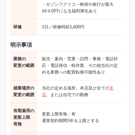
・セゾンフクリコ～映画や旅行が最大
66％OFFになる福利厚生あり
研修
1日／研修時給1,600円
明示事項
業務の
販売・案内・営業・訪問・事務・電話対
変更の範囲
応・電話発信・軽作業、その他当社の定
める業務への配置転換可能性あり
就業場所の
当社の定める場所、本店及び全ての
支
変更の範囲
店
、または自宅での勤務
有期雇用の
更新上限有無：有
更新上限
通算契約期間5年を上限とする
有無