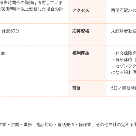
円 ※深夜時間帯の勤務は考慮していま
は実働8時間以上勤務した場合の計
アクセス
西明石駅バス
。
0 休憩60分
応募資格
未経験者歓
支給
福利厚生
・社会保険完
・有給休暇（
り
・セゾンフク
になる福利
研修
5日／研修時給
営業・訪問・事務・電話対応・電話発信・軽作業、その他当社の定める