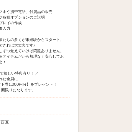
マホや携帯電話、付属品の販売
や各種オプションのご説明
プレイの作成
タ入力
輩たちの多くが未経験からスタート。
できれば大丈夫です♪
しずつ覚えていけば問題ありません。
るアイテムだから無理なく安心してお
よ！
加で嬉しい特典有り！ ／
れた全員に
ギフト券1,000円分】をプレゼント！
1回限りになります。
市西区