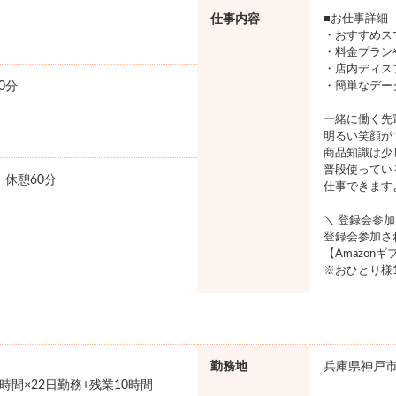
仕事内容
■お仕事詳細
・おすすめス
・料金プラン
・店内ディス
0分
・簡単なデー
一緒に働く先
明るい笑顔が
商品知識は少
普段使ってい
0 休憩60分
仕事できます
＼ 登録会参
登録会参加さ
【Amazon
※おひとり様
勤務地
兵庫県神戸
×8時間×22日勤務+残業10時間