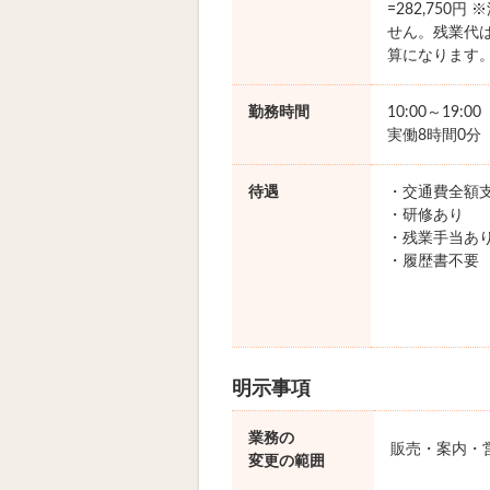
=282,750
せん。残業代
算になります
勤務時間
10:00～19:0
実働8時間0分
待遇
・交通費全額
・研修あり
・残業手当あ
・履歴書不要
明示事項
業務の
販売・案内・
変更の範囲