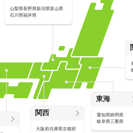
山梨県
長野県
新潟県
富山県
派遣・アルバイトのおすすめ求人特
石川県
福井県
家電量販店の派遣・バイト求人
東海
タッ
家電量販店で働くメリットをご紹介！
官
関西
愛知県
静岡県
岐阜県
三重県
大阪府
兵庫県
京都府