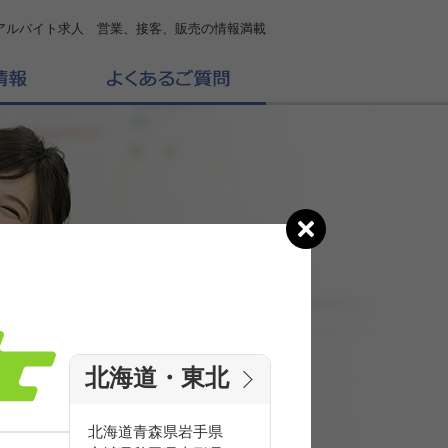
アルバイト求人 営業、接客、販売の情報満載
北海道・東北
の
求人を探す
北海道
青森県
岩手県