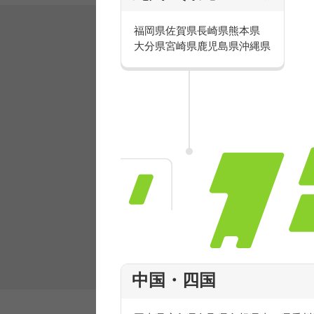
福岡県
佐賀県
長崎県
熊本県
大分県
宮崎県
鹿児島県
沖縄県
有名ブランドで楽しく働こう
人気を誇るブランドで 販売&店舗運営ス
フ積極採用中！
中国・四国