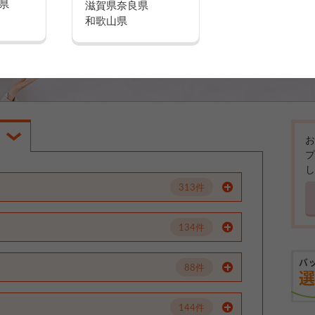
県
滋賀県
奈良県
和歌山県
お
プ
し
313件
134件
88件
144件