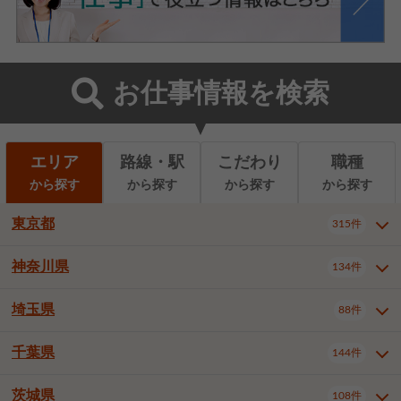
お仕事情報を検索
エリア
路線・駅
こだわり
職種
から探す
から探す
から探す
から探す
東京都
315件
神奈川県
134件
東京都全域
千代田区
中央区
315件
22件
9件
港区
新宿区
文京区
8件
26件
2件
埼玉県
88件
神奈川県全域
横浜市西区
134件
28件
台東区
墨田区
江東区
8件
9件
7件
横浜市中区
横浜市磯子区
6件
1件
千葉県
144件
埼玉県全域
さいたま市北区
88件
3件
品川区
目黒区
大田区
12件
5件
5件
横浜市金沢区
横浜市港北区
2件
4件
さいたま市大宮区
さいたま市見沼区
10件
2件
茨城県
世田谷区
渋谷区
中野区
108件
9件
22件
2件
千葉県全域
千葉市中央区
144件
17件