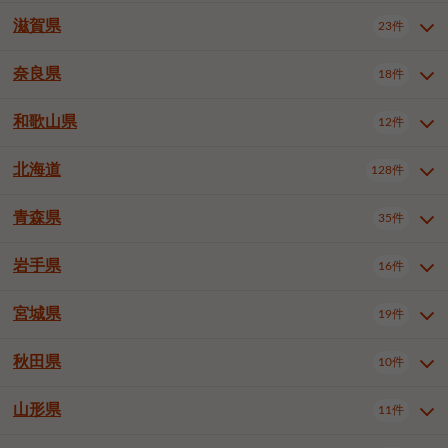
大阪市浪速区
大阪市生野区
5件
1件
神戸市兵庫区
神戸市長田区
3件
1件
一宮市
半田市
春日井市
3件
2件
3件
滋賀県
23件
京都府全域
京都市北区
31件
1件
大阪市城東区
大阪市阿倍野区
1件
2件
神戸市須磨区
神戸市垂水区
1件
9件
豊川市
津島市
豊田市
3件
1件
8件
京都市左京区
京都市中京区
2件
1件
奈良県
大阪市住吉区
大阪市西成区
18件
1件
1件
滋賀県全域
大津市
彦根市
23件
3件
1件
神戸市北区
神戸市中央区
4件
12件
安城市
西尾市
小牧市
5件
2件
1件
京都市下京区
京都市南区
10件
6件
大阪市住之江区
大阪市平野区
1件
1件
長浜市
近江八幡市
草津市
1件
1件
5件
和歌山県
神戸市西区
姫路市
尼崎市
12件
4件
6件
3件
奈良県全域
奈良市
大和高田市
稲沢市
18件
大府市
4件
知立市
1件
1件
1件
1件
京都市右京区
京都市伏見区
1件
2件
大阪市北区
大阪市中央区
59件
12件
守山市
甲賀市
湖南市
3件
2件
1件
明石市
西宮市
芦屋市
4件
7件
1件
大和郡山市
橿原市
桜井市
高浜市
1件
日進市
4件
長久手市
2件
1件
2件
2件
北海道
京都市山科区
京都市西京区
128件
1件
1件
和歌山県全域
和歌山市
海南市
12件
5件
1件
堺市堺区
堺市中区
堺市東区
1件
1件
2件
高島市
東近江市
蒲生郡竜王町
1件
4件
1件
伊丹市
加古川市
西脇市
3件
9件
1件
御所市
生駒市
香芝市
愛知郡東郷町
1件
丹羽郡扶桑町
2件
1件
6件
2件
宇治市
亀岡市
長岡京市
1件
2件
1件
橋本市
有田市
御坊市
1件
1件
1件
堺市西区
堺市北区
堺市美原区
2件
2件
1件
青森県
35件
北海道全域
札幌市中央区
128件
23件
宝塚市
三木市
川西市
2件
2件
1件
生駒郡斑鳩町
北葛城郡上牧町
知多郡東浦町
1件
額田郡幸田町
1件
4件
2件
八幡市
2件
岩出市
3件
岸和田市
豊中市
吹田市
4件
5件
1件
札幌市北区
札幌市東区
19件
4件
三田市
加西市
丹波篠山市
1件
1件
1件
岩手県
16件
青森県全域
青森市
弘前市
35件
14件
7件
泉大津市
高槻市
守口市
1件
5件
1件
札幌市白石区
札幌市豊平区
4件
8件
加東市
たつの市
神崎郡福崎町
2件
1件
1件
八戸市
三沢市
むつ市
9件
3件
2件
宮城県
19件
岩手県全域
盛岡市
花巻市
枚方市
16件
茨木市
8件
八尾市
1件
5件
4件
3件
札幌市西区
札幌市厚別区
16件
4件
揖保郡太子町
1件
北上市
一関市
奥州市
泉佐野市
2件
富田林市
1件
寝屋川市
4件
3件
2件
4件
秋田県
札幌市手稲区
札幌市清田区
10件
2件
5件
宮城県全域
仙台市青葉区
19件
6件
河内長野市
松原市
大東市
1件
1件
1件
函館市
小樽市
旭川市
4件
1件
10件
仙台市宮城野区
仙台市太白区
3件
1件
山形県
11件
秋田県全域
秋田市
大館市
10件
6件
2件
和泉市
箕面市
柏原市
11件
5件
1件
釧路市
帯広市
北見市
2件
2件
4件
仙台市泉区
名取市
多賀城市
3件
1件
1件