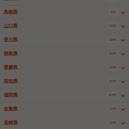
岡山市南区
倉敷市
津山市
6件
19件
7件
下伊那郡喬木村
木曽郡木曽町
1件
5件
広島市南区
広島市西区
10件
4件
島根県
8件
鳥取県全域
鳥取市
米子市
11件
2件
5件
笠岡市
総社市
瀬戸内市
1件
1件
1件
東筑摩郡麻績村
東筑摩郡山形村
1件
4件
広島市安佐南区
呉市
三原市
6件
2件
4件
倉吉市
西伯郡日吉津村
1件
3件
山口県
34件
島根県全域
松江市
出雲市
埴科郡坂城町
8件
5件
3件
1件
尾道市
福山市
東広島市
1件
12件
4件
香川県
廿日市市
安芸郡府中町
53件
1件
2件
山口県全域
下関市
宇部市
34件
7件
2件
安芸郡海田町
1件
山口市
防府市
下松市
9件
1件
6件
徳島県
20件
香川県全域
高松市
丸亀市
53件
42件
6件
岩国市
柳井市
周南市
4件
1件
1件
観音寺市
さぬき市
三豊市
1件
1件
1件
愛媛県
26件
徳島県全域
徳島市
阿南市
20件
13件
4件
山陽小野田市
3件
綾歌郡綾川町
2件
海部郡美波町
板野郡藍住町
1件
2件
高知県
20件
愛媛県全域
松山市
今治市
26件
13件
3件
宇和島市
新居浜市
西条市
1件
4件
1件
福岡県
83件
高知県全域
高知市
土佐市
20件
19件
1件
大洲市
四国中央市
東温市
1件
2件
1件
佐賀県
11件
福岡県全域
北九州市若松区
83件
1件
北九州市小倉北区
北九州市小倉南区
3件
3件
長崎県
13件
佐賀県全域
佐賀市
唐津市
11件
9件
1件