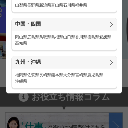
山梨県
長野県
新潟県
富山県
石川県
福井県
中国・四国
岡山県
広島県
鳥取県
島根県
山口県
香川県
徳島県
愛媛県
高知県
九州・沖縄
家電量販店の派遣・バイト求人
家電量販店で働くメリットをご紹介！
福岡県
佐賀県
長崎県
熊本県
大分県
宮崎県
鹿児島県
沖縄県
お役立ち情報コラム