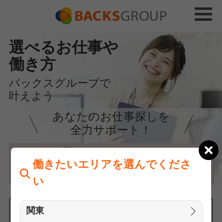
選べるお仕事や
働き方
バックスグループで
叶えよう
あなたのお仕事探しを
全力サポート！
はじめての方へ
働きたいエリアを選んでくださ
まずは相談
い
関東
働きたいエリアを選んでください