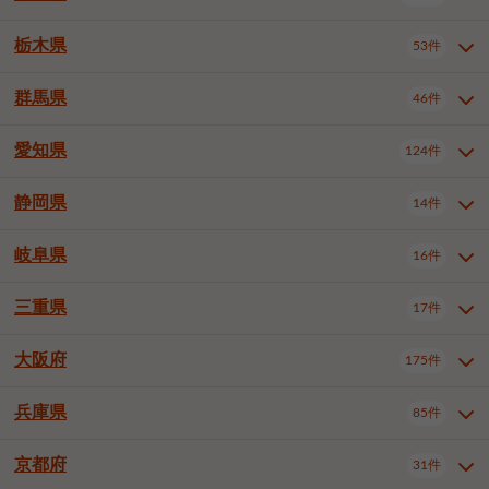
横浜市戸塚区
横浜市港南区
2件
6件
さいたま市浦和区
さいたま市緑区
3件
1件
杉並区
豊島区
北区
12件
61件
4件
千葉市花見川区
千葉市稲毛区
4件
3件
栃木県
横浜市旭区
横浜市泉区
53件
4件
2件
茨城県全域
水戸市
日立市
108件
25件
6件
川越市
熊谷市
川口市
6件
1件
7件
荒川区
板橋区
練馬区
1件
3件
5件
千葉市若葉区
千葉市緑区
2件
2件
横浜市青葉区
横浜市都筑区
4件
7件
土浦市
古河市
石岡市
5件
3件
4件
群馬県
所沢市
飯能市
本庄市
46件
5件
1件
2件
栃木県全域
宇都宮市
足利市
53件
27件
2件
足立区
葛飾区
江戸川区
11件
6件
4件
千葉市美浜区
市川市
船橋市
9件
9件
8件
川崎市川崎区
川崎市幸区
8件
8件
龍ケ崎市
常陸太田市
北茨城市
1件
2件
1件
東松山市
春日部市
狭山市
3件
7件
2件
佐野市
日光市
小山市
6件
1件
5件
八王子市
立川市
武蔵野市
8件
16件
7件
愛知県
木更津市
松戸市
野田市
124件
7件
8件
4件
群馬県全域
前橋市
高崎市
46件
7件
17件
川崎市中原区
川崎市高津区
1件
1件
笠間市
取手市
牛久市
1件
2件
6件
羽生市
鴻巣市
深谷市
3件
2件
1件
真岡市
大田原市
那須塩原市
1件
3件
3件
三鷹市
青梅市
1件
2件
茂原市
成田市
佐倉市
5件
5件
1件
桐生市
伊勢崎市
太田市
1件
6件
7件
川崎市宮前区
川崎市麻生区
1件
1件
静岡県
つくば市
ひたちなか市
14件
17件
10件
愛知県全域
名古屋市千種区
124件
1件
上尾市
越谷市
蕨市
2件
5件
1件
さくら市
下野市
1件
1件
府中市（東京都）
昭島市
2件
2件
旭市
習志野市
柏市
1件
5件
15件
館林市
みどり市
1件
4件
相模原市緑区
相模原市南区
2件
2件
鹿嶋市
守谷市
那珂市
1件
4件
2件
名古屋市東区
名古屋市西区
1件
7件
戸田市
入間市
朝霞市
3件
3件
1件
岐阜県
河内郡上三川町
下都賀郡壬生町
16件
2件
1件
静岡県全域
静岡市葵区
調布市
14件
町田市
小平市
3件
5件
9件
1件
市原市
流山市
八千代市
7件
6件
1件
北群馬郡吉岡町
邑楽郡千代田町
2件
1件
横須賀市
平塚市
鎌倉市
3件
13件
3件
稲敷市
神栖市
鉾田市
1件
10件
2件
名古屋市中村区
名古屋市中区
23件
3件
志木市
久喜市
富士見市
1件
3件
2件
静岡市駿河区
富士市
藤枝市
国分寺市
3件
清瀬市
1件
東久留米市
1件
2件
2件
1件
鴨川市
鎌ケ谷市
君津市
2件
1件
1件
三重県
17件
岐阜県全域
岐阜市
大垣市
藤沢市
16件
茅ヶ崎市
4件
秦野市
4件
13件
2件
1件
つくばみらい市
小美玉市
3件
1件
名古屋市昭和区
名古屋市瑞穂区
1件
1件
三郷市
蓮田市
坂戸市
3件
1件
2件
駿東郡清水町
浜松市中央区
多摩市
1件
稲城市
5件
1件
3件
浦安市
四街道市
印西市
3件
1件
9件
高山市
多治見市
羽島市
厚木市
1件
大和市
1件
伊勢原市
1件
2件
2件
2件
稲敷郡阿見町
1件
大阪府
名古屋市中川区
名古屋市港区
175件
1件
4件
三重県全域
津市
四日市市
幸手市
17件
児玉郡上里町
3件
2件
1件
1件
白井市
富里市
山武市
2件
2件
2件
土岐市
各務原市
可児市
海老名市
1件
座間市
1件
1件
1件
2件
名古屋市南区
名古屋市守山区
2件
1件
桑名市
鈴鹿市
員弁郡東員町
3件
6件
1件
兵庫県
85件
大阪府全域
大阪市西区
いすみ市
175件
長生郡長生村
2件
1件
1件
本巣市
本巣郡北方町
1件
1件
名古屋市緑区
名古屋市名東区
5件
1件
多気郡明和町
2件
大阪市港区
大阪市天王寺区
1件
1件
京都府
31件
兵庫県全域
神戸市東灘区
85件
4件
名古屋市天白区
豊橋市
岡崎市
1件
6件
16件