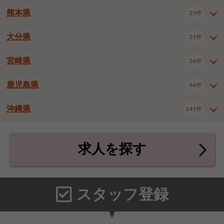
北九州市八幡東区
北九州市八幡西区
3件
3件
武雄市
1件
熊本県
25件
長崎県全域
長崎市
佐世保市
13件
3件
5件
福岡市東区
福岡市博多区
4件
16件
島原市
諫早市
大村市
1件
1件
1件
大分県
福岡市中央区
福岡市西区
21件
8件
3件
熊本県全域
熊本市中央区
25件
7件
西彼杵郡時津町
2件
福岡市城南区
福岡市早良区
1件
2件
熊本市西区
熊本市南区
1件
2件
宮崎県
26件
大分県全域
大分市
別府市
21件
17件
1件
大牟田市
久留米市
直方市
2件
7件
1件
熊本市北区
八代市
人吉市
1件
2件
1件
中津市
3件
鹿児島県
46件
宮崎県全域
宮崎市
都城市
26件
14件
9件
飯塚市
田川市
八女市
1件
1件
1件
荒尾市
宇土市
宇城市
2件
1件
1件
延岡市
日南市
日向市
1件
1件
1件
行橋市
小郡市
筑紫野市
2件
3件
3件
沖縄県
合志市
菊池郡菊陽町
141件
1件
4件
鹿児島県全域
鹿児島市
46件
25件
春日市
大野城市
宗像市
3件
1件
1件
上益城郡御船町
2件
鹿屋市
阿久根市
出水市
6件
1件
3件
沖縄県全域
那覇市
宜野湾市
141件
32件
7件
太宰府市
福津市
糟屋郡志免町
1件
1件
3件
求人を探す
薩摩川内市
日置市
曽於市
4件
1件
1件
石垣市
浦添市
名護市
2件
24件
6件
糟屋郡新宮町
糟屋郡久山町
2件
2件
霧島市
南さつま市
姶良市
3件
1件
1件
糸満市
沖縄市
豊見城市
3件
8件
9件
那珂川市
1件
うるま市
宮古島市
南城市
18件
2件
3件
スタッフ登録
国頭郡本部町
国頭郡金武町
1件
2件
中頭郡読谷村
中頭郡北谷町
3件
6件