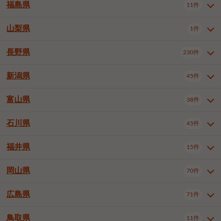
大仙市
2件
福島県
11件
羽曳野市
門真市
摂津市
2件
3件
1件
山形県全域
山形市
米沢市
11件
5件
1件
岩見沢市
網走市
苫小牧市
3件
1件
3件
柴田郡大河原町
宮城郡利府町
1件
1件
高石市
藤井寺市
東大阪市
1件
1件
7件
鶴岡市
新庄市
上山市
1件
1件
2件
江別市
紋別市
千歳市
3件
1件
2件
山梨県
富谷市
1件
2件
福島県全域
福島市
会津若松市
11件
3件
1件
泉南市
四條畷市
大阪狭山市
2件
2件
1件
天童市
1件
恵庭市
北広島市
紋別郡遠軽町
3件
1件
1件
郡山市
いわき市
5件
2件
長野県
230件
山梨県全域
中巨摩郡昭和町
1件
1件
釧路郡釧路町
厚岸郡厚岸町
1件
1件
新潟県
45件
長野県全域
長野市
松本市
230件
63件
40件
上田市
岡谷市
飯田市
19件
3件
20件
富山県
38件
新潟県全域
新潟市東区
45件
2件
諏訪市
須坂市
小諸市
5件
13件
4件
新潟市中央区
新潟市江南区
12件
3件
石川県
45件
富山県全域
富山市
高岡市
38件
27件
5件
伊那市
駒ヶ根市
中野市
6件
6件
2件
新潟市西区
長岡市
柏崎市
4件
11件
1件
砺波市
小矢部市
射水市
1件
2件
3件
福井県
大町市
飯山市
茅野市
15件
1件
5件
2件
石川県全域
金沢市
小松市
45件
22件
4件
新発田市
小千谷市
見附市
3件
1件
1件
塩尻市
佐久市
千曲市
2件
12件
4件
白山市
野々市市
6件
13件
岡山県
燕市
上越市
佐渡市
70件
3件
3件
1件
福井県全域
福井市
越前市
15件
12件
3件
安曇野市
北佐久郡軽井沢町
2件
4件
広島県
71件
岡山県全域
岡山市北区
70件
27件
諏訪郡下諏訪町
諏訪郡富士見町
1件
1件
岡山市中区
岡山市東区
6件
2件
上伊那郡箕輪町
上伊那郡宮田村
2件
1件
鳥取県
11件
広島県全域
広島市中区
71件
24件