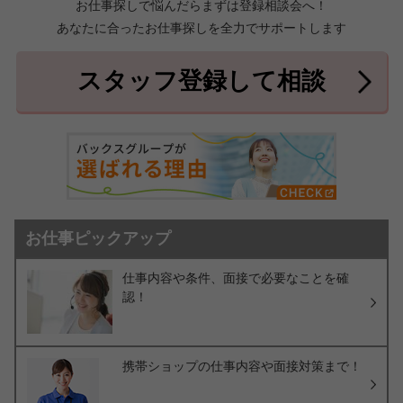
お仕事探しで悩んだらまずは登録相談会へ！
あなたに合ったお仕事探しを全力でサポートします
中頭郡北中城村
中頭郡中城村
7件
2件
中頭郡西原町
島尻郡与那原町
2件
1件
スタッフ登録して相談
島尻郡南風原町
3件
お仕事ピックアップ
仕事内容や条件、面接で必要なことを確
認！
携帯ショップの仕事内容や面接対策まで！