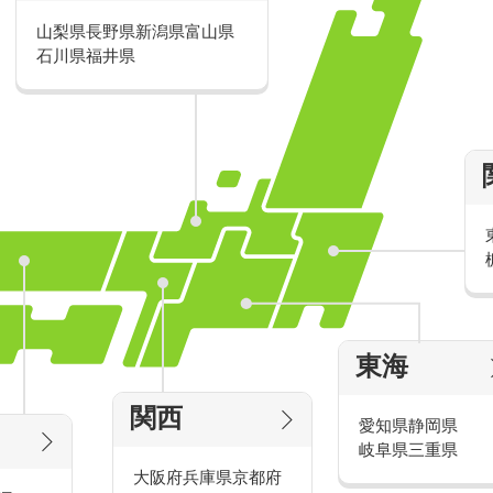
山梨県
長野県
新潟県
富山県
派遣・アルバイトのおすすめ求人特
石川県
福井県
家電量販店の派遣・バイト求人
東海
タッ
家電量販店で働くメリットをご紹介！
官
関西
愛知県
静岡県
岐阜県
三重県
大阪府
兵庫県
京都府