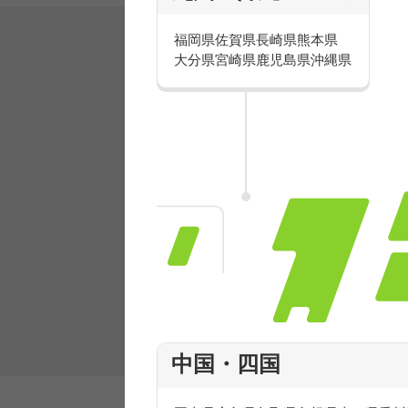
福岡県
佐賀県
長崎県
熊本県
大分県
宮崎県
鹿児島県
沖縄県
有名ブランドで楽しく働こう
人気を誇るブランドで 販売&店舗運営ス
フ積極採用中！
中国・四国