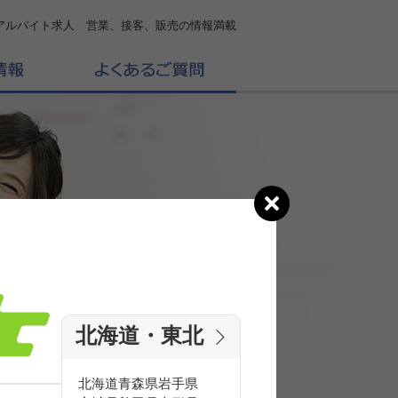
アルバイト求人 営業、接客、販売の情報満載
北海道・東北
の
求人を探す
北海道
青森県
岩手県