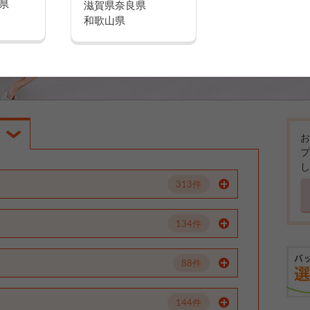
県
滋賀県
奈良県
和歌山県
お
プ
し
313件
134件
88件
144件