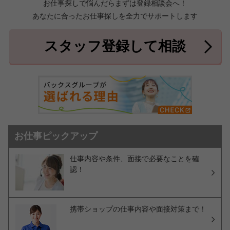
お仕事探しで悩んだらまずは登録相談会へ！
あなたに合ったお仕事探しを全力でサポートします
中頭郡北中城村
中頭郡中城村
7件
2件
中頭郡西原町
島尻郡与那原町
2件
1件
スタッフ登録して相談
島尻郡南風原町
3件
お仕事ピックアップ
仕事内容や条件、面接で必要なことを確
認！
携帯ショップの仕事内容や面接対策まで！