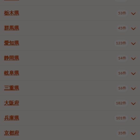
横浜市戸塚区
横浜市港南区
2件
6件
さいたま市浦和区
さいたま市緑区
3件
1件
中野区
杉並区
豊島区
2件
13件
61件
千葉市花見川区
千葉市稲毛区
4件
3件
栃木県
横浜市旭区
横浜市泉区
53件
4件
2件
茨城県全域
水戸市
日立市
108件
25件
6件
川越市
熊谷市
川口市
6件
1件
6件
北区
荒川区
板橋区
3件
1件
3件
千葉市若葉区
千葉市緑区
2件
2件
横浜市青葉区
横浜市都筑区
4件
7件
土浦市
古河市
石岡市
5件
3件
4件
群馬県
所沢市
飯能市
本庄市
45件
5件
1件
2件
栃木県全域
宇都宮市
足利市
53件
27件
2件
練馬区
足立区
葛飾区
5件
11件
5件
千葉市美浜区
市川市
船橋市
9件
9件
8件
川崎市川崎区
川崎市幸区
8件
8件
龍ケ崎市
常陸太田市
北茨城市
1件
2件
1件
東松山市
春日部市
狭山市
3件
7件
2件
佐野市
日光市
小山市
6件
1件
5件
江戸川区
八王子市
立川市
4件
8件
16件
愛知県
木更津市
松戸市
野田市
123件
7件
8件
4件
群馬県全域
前橋市
高崎市
45件
7件
16件
川崎市中原区
川崎市高津区
1件
1件
笠間市
取手市
牛久市
1件
2件
6件
羽生市
鴻巣市
深谷市
3件
2件
1件
真岡市
大田原市
那須塩原市
1件
3件
3件
武蔵野市
三鷹市
青梅市
7件
1件
1件
茂原市
成田市
佐倉市
5件
5件
1件
桐生市
伊勢崎市
太田市
1件
6件
7件
川崎市宮前区
川崎市麻生区
1件
1件
静岡県
つくば市
ひたちなか市
14件
17件
10件
愛知県全域
名古屋市千種区
123件
1件
上尾市
越谷市
蕨市
2件
5件
1件
さくら市
下野市
1件
1件
府中市（東京都）
昭島市
2件
2件
旭市
習志野市
柏市
1件
5件
15件
館林市
みどり市
1件
4件
相模原市緑区
相模原市南区
2件
2件
鹿嶋市
守谷市
那珂市
1件
4件
2件
名古屋市東区
名古屋市西区
1件
7件
戸田市
入間市
朝霞市
2件
3件
1件
岐阜県
河内郡上三川町
下都賀郡壬生町
16件
2件
1件
静岡県全域
静岡市葵区
調布市
14件
町田市
国分寺市
3件
4件
9件
2件
市原市
流山市
八千代市
7件
6件
1件
北群馬郡吉岡町
邑楽郡千代田町
2件
1件
横須賀市
平塚市
鎌倉市
3件
13件
3件
稲敷市
神栖市
鉾田市
1件
10件
2件
名古屋市中村区
名古屋市中区
22件
3件
志木市
久喜市
富士見市
1件
3件
2件
静岡市駿河区
富士市
藤枝市
清瀬市
3件
東久留米市
1件
多摩市
1件
2件
1件
1件
鴨川市
鎌ケ谷市
君津市
2件
1件
1件
三重県
16件
岐阜県全域
岐阜市
大垣市
藤沢市
16件
茅ヶ崎市
4件
秦野市
4件
13件
2件
1件
つくばみらい市
小美玉市
3件
1件
名古屋市昭和区
名古屋市瑞穂区
1件
1件
三郷市
蓮田市
坂戸市
3件
1件
2件
駿東郡清水町
浜松市中央区
稲城市
1件
5件
2件
浦安市
四街道市
印西市
3件
1件
9件
高山市
多治見市
羽島市
厚木市
1件
大和市
1件
伊勢原市
1件
2件
2件
2件
稲敷郡阿見町
1件
大阪府
名古屋市中川区
名古屋市港区
182件
1件
4件
三重県全域
津市
四日市市
幸手市
16件
児玉郡上里町
3件
2件
1件
1件
白井市
富里市
山武市
2件
2件
2件
土岐市
各務原市
可児市
海老名市
1件
座間市
1件
1件
1件
2件
名古屋市南区
名古屋市守山区
2件
1件
桑名市
鈴鹿市
員弁郡東員町
2件
6件
1件
兵庫県
101件
大阪府全域
大阪市西区
いすみ市
182件
長生郡長生村
2件
1件
1件
本巣市
本巣郡北方町
1件
1件
名古屋市緑区
名古屋市名東区
5件
1件
多気郡明和町
2件
大阪市港区
大阪市天王寺区
1件
1件
京都府
35件
兵庫県全域
神戸市東灘区
101件
4件
名古屋市天白区
豊橋市
岡崎市
1件
6件
16件