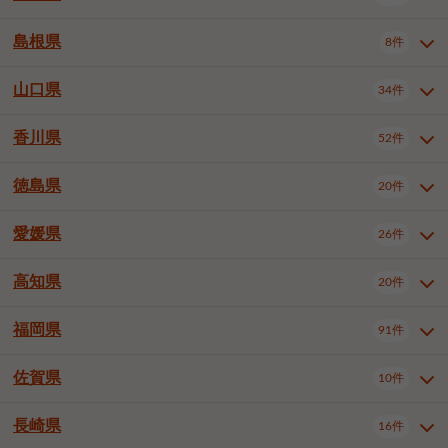
岡山市南区
倉敷市
津山市
6件
19件
7件
下伊那郡喬木村
木曽郡木曽町
1件
5件
広島市南区
広島市西区
10件
4件
島根県
8件
鳥取県全域
鳥取市
米子市
11件
2件
5件
笠岡市
総社市
瀬戸内市
1件
1件
1件
東筑摩郡麻績村
東筑摩郡山形村
1件
4件
広島市安佐南区
呉市
三原市
6件
2件
4件
倉吉市
西伯郡日吉津村
1件
3件
山口県
34件
島根県全域
松江市
出雲市
埴科郡坂城町
8件
5件
3件
1件
尾道市
福山市
東広島市
1件
12件
4件
香川県
廿日市市
安芸郡府中町
52件
1件
2件
山口県全域
下関市
宇部市
34件
7件
2件
安芸郡海田町
1件
山口市
防府市
下松市
9件
1件
6件
徳島県
20件
香川県全域
高松市
丸亀市
52件
41件
6件
岩国市
柳井市
周南市
4件
1件
1件
観音寺市
さぬき市
三豊市
1件
1件
1件
愛媛県
26件
徳島県全域
徳島市
阿南市
20件
13件
4件
山陽小野田市
3件
綾歌郡綾川町
2件
海部郡美波町
板野郡藍住町
1件
2件
高知県
20件
愛媛県全域
松山市
今治市
26件
13件
3件
宇和島市
新居浜市
西条市
1件
4件
1件
福岡県
91件
高知県全域
高知市
土佐市
20件
19件
1件
大洲市
四国中央市
東温市
1件
2件
1件
佐賀県
10件
福岡県全域
北九州市若松区
91件
2件
北九州市小倉北区
北九州市小倉南区
3件
3件
長崎県
16件
佐賀県全域
佐賀市
唐津市
10件
9件
1件