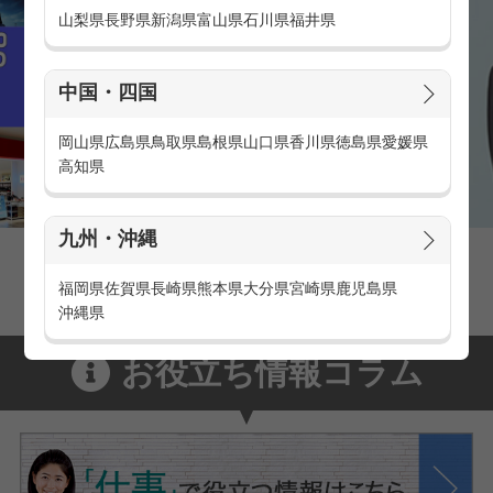
山梨県
長野県
新潟県
富山県
石川県
福井県
中国・四国
岡山県
広島県
鳥取県
島根県
山口県
香川県
徳島県
愛媛県
高知県
九州・沖縄
家電量販店の派遣・バイト求人
家電量販店で働くメリットをご紹介！
福岡県
佐賀県
長崎県
熊本県
大分県
宮崎県
鹿児島県
沖縄県
お役立ち情報コラム