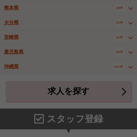
北九州市八幡東区
北九州市八幡西区
3件
3件
熊本県
28件
長崎県全域
長崎市
佐世保市
16件
4件
6件
福岡市東区
福岡市博多区
4件
17件
島原市
諫早市
大村市
1件
2件
1件
大分県
福岡市中央区
福岡市西区
20件
9件
3件
熊本県全域
熊本市中央区
28件
7件
西彼杵郡時津町
2件
福岡市城南区
福岡市早良区
1件
2件
熊本市西区
熊本市南区
1件
2件
宮崎県
26件
大分県全域
大分市
別府市
20件
16件
1件
大牟田市
久留米市
直方市
2件
6件
1件
熊本市北区
八代市
人吉市
1件
1件
2件
中津市
3件
鹿児島県
46件
宮崎県全域
宮崎市
都城市
26件
14件
9件
飯塚市
田川市
八女市
1件
3件
1件
荒尾市
山鹿市
菊池市
2件
1件
1件
延岡市
日南市
日向市
1件
1件
1件
行橋市
中間市
小郡市
2件
1件
3件
沖縄県
宇土市
宇城市
天草市
141件
1件
1件
1件
鹿児島県全域
鹿児島市
46件
25件
筑紫野市
春日市
大野城市
3件
4件
1件
合志市
菊池郡菊陽町
1件
4件
鹿屋市
阿久根市
出水市
6件
1件
3件
沖縄県全域
那覇市
宜野湾市
141件
32件
7件
宗像市
太宰府市
福津市
1件
1件
1件
上益城郡御船町
2件
求人を探す
薩摩川内市
日置市
曽於市
4件
1件
1件
石垣市
浦添市
名護市
2件
24件
6件
糟屋郡志免町
糟屋郡新宮町
4件
2件
霧島市
南さつま市
姶良市
3件
1件
1件
糸満市
沖縄市
豊見城市
3件
8件
9件
糟屋郡久山町
那珂川市
3件
1件
うるま市
宮古島市
南城市
18件
2件
3件
スタッフ登録
国頭郡本部町
国頭郡金武町
1件
2件
中頭郡読谷村
中頭郡北谷町
3件
6件