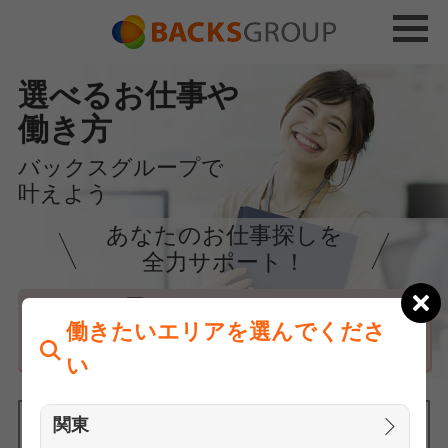
選べるお仕事や
働き方
バックスグループで
叶えよう
あなたのお仕事探しを
全力サポート！
はじめての方へ
働きたいエリアを選んでくださ
まずは相談
い
関東
働きたいエリアを選んでください