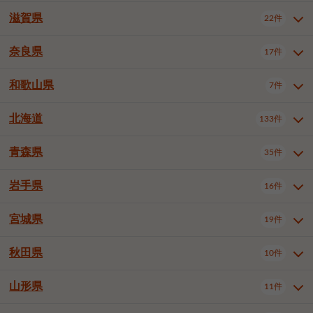
大阪市浪速区
大阪市東淀川区
4件
1件
神戸市兵庫区
神戸市長田区
2件
1件
一宮市
半田市
春日井市
3件
2件
3件
滋賀県
22件
京都府全域
京都市北区
35件
1件
大阪市生野区
大阪市阿倍野区
1件
2件
神戸市須磨区
神戸市垂水区
1件
11件
豊川市
津島市
豊田市
3件
1件
8件
京都市左京区
京都市中京区
2件
2件
奈良県
大阪市住吉区
大阪市西成区
17件
1件
1件
滋賀県全域
大津市
彦根市
22件
3件
1件
神戸市北区
神戸市中央区
4件
14件
安城市
西尾市
小牧市
5件
2件
1件
京都市下京区
京都市南区
10件
6件
大阪市鶴見区
大阪市住之江区
1件
1件
長浜市
近江八幡市
草津市
1件
2件
3件
和歌山県
神戸市西区
姫路市
尼崎市
7件
4件
7件
6件
奈良県全域
奈良市
大和高田市
稲沢市
17件
大府市
4件
知立市
1件
1件
1件
1件
京都市右京区
京都市伏見区
1件
2件
大阪市平野区
大阪市北区
2件
58件
守山市
甲賀市
湖南市
4件
2件
1件
明石市
西宮市
洲本市
6件
8件
1件
大和郡山市
橿原市
桜井市
高浜市
1件
日進市
4件
長久手市
2件
1件
2件
2件
北海道
京都市山科区
京都市西京区
133件
1件
1件
和歌山県全域
和歌山市
橋本市
7件
2件
1件
大阪市中央区
堺市堺区
13件
2件
東近江市
蒲生郡竜王町
4件
1件
芦屋市
伊丹市
豊岡市
1件
3件
1件
御所市
生駒市
香芝市
愛知郡東郷町
1件
丹羽郡扶桑町
1件
1件
6件
2件
福知山市
舞鶴市
綾部市
1件
1件
1件
御坊市
田辺市
岩出市
1件
1件
2件
堺市中区
堺市東区
堺市西区
1件
1件
2件
青森県
35件
北海道全域
札幌市中央区
133件
27件
加古川市
西脇市
宝塚市
11件
1件
2件
生駒郡斑鳩町
北葛城郡上牧町
知多郡東浦町
1件
額田郡幸田町
1件
4件
2件
宇治市
亀岡市
長岡京市
1件
2件
1件
堺市南区
堺市北区
堺市美原区
1件
2件
1件
札幌市北区
札幌市東区
19件
4件
三木市
川西市
三田市
2件
1件
1件
岩手県
16件
青森県全域
青森市
弘前市
35件
14件
7件
八幡市
2件
岸和田市
豊中市
吹田市
4件
6件
1件
札幌市白石区
札幌市豊平区
4件
8件
加西市
丹波篠山市
丹波市
1件
1件
1件
八戸市
三沢市
むつ市
9件
3件
2件
宮城県
19件
岩手県全域
盛岡市
花巻市
泉大津市
16件
高槻市
8件
守口市
1件
1件
5件
1件
札幌市西区
札幌市厚別区
17件
4件
宍粟市
加東市
たつの市
1件
2件
1件
北上市
一関市
奥州市
枚方市
2件
茨木市
1件
八尾市
4件
7件
4件
5件
秋田県
札幌市手稲区
札幌市清田区
10件
2件
5件
宮城県全域
仙台市青葉区
神崎郡福崎町
19件
揖保郡太子町
6件
1件
1件
泉佐野市
富田林市
寝屋川市
3件
2件
4件
函館市
小樽市
旭川市
4件
1件
10件
仙台市宮城野区
仙台市太白区
3件
1件
山形県
11件
秋田県全域
秋田市
大館市
10件
6件
2件
河内長野市
松原市
大東市
1件
1件
1件
釧路市
帯広市
北見市
2件
2件
4件
仙台市泉区
名取市
多賀城市
3件
1件
1件