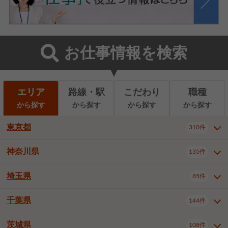
お仕事情報を検索
エリア
路線・駅
こだわり
職種
から探す
から探す
から探す
から探す
東京都
310件
神奈川県
135件
東京都全域
千代田区
310件
22件
中央区
港区
新宿区
11件
8件
27件
埼玉県
85件
神奈川県全域
横浜市西区
135件
29件
文京区
台東区
墨田区
3件
7件
9件
横浜市中区
横浜市磯子区
6件
1件
千葉県
144件
埼玉県全域
さいたま市北区
85件
2件
江東区
品川区
目黒区
6件
11件
5件
横浜市金沢区
横浜市港北区
2件
4件
さいたま市大宮区
さいたま市見沼区
10件
2件
茨城県
大田区
世田谷区
渋谷区
108件
4件
9件
22件
千葉県全域
千葉市中央区
144件
17件