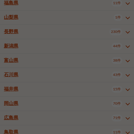
大仙市
2件
福島県
11件
和泉市
箕面市
柏原市
12件
5件
1件
山形県全域
山形市
米沢市
11件
5件
1件
岩見沢市
網走市
苫小牧市
3件
1件
3件
柴田郡大河原町
宮城郡利府町
1件
1件
羽曳野市
門真市
摂津市
2件
3件
1件
鶴岡市
新庄市
上山市
1件
1件
2件
江別市
紋別市
千歳市
3件
1件
2件
山梨県
富谷市
1件
2件
福島県全域
福島市
会津若松市
11件
3件
1件
高石市
藤井寺市
東大阪市
1件
1件
7件
天童市
1件
恵庭市
北広島市
紋別郡遠軽町
3件
1件
1件
郡山市
いわき市
5件
2件
長野県
230件
山梨県全域
中巨摩郡昭和町
1件
1件
泉南市
四條畷市
大阪狭山市
1件
2件
1件
釧路郡釧路町
厚岸郡厚岸町
1件
1件
新潟県
44件
長野県全域
長野市
松本市
230件
63件
40件
上田市
岡谷市
飯田市
19件
3件
20件
富山県
38件
新潟県全域
新潟市東区
44件
2件
諏訪市
須坂市
小諸市
5件
13件
4件
新潟市中央区
新潟市江南区
11件
3件
石川県
43件
富山県全域
富山市
高岡市
38件
27件
5件
伊那市
駒ヶ根市
中野市
6件
6件
2件
新潟市西区
長岡市
柏崎市
4件
11件
1件
砺波市
小矢部市
射水市
1件
2件
3件
福井県
大町市
飯山市
茅野市
15件
1件
5件
2件
石川県全域
金沢市
小松市
43件
22件
4件
新発田市
小千谷市
見附市
3件
1件
1件
塩尻市
佐久市
千曲市
2件
12件
4件
白山市
野々市市
4件
13件
岡山県
燕市
上越市
佐渡市
70件
3件
3件
1件
福井県全域
福井市
越前市
15件
12件
3件
安曇野市
北佐久郡軽井沢町
2件
4件
広島県
71件
岡山県全域
岡山市北区
70件
27件
諏訪郡下諏訪町
諏訪郡富士見町
1件
1件
岡山市中区
岡山市東区
6件
2件
上伊那郡箕輪町
上伊那郡宮田村
2件
1件
鳥取県
11件
広島県全域
広島市中区
71件
24件