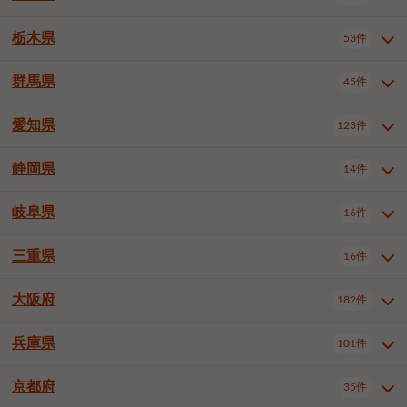
横浜市戸塚区
横浜市港南区
2件
6件
さいたま市浦和区
さいたま市緑区
3件
1件
中野区
杉並区
豊島区
2件
13件
61件
千葉市花見川区
千葉市稲毛区
4件
3件
栃木県
横浜市旭区
横浜市泉区
53件
4件
2件
茨城県全域
水戸市
日立市
108件
25件
6件
川越市
熊谷市
川口市
6件
1件
6件
北区
荒川区
板橋区
3件
1件
3件
千葉市若葉区
千葉市緑区
2件
2件
横浜市青葉区
横浜市都筑区
4件
7件
土浦市
古河市
石岡市
5件
3件
4件
群馬県
所沢市
飯能市
本庄市
45件
5件
1件
2件
栃木県全域
宇都宮市
足利市
53件
27件
2件
練馬区
足立区
葛飾区
5件
11件
5件
千葉市美浜区
市川市
船橋市
9件
9件
8件
川崎市川崎区
川崎市幸区
8件
8件
龍ケ崎市
常陸太田市
北茨城市
1件
2件
1件
東松山市
春日部市
狭山市
3件
7件
2件
佐野市
日光市
小山市
6件
1件
5件
江戸川区
八王子市
立川市
4件
8件
16件
愛知県
木更津市
松戸市
野田市
123件
7件
8件
4件
群馬県全域
前橋市
高崎市
45件
7件
16件
川崎市中原区
川崎市高津区
1件
1件
笠間市
取手市
牛久市
1件
2件
6件
羽生市
鴻巣市
深谷市
3件
2件
1件
真岡市
大田原市
那須塩原市
1件
3件
3件
武蔵野市
三鷹市
青梅市
7件
1件
1件
茂原市
成田市
佐倉市
5件
5件
1件
桐生市
伊勢崎市
太田市
1件
6件
7件
川崎市宮前区
川崎市麻生区
1件
1件
静岡県
つくば市
ひたちなか市
14件
17件
10件
愛知県全域
名古屋市千種区
123件
1件
上尾市
越谷市
蕨市
2件
5件
1件
さくら市
下野市
1件
1件
府中市（東京都）
昭島市
2件
2件
旭市
習志野市
柏市
1件
5件
15件
館林市
みどり市
1件
4件
相模原市緑区
相模原市南区
2件
2件
鹿嶋市
守谷市
那珂市
1件
4件
2件
名古屋市東区
名古屋市西区
1件
7件
戸田市
入間市
朝霞市
2件
3件
1件
岐阜県
河内郡上三川町
下都賀郡壬生町
16件
2件
1件
静岡県全域
静岡市葵区
調布市
14件
町田市
国分寺市
3件
4件
9件
2件
市原市
流山市
八千代市
7件
6件
1件
北群馬郡吉岡町
邑楽郡千代田町
2件
1件
横須賀市
平塚市
鎌倉市
3件
13件
3件
稲敷市
神栖市
鉾田市
1件
10件
2件
名古屋市中村区
名古屋市中区
22件
3件
志木市
久喜市
富士見市
1件
3件
2件
静岡市駿河区
富士市
藤枝市
清瀬市
3件
東久留米市
1件
多摩市
1件
2件
1件
1件
鴨川市
鎌ケ谷市
君津市
2件
1件
1件
三重県
16件
岐阜県全域
岐阜市
大垣市
藤沢市
16件
茅ヶ崎市
4件
秦野市
4件
13件
2件
1件
つくばみらい市
小美玉市
3件
1件
名古屋市昭和区
名古屋市瑞穂区
1件
1件
三郷市
蓮田市
坂戸市
3件
1件
2件
駿東郡清水町
浜松市中央区
稲城市
1件
5件
2件
浦安市
四街道市
印西市
3件
1件
9件
高山市
多治見市
羽島市
厚木市
1件
大和市
1件
伊勢原市
1件
2件
2件
2件
稲敷郡阿見町
1件
大阪府
名古屋市中川区
名古屋市港区
182件
1件
4件
三重県全域
津市
四日市市
幸手市
16件
児玉郡上里町
3件
2件
1件
1件
白井市
富里市
山武市
2件
2件
2件
土岐市
各務原市
可児市
海老名市
1件
座間市
1件
1件
1件
2件
名古屋市南区
名古屋市守山区
2件
1件
桑名市
鈴鹿市
員弁郡東員町
2件
6件
1件
兵庫県
101件
大阪府全域
大阪市西区
いすみ市
182件
長生郡長生村
2件
1件
1件
本巣市
本巣郡北方町
1件
1件
名古屋市緑区
名古屋市名東区
5件
1件
多気郡明和町
2件
大阪市港区
大阪市天王寺区
1件
1件
京都府
35件
兵庫県全域
神戸市東灘区
101件
4件
名古屋市天白区
豊橋市
岡崎市
1件
6件
16件