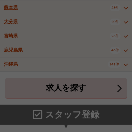
北九州市八幡東区
北九州市八幡西区
3件
3件
熊本県
28件
長崎県全域
長崎市
佐世保市
16件
4件
6件
福岡市東区
福岡市博多区
4件
17件
島原市
諫早市
大村市
1件
2件
1件
大分県
福岡市中央区
福岡市西区
20件
9件
3件
熊本県全域
熊本市中央区
28件
7件
西彼杵郡時津町
2件
福岡市城南区
福岡市早良区
1件
2件
熊本市西区
熊本市南区
1件
2件
宮崎県
26件
大分県全域
大分市
別府市
20件
16件
1件
大牟田市
久留米市
直方市
2件
6件
1件
熊本市北区
八代市
人吉市
1件
1件
2件
中津市
3件
鹿児島県
46件
宮崎県全域
宮崎市
都城市
26件
14件
9件
飯塚市
田川市
八女市
1件
3件
1件
荒尾市
山鹿市
菊池市
2件
1件
1件
延岡市
日南市
日向市
1件
1件
1件
行橋市
中間市
小郡市
2件
1件
3件
沖縄県
宇土市
宇城市
天草市
141件
1件
1件
1件
鹿児島県全域
鹿児島市
46件
25件
筑紫野市
春日市
大野城市
3件
4件
1件
合志市
菊池郡菊陽町
1件
4件
鹿屋市
阿久根市
出水市
6件
1件
3件
沖縄県全域
那覇市
宜野湾市
141件
32件
7件
宗像市
太宰府市
福津市
1件
1件
1件
上益城郡御船町
2件
求人を探す
薩摩川内市
日置市
曽於市
4件
1件
1件
石垣市
浦添市
名護市
2件
24件
6件
糟屋郡志免町
糟屋郡新宮町
4件
2件
霧島市
南さつま市
姶良市
3件
1件
1件
糸満市
沖縄市
豊見城市
3件
8件
9件
糟屋郡久山町
那珂川市
3件
1件
うるま市
宮古島市
南城市
18件
2件
3件
スタッフ登録
国頭郡本部町
国頭郡金武町
1件
2件
中頭郡読谷村
中頭郡北谷町
3件
6件