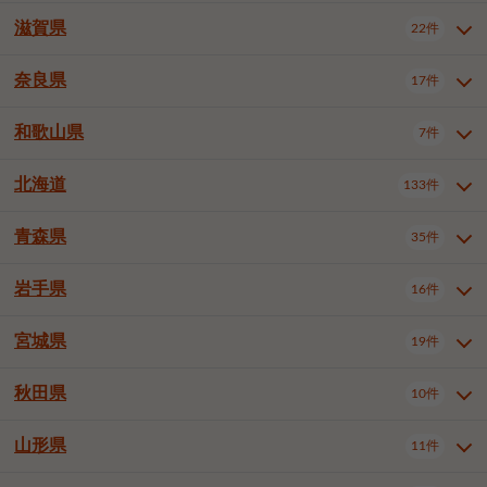
大阪市浪速区
大阪市東淀川区
4件
1件
神戸市兵庫区
神戸市長田区
2件
1件
一宮市
半田市
春日井市
3件
2件
3件
滋賀県
22件
京都府全域
京都市北区
35件
1件
大阪市生野区
大阪市阿倍野区
1件
2件
神戸市須磨区
神戸市垂水区
1件
11件
豊川市
津島市
豊田市
3件
1件
8件
京都市左京区
京都市中京区
2件
2件
奈良県
大阪市住吉区
大阪市西成区
17件
1件
1件
滋賀県全域
大津市
彦根市
22件
3件
1件
神戸市北区
神戸市中央区
4件
14件
安城市
西尾市
小牧市
5件
2件
1件
京都市下京区
京都市南区
10件
6件
大阪市鶴見区
大阪市住之江区
1件
1件
長浜市
近江八幡市
草津市
1件
2件
3件
和歌山県
神戸市西区
姫路市
尼崎市
7件
4件
7件
6件
奈良県全域
奈良市
大和高田市
稲沢市
17件
大府市
4件
知立市
1件
1件
1件
1件
京都市右京区
京都市伏見区
1件
2件
大阪市平野区
大阪市北区
2件
58件
守山市
甲賀市
湖南市
4件
2件
1件
明石市
西宮市
洲本市
6件
8件
1件
大和郡山市
橿原市
桜井市
高浜市
1件
日進市
4件
長久手市
2件
1件
2件
2件
北海道
京都市山科区
京都市西京区
133件
1件
1件
和歌山県全域
和歌山市
橋本市
7件
2件
1件
大阪市中央区
堺市堺区
13件
2件
東近江市
蒲生郡竜王町
4件
1件
芦屋市
伊丹市
豊岡市
1件
3件
1件
御所市
生駒市
香芝市
愛知郡東郷町
1件
丹羽郡扶桑町
1件
1件
6件
2件
福知山市
舞鶴市
綾部市
1件
1件
1件
御坊市
田辺市
岩出市
1件
1件
2件
堺市中区
堺市東区
堺市西区
1件
1件
2件
青森県
35件
北海道全域
札幌市中央区
133件
27件
加古川市
西脇市
宝塚市
11件
1件
2件
生駒郡斑鳩町
北葛城郡上牧町
知多郡東浦町
1件
額田郡幸田町
1件
4件
2件
宇治市
亀岡市
長岡京市
1件
2件
1件
堺市南区
堺市北区
堺市美原区
1件
2件
1件
札幌市北区
札幌市東区
19件
4件
三木市
川西市
三田市
2件
1件
1件
岩手県
16件
青森県全域
青森市
弘前市
35件
14件
7件
八幡市
2件
岸和田市
豊中市
吹田市
4件
6件
1件
札幌市白石区
札幌市豊平区
4件
8件
加西市
丹波篠山市
丹波市
1件
1件
1件
八戸市
三沢市
むつ市
9件
3件
2件
宮城県
19件
岩手県全域
盛岡市
花巻市
泉大津市
16件
高槻市
8件
守口市
1件
1件
5件
1件
札幌市西区
札幌市厚別区
17件
4件
宍粟市
加東市
たつの市
1件
2件
1件
北上市
一関市
奥州市
枚方市
2件
茨木市
1件
八尾市
4件
7件
4件
5件
秋田県
札幌市手稲区
札幌市清田区
10件
2件
5件
宮城県全域
仙台市青葉区
神崎郡福崎町
19件
揖保郡太子町
6件
1件
1件
泉佐野市
富田林市
寝屋川市
3件
2件
4件
函館市
小樽市
旭川市
4件
1件
10件
仙台市宮城野区
仙台市太白区
3件
1件
山形県
11件
秋田県全域
秋田市
大館市
10件
6件
2件
河内長野市
松原市
大東市
1件
1件
1件
釧路市
帯広市
北見市
2件
2件
4件
仙台市泉区
名取市
多賀城市
3件
1件
1件