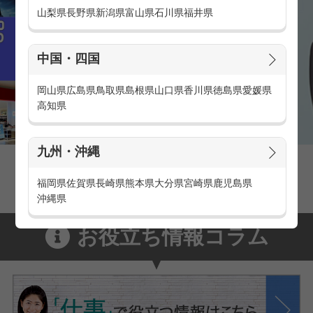
山梨県
長野県
新潟県
富山県
石川県
福井県
中国・四国
岡山県
広島県
鳥取県
島根県
山口県
香川県
徳島県
愛媛県
高知県
九州・沖縄
家電量販店の派遣・バイト求人
家電量販店で働くメリットをご紹介！
福岡県
佐賀県
長崎県
熊本県
大分県
宮崎県
鹿児島県
沖縄県
お役立ち情報コラム