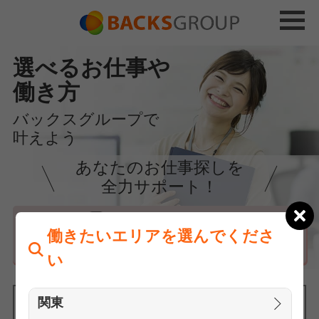
選べるお仕事や
働き方
バックスグループで
叶えよう
あなたのお仕事探しを
全力サポート！
はじめての方へ
働きたいエリアを選んでくださ
まずは相談
い
関東
働きたいエリアを選んでください