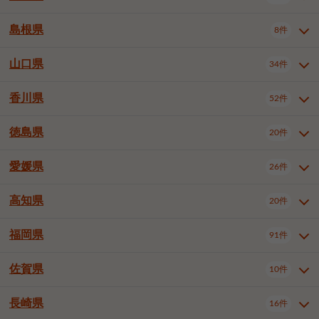
岡山市南区
倉敷市
津山市
6件
19件
7件
下伊那郡喬木村
木曽郡木曽町
1件
5件
広島市南区
広島市西区
10件
4件
島根県
8件
鳥取県全域
鳥取市
米子市
11件
2件
5件
笠岡市
総社市
瀬戸内市
1件
1件
1件
東筑摩郡麻績村
東筑摩郡山形村
1件
4件
広島市安佐南区
呉市
三原市
6件
2件
4件
倉吉市
西伯郡日吉津村
1件
3件
山口県
34件
島根県全域
松江市
出雲市
埴科郡坂城町
8件
5件
3件
1件
尾道市
福山市
東広島市
1件
12件
4件
香川県
廿日市市
安芸郡府中町
52件
1件
2件
山口県全域
下関市
宇部市
34件
7件
2件
安芸郡海田町
1件
山口市
防府市
下松市
9件
1件
6件
徳島県
20件
香川県全域
高松市
丸亀市
52件
41件
6件
岩国市
柳井市
周南市
4件
1件
1件
観音寺市
さぬき市
三豊市
1件
1件
1件
愛媛県
26件
徳島県全域
徳島市
阿南市
20件
13件
4件
山陽小野田市
3件
綾歌郡綾川町
2件
海部郡美波町
板野郡藍住町
1件
2件
高知県
20件
愛媛県全域
松山市
今治市
26件
13件
3件
宇和島市
新居浜市
西条市
1件
4件
1件
福岡県
91件
高知県全域
高知市
土佐市
20件
19件
1件
大洲市
四国中央市
東温市
1件
2件
1件
佐賀県
10件
福岡県全域
北九州市若松区
91件
2件
北九州市小倉北区
北九州市小倉南区
3件
3件
長崎県
16件
佐賀県全域
佐賀市
唐津市
10件
9件
1件