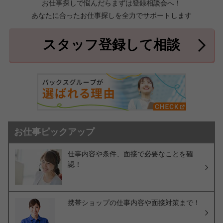
お仕事探しで悩んだらまずは登録相談会へ！
あなたに合ったお仕事探しを全力でサポートします
中頭郡北中城村
中頭郡中城村
7件
2件
中頭郡西原町
島尻郡与那原町
2件
1件
スタッフ登録して相談
島尻郡南風原町
3件
お仕事ピックアップ
仕事内容や条件、面接で必要なことを確
認！
携帯ショップの仕事内容や面接対策まで！