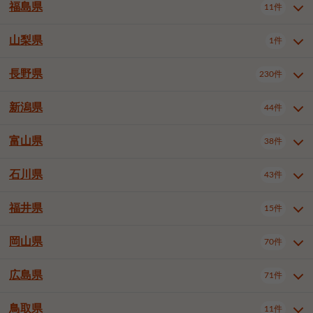
大仙市
2件
福島県
11件
和泉市
箕面市
柏原市
12件
5件
1件
山形県全域
山形市
米沢市
11件
5件
1件
岩見沢市
網走市
苫小牧市
3件
1件
3件
柴田郡大河原町
宮城郡利府町
1件
1件
羽曳野市
門真市
摂津市
2件
3件
1件
鶴岡市
新庄市
上山市
1件
1件
2件
江別市
紋別市
千歳市
3件
1件
2件
山梨県
富谷市
1件
2件
福島県全域
福島市
会津若松市
11件
3件
1件
高石市
藤井寺市
東大阪市
1件
1件
7件
天童市
1件
恵庭市
北広島市
紋別郡遠軽町
3件
1件
1件
郡山市
いわき市
5件
2件
長野県
230件
山梨県全域
中巨摩郡昭和町
1件
1件
泉南市
四條畷市
大阪狭山市
1件
2件
1件
釧路郡釧路町
厚岸郡厚岸町
1件
1件
新潟県
44件
長野県全域
長野市
松本市
230件
63件
40件
上田市
岡谷市
飯田市
19件
3件
20件
富山県
38件
新潟県全域
新潟市東区
44件
2件
諏訪市
須坂市
小諸市
5件
13件
4件
新潟市中央区
新潟市江南区
11件
3件
石川県
43件
富山県全域
富山市
高岡市
38件
27件
5件
伊那市
駒ヶ根市
中野市
6件
6件
2件
新潟市西区
長岡市
柏崎市
4件
11件
1件
砺波市
小矢部市
射水市
1件
2件
3件
福井県
大町市
飯山市
茅野市
15件
1件
5件
2件
石川県全域
金沢市
小松市
43件
22件
4件
新発田市
小千谷市
見附市
3件
1件
1件
塩尻市
佐久市
千曲市
2件
12件
4件
白山市
野々市市
4件
13件
岡山県
燕市
上越市
佐渡市
70件
3件
3件
1件
福井県全域
福井市
越前市
15件
12件
3件
安曇野市
北佐久郡軽井沢町
2件
4件
広島県
71件
岡山県全域
岡山市北区
70件
27件
諏訪郡下諏訪町
諏訪郡富士見町
1件
1件
岡山市中区
岡山市東区
6件
2件
上伊那郡箕輪町
上伊那郡宮田村
2件
1件
鳥取県
11件
広島県全域
広島市中区
71件
24件