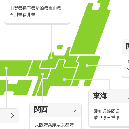
山梨県
長野県
新潟県
富山県
派遣・アルバイトのおすすめ求人特
石川県
福井県
家電量販店の派遣・バイト求人
東海
タッ
家電量販店で働くメリットをご紹介！
官
関西
愛知県
静岡県
岐阜県
三重県
大阪府
兵庫県
京都府