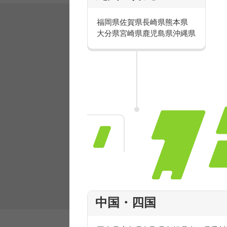
福岡県
佐賀県
長崎県
熊本県
大分県
宮崎県
鹿児島県
沖縄県
有名ブランドで楽しく働こう
人気を誇るブランドで 販売&店舗運営ス
フ積極採用中！
中国・四国