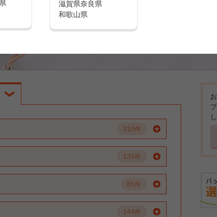
県
滋賀県
奈良県
和歌山県
お
プ
し
310件
135件
85件
144件