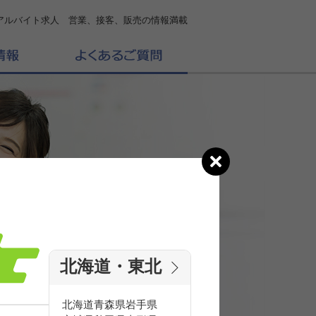
アルバイト求人 営業、接客、販売の情報満載
北海道・東北
の
求人を探す
北海道
青森県
岩手県