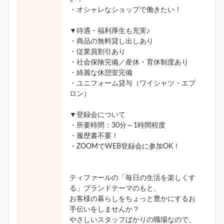
・オシャレなショップで働きたい！
▼待遇・福利厚生も充実♪
・商品の無料貸し出しあり
・従業員割引あり
・社会保険完備／産休・育休制度あり
・綺麗な休憩室完備
・ユニフォーム貸与（ワイシャツ・エプ
ロン）
▼登録会について
・所要時間：30分～1時間程度
・履歴書不要！
・ZOOMでWEB登録会に参加OK！
ティファールの「毎日の生活を楽しくす
る」ブランドテーマのもと、
お客様の暮らしをちょっと豊かにするお
手伝いをしませんか？
やさしいスタッフばかりの職場なので、