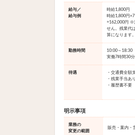
給与／
時給1,800円
給与例
時給1,800円×
=162,000
せん。残業代
算になります
勤務時間
10:00～18:3
実働7時間30分
待遇
・交通費全額
・残業手当あ
・履歴書不要
明示事項
業務の
販売・案内・
変更の範囲