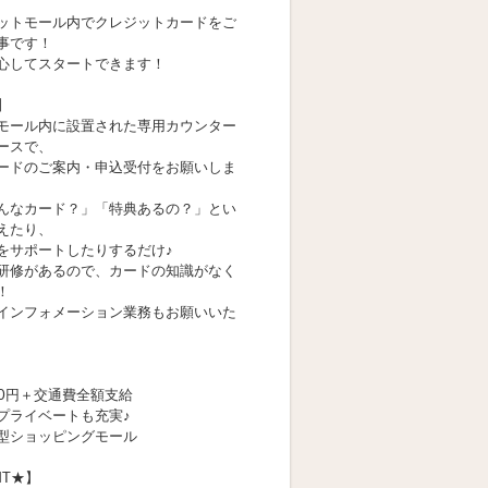
ットモール内でクレジットカードをご
事です！
心してスタートできます！
】
モール内に設置された専用カウンター
ースで、
ードのご案内・申込受付をお願いしま
んなカード？」「特典あるの？」とい
えたり、
をサポートしたりするだけ♪
研修があるので、カードの知識がなく
！
インフォメーション業務もお願いいた
00円＋交通費全額支給
プライベートも充実♪
型ショッピングモール
NT★】