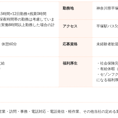
勤務地
神奈川県平
7.5時間×12日勤務+残業0時間
円 ※深夜時間帯の勤務は考慮していま
は実働8時間以上勤務した場合の計
アクセス
平塚駅バス5
。
0 休憩60分
応募資格
未経験者歓
支給
福利厚生
・社会保険完
り
・有給休暇（
・セゾンフク
になる福利
営業・訪問・事務・電話対応・電話発信・軽作業、その他当社の定める