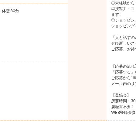
◎未経験から
◎接客力・コ
0 休憩60分
ます！
◎ショッピン
ショッピング
「人と話すの
ぜひ新しいス
ご応募、お待
【応募の流れ
「応募する」
ご応募から1
メール内のリ
【登録会】
所要時間：3
履歴書不要！
WEB登録会参