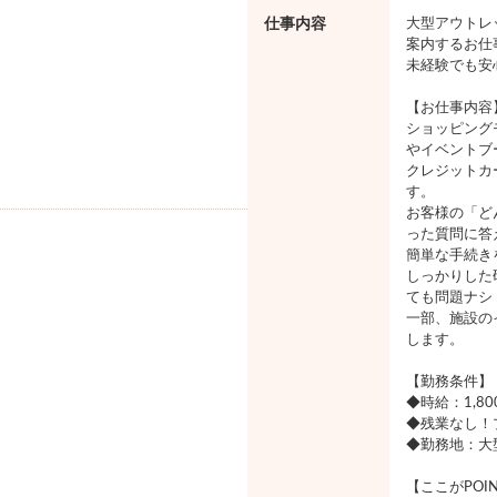
仕事内容
大型アウトレ
案内するお仕
未経験でも安
【お仕事内容
ショッピング
やイベントブ
クレジットカ
す。
お客様の「ど
った質問に答
簡単な手続き
しっかりした
ても問題ナシ
一部、施設の
します。
【勤務条件】
◆時給：1,8
◆残業なし！
◆勤務地：大
【ここがPOI