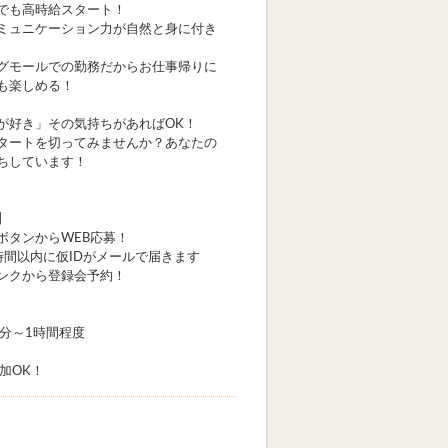
でも高時給スタート！
ミュニケーション力が自然と身に付き
グモールでの勤務だからお仕事帰りに
も楽しめる！
が好き」その気持ちがあればOK！
タートを切ってみませんか？あなたの
ちしています！
】
ボタンからWEB応募！
時間以内に仮IDがメールで届きます
ンクから登録会予約！
0分～1時間程度
加OK！