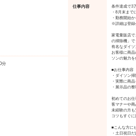
仕事内容
条件達成で3
・8月末まで
・勤務開始か
※詳細は登録
家電量販店で
の掃除機」で
有名なダイソ
お客様に商品
ソンの魅力を
0分
■お仕事内容
・ダイソン掃
・実際に商品
・展示品の整
初めてのお仕
客マナーや商
未経験の方も
コツもすぐに
■こんな方に
・土日祝日だ