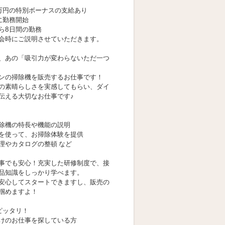
万円の特別ボーナスの支給あり
に勤務開始
ら8日間の勤務
会時にご説明させていただきます。
、あの「吸引力が変わらないただ一つ
ンの掃除機を販売するお仕事です！
の素晴らしさを実感してもらい、ダイ
伝える大切なお仕事です♪
除機の特長や機能の説明
を使って、お掃除体験を提供
理やカタログの整頓 など
事でも安心！充実した研修制度で、接
品知識をしっかり学べます。
安心してスタートできますし、販売の
掴めますよ！
ピッタリ！
けのお仕事を探している方