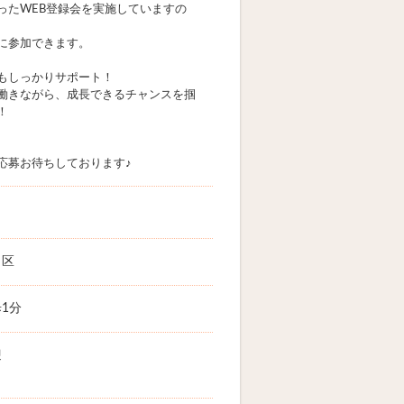
eを使ったWEB登録会を実施していますの
に参加できます。
もしっかりサポート！
働きながら、成長できるチャンスを掴
！
応募お待ちしております♪
田区
1分
迎