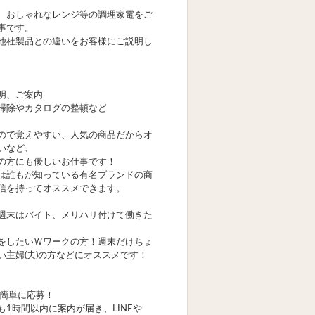
、おしゃれなレンジ等の調理家電をご
事です。
他社製品との違いをお客様にご説明し
明、ご案内
掃除やカタログの整頓など
ので覚えやすい、人気の商品だからオ
いなど、
の方にも優しいお仕事です！
は誰もが知っている有名ブランドの商
信を持ってオススメできます。
週末はバイト、メリハリ付けて働きた
をしたいＷワークの方！週末だけちょ
い主婦(夫)の方などにオススメです！
で簡単に応募！
も1時間以内に案内が届き、LINEや