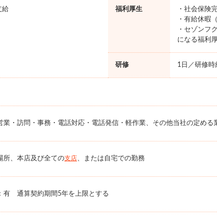
支給
福利厚生
・社会保険完
・有給休暇（
・セゾンフク
になる福利
研修
1日／研修時給
営業・訪問・事務・電話対応・電話発信・軽作業、その他当社の定める
場所、本店及び全ての
、または自宅での勤務
支店
：有 通算契約期間5年を上限とする