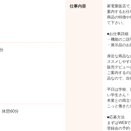
仕事内容
家電量販店で
案内するお仕
商品の特徴や
て下さい。
■お仕事詳細
・機能のご説
・展示品のお
分
身近な商品な
ススメしやす
販売デビュー
ご案内するの
品なので、自
平日は学校、
い学生さん！
本業との両立
こっと働きた
0 休憩60分
■応募方法
まずはWEB
登録会の予約