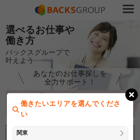
選べるお仕事や
働き方
バックスグループで
叶えよう
あなたのお仕事探しを
全力サポート！
はじめての方へ
働きたいエリアを選んでくださ
まずは相談
い
関東
働きたいエリアを選んでください