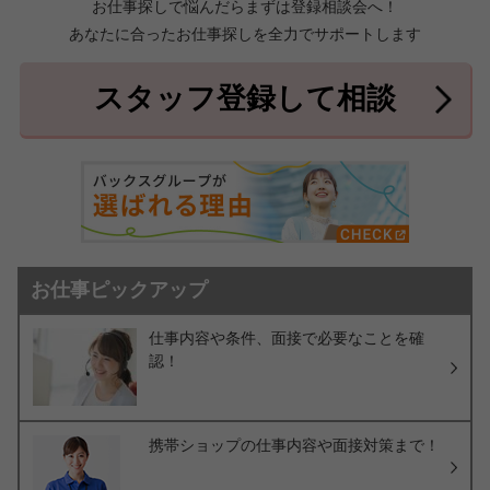
お仕事探しで悩んだらまずは登録相談会へ！
あなたに合ったお仕事探しを全力でサポートします
中頭郡北中城村
中頭郡中城村
7件
2件
中頭郡西原町
島尻郡与那原町
2件
1件
スタッフ登録して相談
島尻郡南風原町
3件
お仕事ピックアップ
仕事内容や条件、面接で必要なことを確
認！
携帯ショップの仕事内容や面接対策まで！