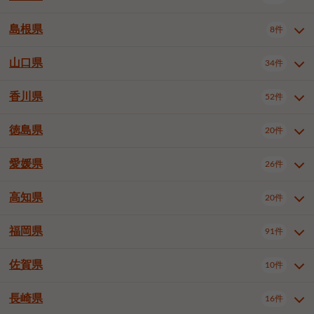
岡山市南区
倉敷市
津山市
6件
19件
7件
下伊那郡喬木村
木曽郡木曽町
1件
5件
広島市南区
広島市西区
10件
4件
島根県
8件
鳥取県全域
鳥取市
米子市
11件
2件
5件
笠岡市
総社市
瀬戸内市
1件
1件
1件
東筑摩郡麻績村
東筑摩郡山形村
1件
4件
広島市安佐南区
呉市
三原市
6件
2件
4件
倉吉市
西伯郡日吉津村
1件
3件
山口県
34件
島根県全域
松江市
出雲市
埴科郡坂城町
8件
5件
3件
1件
尾道市
福山市
東広島市
1件
12件
4件
香川県
廿日市市
安芸郡府中町
52件
1件
2件
山口県全域
下関市
宇部市
34件
7件
2件
安芸郡海田町
1件
山口市
防府市
下松市
9件
1件
6件
徳島県
20件
香川県全域
高松市
丸亀市
52件
41件
6件
岩国市
柳井市
周南市
4件
1件
1件
観音寺市
さぬき市
三豊市
1件
1件
1件
愛媛県
26件
徳島県全域
徳島市
阿南市
20件
13件
4件
山陽小野田市
3件
綾歌郡綾川町
2件
海部郡美波町
板野郡藍住町
1件
2件
高知県
20件
愛媛県全域
松山市
今治市
26件
13件
3件
宇和島市
新居浜市
西条市
1件
4件
1件
福岡県
91件
高知県全域
高知市
土佐市
20件
19件
1件
大洲市
四国中央市
東温市
1件
2件
1件
佐賀県
10件
福岡県全域
北九州市若松区
91件
2件
北九州市小倉北区
北九州市小倉南区
3件
3件
長崎県
16件
佐賀県全域
佐賀市
唐津市
10件
9件
1件