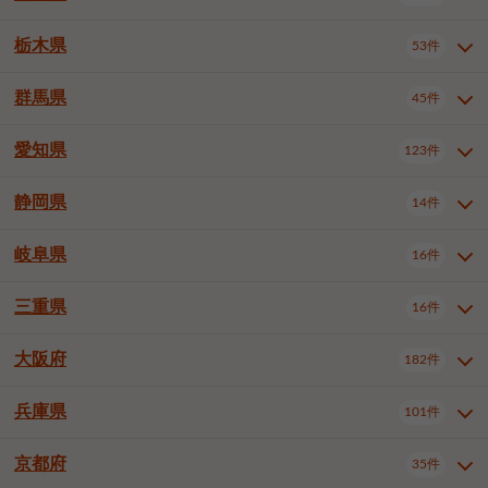
横浜市戸塚区
横浜市港南区
2件
6件
さいたま市浦和区
さいたま市緑区
3件
1件
中野区
杉並区
豊島区
2件
13件
61件
千葉市花見川区
千葉市稲毛区
4件
3件
栃木県
横浜市旭区
横浜市泉区
53件
4件
2件
茨城県全域
水戸市
日立市
108件
25件
6件
川越市
熊谷市
川口市
6件
1件
6件
北区
荒川区
板橋区
3件
1件
3件
千葉市若葉区
千葉市緑区
2件
2件
横浜市青葉区
横浜市都筑区
4件
7件
土浦市
古河市
石岡市
5件
3件
4件
群馬県
所沢市
飯能市
本庄市
45件
5件
1件
2件
栃木県全域
宇都宮市
足利市
53件
27件
2件
練馬区
足立区
葛飾区
5件
11件
5件
千葉市美浜区
市川市
船橋市
9件
9件
8件
川崎市川崎区
川崎市幸区
8件
8件
龍ケ崎市
常陸太田市
北茨城市
1件
2件
1件
東松山市
春日部市
狭山市
3件
7件
2件
佐野市
日光市
小山市
6件
1件
5件
江戸川区
八王子市
立川市
4件
8件
16件
愛知県
木更津市
松戸市
野田市
123件
7件
8件
4件
群馬県全域
前橋市
高崎市
45件
7件
16件
川崎市中原区
川崎市高津区
1件
1件
笠間市
取手市
牛久市
1件
2件
6件
羽生市
鴻巣市
深谷市
3件
2件
1件
真岡市
大田原市
那須塩原市
1件
3件
3件
武蔵野市
三鷹市
青梅市
7件
1件
1件
茂原市
成田市
佐倉市
5件
5件
1件
桐生市
伊勢崎市
太田市
1件
6件
7件
川崎市宮前区
川崎市麻生区
1件
1件
静岡県
つくば市
ひたちなか市
14件
17件
10件
愛知県全域
名古屋市千種区
123件
1件
上尾市
越谷市
蕨市
2件
5件
1件
さくら市
下野市
1件
1件
府中市（東京都）
昭島市
2件
2件
旭市
習志野市
柏市
1件
5件
15件
館林市
みどり市
1件
4件
相模原市緑区
相模原市南区
2件
2件
鹿嶋市
守谷市
那珂市
1件
4件
2件
名古屋市東区
名古屋市西区
1件
7件
戸田市
入間市
朝霞市
2件
3件
1件
岐阜県
河内郡上三川町
下都賀郡壬生町
16件
2件
1件
静岡県全域
静岡市葵区
調布市
14件
町田市
国分寺市
3件
4件
9件
2件
市原市
流山市
八千代市
7件
6件
1件
北群馬郡吉岡町
邑楽郡千代田町
2件
1件
横須賀市
平塚市
鎌倉市
3件
13件
3件
稲敷市
神栖市
鉾田市
1件
10件
2件
名古屋市中村区
名古屋市中区
22件
3件
志木市
久喜市
富士見市
1件
3件
2件
静岡市駿河区
富士市
藤枝市
清瀬市
3件
東久留米市
1件
多摩市
1件
2件
1件
1件
鴨川市
鎌ケ谷市
君津市
2件
1件
1件
三重県
16件
岐阜県全域
岐阜市
大垣市
藤沢市
16件
茅ヶ崎市
4件
秦野市
4件
13件
2件
1件
つくばみらい市
小美玉市
3件
1件
名古屋市昭和区
名古屋市瑞穂区
1件
1件
三郷市
蓮田市
坂戸市
3件
1件
2件
駿東郡清水町
浜松市中央区
稲城市
1件
5件
2件
浦安市
四街道市
印西市
3件
1件
9件
高山市
多治見市
羽島市
厚木市
1件
大和市
1件
伊勢原市
1件
2件
2件
2件
稲敷郡阿見町
1件
大阪府
名古屋市中川区
名古屋市港区
182件
1件
4件
三重県全域
津市
四日市市
幸手市
16件
児玉郡上里町
3件
2件
1件
1件
白井市
富里市
山武市
2件
2件
2件
土岐市
各務原市
可児市
海老名市
1件
座間市
1件
1件
1件
2件
名古屋市南区
名古屋市守山区
2件
1件
桑名市
鈴鹿市
員弁郡東員町
2件
6件
1件
兵庫県
101件
大阪府全域
大阪市西区
いすみ市
182件
長生郡長生村
2件
1件
1件
本巣市
本巣郡北方町
1件
1件
名古屋市緑区
名古屋市名東区
5件
1件
多気郡明和町
2件
大阪市港区
大阪市天王寺区
1件
1件
京都府
35件
兵庫県全域
神戸市東灘区
101件
4件
名古屋市天白区
豊橋市
岡崎市
1件
6件
16件