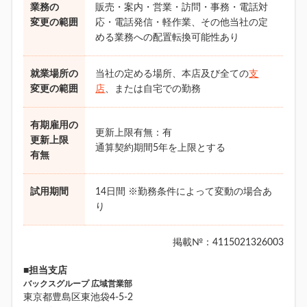
業務の
販売・案内・営業・訪問・事務・電話対
変更の範囲
応・電話発信・軽作業、その他当社の定
める業務への配置転換可能性あり
就業場所の
当社の定める場所、本店及び全ての
支
変更の範囲
店
、または自宅での勤務
有期雇用の
更新上限有無：有
更新上限
通算契約期間5年を上限とする
有無
試用期間
14日間 ※勤務条件によって変動の場合あ
り
掲載№：4115021326003
■担当支店
バックスグループ 広域営業部
東京都豊島区東池袋4-5-2