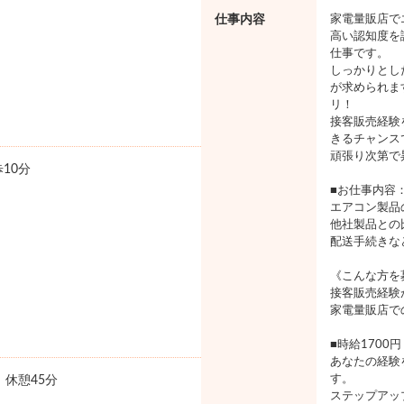
仕事内容
家電量販店で
高い認知度を
仕事です。
しっかりとし
が求められま
リ！
接客販売経験
きるチャンス
頑張り次第で
10分
■お仕事内容
エアコン製品
他社製品との
配送手続きな
《こんな方を
接客販売経験
家電量販店で
■時給1700円
あなたの経験
す。
0 休憩45分
ステップアッ