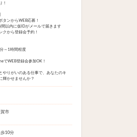
り！
】
ボタンからWEB応募！
時間以内に仮IDがメールで届きます
ンクから登録会予約！
0分～1時間程度
eTimeでWEB登録会参加OK！
とやりがいのある仕事で、あなたのキ
に輝かせませんか？
須賀市
歩10分