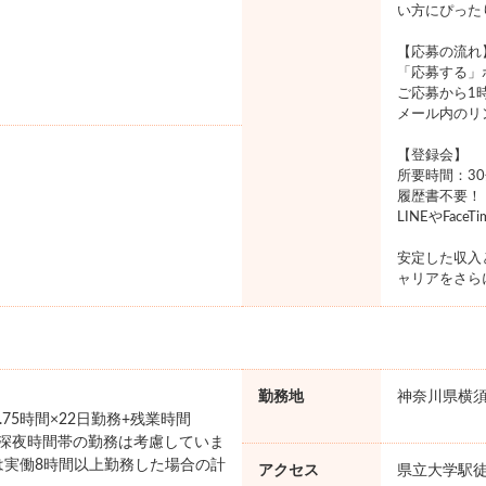
い方にぴった
【応募の流れ
「応募する」
ご応募から1
メール内のリ
【登録会】
所要時間：3
履歴書不要！
LINEやFac
安定した収入
ャリアをさら
勤務地
神奈川県横
7.75時間×22日勤務+残業時間
円 ※深夜時間帯の勤務は考慮していま
は実働8時間以上勤務した場合の計
アクセス
県立大学駅徒