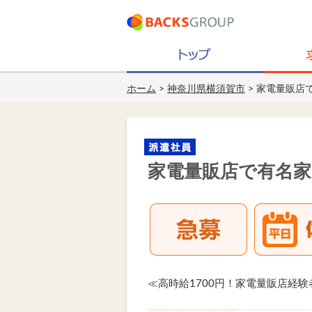
ホーム
>
神奈川県横須賀市
> 家電量販店
家電量販店で有名
≪高時給1700円！家電量販店経