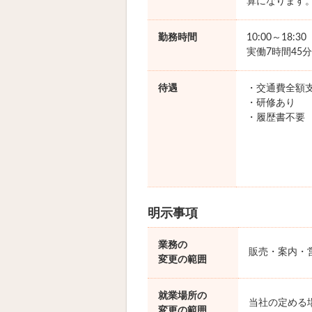
算になります
勤務時間
10:00～18:3
実働7時間45分
待遇
・交通費全額
・研修あり
・履歴書不要
明示事項
業務の
販売・案内・
変更の範囲
就業場所の
当社の定める
変更の範囲