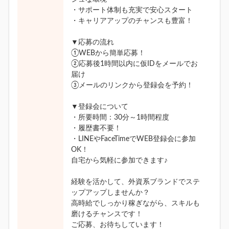
・サポート体制も充実で安心スタート
・キャリアアップのチャンスも豊富！
▼応募の流れ
①WEBから簡単応募！
②応募後1時間以内に仮IDをメールでお
届け
③メールのリンクから登録会を予約！
▼登録会について
・所要時間：30分～1時間程度
・履歴書不要！
・LINEやFaceTimeでWEB登録会に参加
OK！
自宅から気軽に参加できます♪
経験を活かして、外資系ブランドでステ
ップアップしませんか？
高時給でしっかり稼ぎながら、スキルも
磨けるチャンスです！
ご応募、お待ちしています！